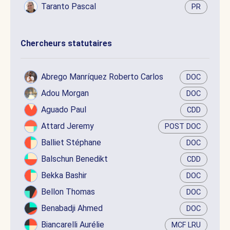
Taranto Pascal
PR
Chercheurs statutaires
Abrego Manríquez Roberto Carlos
DOC
Adou Morgan
DOC
Aguado Paul
CDD
Attard Jeremy
POST DOC
Balliet Stéphane
DOC
Balschun Benedikt
CDD
Bekka Bashir
DOC
Bellon Thomas
DOC
Benabadji Ahmed
DOC
Biancarelli Aurélie
MCF LRU