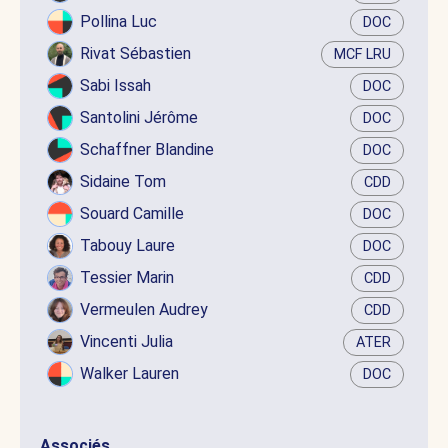
Pollina Luc
DOC
Rivat Sébastien
MCF LRU
Sabi Issah
DOC
Santolini Jérôme
DOC
Schaffner Blandine
DOC
Sidaine Tom
CDD
Souard Camille
DOC
Tabouy Laure
DOC
Tessier Marin
CDD
Vermeulen Audrey
CDD
Vincenti Julia
ATER
Walker Lauren
DOC
Associés