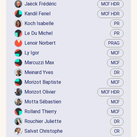
Jaëck Frédéric
MCF HDR
Kandil Feriel
MCF HDR
Koch Isabelle
PR
Le Du Michel
PR
Lenoir Norbert
PRAG
Ly Igor
MCF
Marcuzzi Max
MCF
Meinard Yves
DR
Morizot Baptiste
MCF
Morizot Olivier
MCF HDR
Motta Sébastien
MCF
Rolland Thierry
MCF
Rouchier Juliette
DR
Salvat Christophe
CR