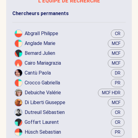
l'équipe de recherche
Chercheurs permanents
Abgrall Philippe
CR
Anglade Marie
MCF
Bernard Julien
MCF
Cairo Mariagrazia
MCF
Cantù Paola
DR
Crocco Gabriella
PR
Debuiche Valérie
MCF HDR
Di Liberti Giuseppe
MCF
Dutreuil Sébastien
CR
Goffart Laurent
CR
Hüsch Sebastian
PR