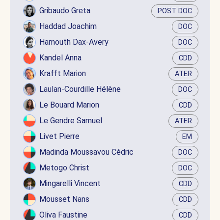
Gribaudo Greta
POST DOC
Haddad Joachim
DOC
Hamouth Dax-Avery
DOC
Kandel Anna
CDD
Krafft Marion
ATER
Laulan-Courdille Hélène
DOC
Le Bouard Marion
CDD
Le Gendre Samuel
ATER
Livet Pierre
EM
Madinda Moussavou Cédric
DOC
Metogo Christ
DOC
Mingarelli Vincent
CDD
Mousset Nans
CDD
Oliva Faustine
CDD