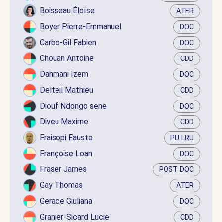
Boisseau Éloïse
ATER
Boyer Pierre-Emmanuel
DOC
Carbo-Gil Fabien
DOC
Chouan Antoine
CDD
Dahmani Izem
DOC
Delteil Mathieu
CDD
Diouf Ndongo sene
DOC
Diveu Maxime
CDD
Fraisopi Fausto
PU LRU
Françoise Loan
DOC
Fraser James
POST DOC
Gay Thomas
ATER
Gerace Giuliana
DOC
Granier-Sicard Lucie
CDD