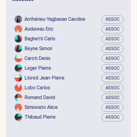
Anthérieu-Yagbasan Caroline
ASSOC
Audureau Eric
ASSOC
Baghetti Carlo
ASSOC
Beyne Simon
ASSOC
Caroti Denis
ASSOC
Leger Pierre
ASSOC
Llored Jean-Pierre
ASSOC
Lobo Carlos
ASSOC
Romand David
ASSOC
Simionato Alice
ASSOC
Thibaud Pierre
ASSOC