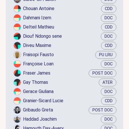
Chouan Antoine
CDD
Dahmani Izem
DOC
Delteil Mathieu
CDD
Diouf Ndongo sene
DOC
Diveu Maxime
CDD
Fraisopi Fausto
PU LRU
Françoise Loan
DOC
Fraser James
POST DOC
Gay Thomas
ATER
Gerace Giuliana
DOC
Granier-Sicard Lucie
CDD
Gribaudo Greta
POST DOC
Haddad Joachim
DOC
Hamouth Dax-Avery
DOC