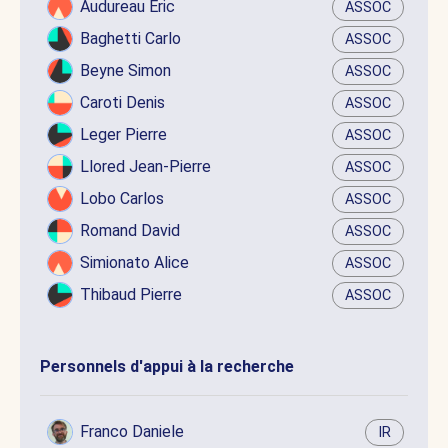
Audureau Eric
ASSOC
Baghetti Carlo
ASSOC
Beyne Simon
ASSOC
Caroti Denis
ASSOC
Leger Pierre
ASSOC
Llored Jean-Pierre
ASSOC
Lobo Carlos
ASSOC
Romand David
ASSOC
Simionato Alice
ASSOC
Thibaud Pierre
ASSOC
Personnels d'appui à la recherche
Franco Daniele
IR