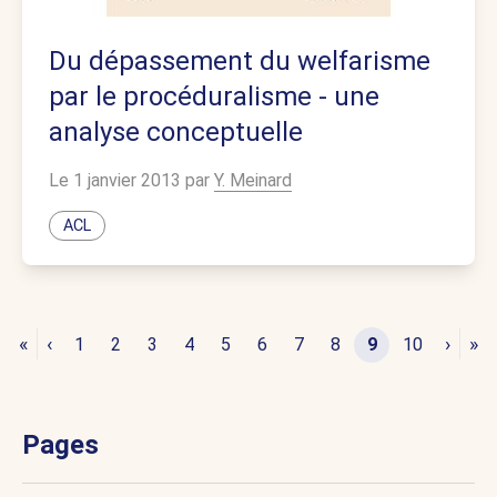
Du dépassement du welfarisme
par le procéduralisme - une
analyse conceptuelle
Le 1 janvier 2013 par
Y. Meinard
ACL
«
‹
›
»
1
2
3
4
5
6
7
8
9
10
Pages