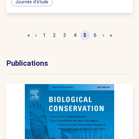
Journée d'étude
«
‹
›
»
1
2
3
4
5
6
Publications