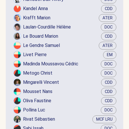
Kandel Anna
CDD
Krafft Marion
ATER
Laulan-Courdille Hélène
DOC
Le Bouard Marion
CDD
Le Gendre Samuel
ATER
Livet Pierre
EM
Madinda Moussavou Cédric
DOC
Metogo Christ
DOC
Mingarelli Vincent
CDD
Mousset Nans
CDD
Oliva Faustine
CDD
Pollina Luc
DOC
Rivat Sébastien
MCF LRU
Sabi Issah
DOC