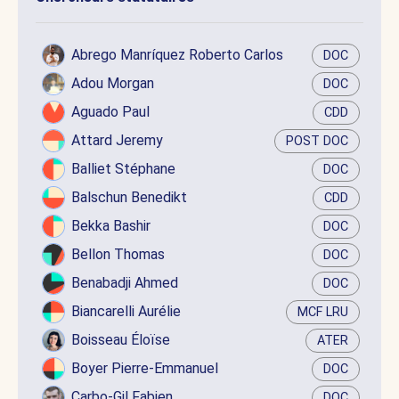
Abrego Manríquez Roberto Carlos
DOC
Adou Morgan
DOC
Aguado Paul
CDD
Attard Jeremy
POST DOC
Balliet Stéphane
DOC
Balschun Benedikt
CDD
Bekka Bashir
DOC
Bellon Thomas
DOC
Benabadji Ahmed
DOC
Biancarelli Aurélie
MCF LRU
Boisseau Éloïse
ATER
Boyer Pierre-Emmanuel
DOC
Carbo-Gil Fabien
DOC