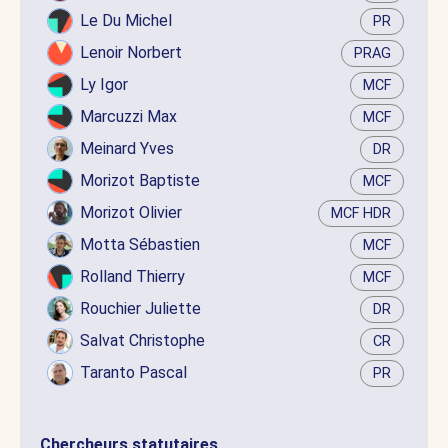
Le Du Michel
PR
Lenoir Norbert
PRAG
Ly Igor
MCF
Marcuzzi Max
MCF
Meinard Yves
DR
Morizot Baptiste
MCF
Morizot Olivier
MCF HDR
Motta Sébastien
MCF
Rolland Thierry
MCF
Rouchier Juliette
DR
Salvat Christophe
CR
Taranto Pascal
PR
Chercheurs statutaires