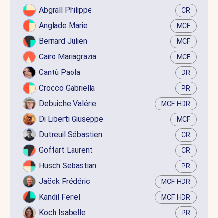
Abgrall Philippe
CR
Anglade Marie
MCF
Bernard Julien
MCF
Cairo Mariagrazia
MCF
Cantù Paola
DR
Crocco Gabriella
PR
Debuiche Valérie
MCF HDR
Di Liberti Giuseppe
MCF
Dutreuil Sébastien
CR
Goffart Laurent
CR
Hüsch Sebastian
PR
Jaëck Frédéric
MCF HDR
Kandil Feriel
MCF HDR
Koch Isabelle
PR