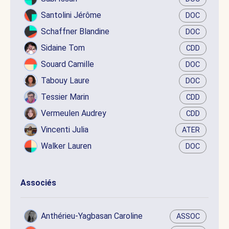
Santolini Jérôme
DOC
Schaffner Blandine
DOC
Sidaine Tom
CDD
Souard Camille
DOC
Tabouy Laure
DOC
Tessier Marin
CDD
Vermeulen Audrey
CDD
Vincenti Julia
ATER
Walker Lauren
DOC
Associés
Anthérieu-Yagbasan Caroline
ASSOC