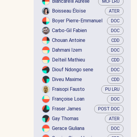
Biancarelli Aurélie
MCF LRU
Boisseau Éloïse
ATER
Boyer Pierre-Emmanuel
DOC
Carbo-Gil Fabien
DOC
Chouan Antoine
CDD
Dahmani Izem
DOC
Delteil Mathieu
CDD
Diouf Ndongo sene
DOC
Diveu Maxime
CDD
Fraisopi Fausto
PU LRU
Françoise Loan
DOC
Fraser James
POST DOC
Gay Thomas
ATER
Gerace Giuliana
DOC