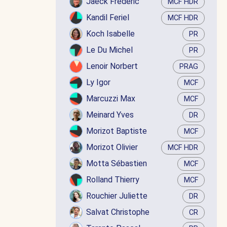
Jaëck Frédéric
MCF HDR
Kandil Feriel
MCF HDR
Koch Isabelle
PR
Le Du Michel
PR
Lenoir Norbert
PRAG
Ly Igor
MCF
Marcuzzi Max
MCF
Meinard Yves
DR
Morizot Baptiste
MCF
Morizot Olivier
MCF HDR
Motta Sébastien
MCF
Rolland Thierry
MCF
Rouchier Juliette
DR
Salvat Christophe
CR