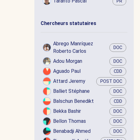
Taranto Pascal
PR
Chercheurs statutaires
Abrego Manríquez
DOC
Roberto Carlos
Adou Morgan
DOC
Aguado Paul
CDD
Attard Jeremy
POST DOC
Balliet Stéphane
DOC
Balschun Benedikt
CDD
Bekka Bashir
DOC
Bellon Thomas
DOC
Benabadji Ahmed
DOC