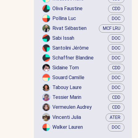
Oliva Faustine
CDD
Pollina Luc
DOC
Rivat Sébastien
MCF LRU
Sabi Issah
DOC
Santolini Jérôme
DOC
Schaffner Blandine
DOC
Sidaine Tom
CDD
Souard Camille
DOC
Tabouy Laure
DOC
Tessier Marin
CDD
Vermeulen Audrey
CDD
Vincenti Julia
ATER
Walker Lauren
DOC