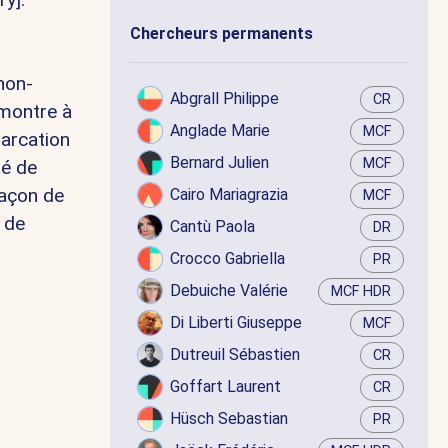
Chercheurs permanents
non-
Abgrall Philippe
CR
 montre à
Anglade Marie
MCF
marcation
Bernard Julien
MCF
té de
façon de
Cairo Mariagrazia
MCF
e de
Cantù Paola
DR
Crocco Gabriella
PR
Debuiche Valérie
MCF HDR
Di Liberti Giuseppe
MCF
Dutreuil Sébastien
CR
Goffart Laurent
CR
Hüsch Sebastian
PR