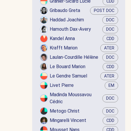
Granier-Sicard Lucie
CDD
Gribaudo Greta
POST DOC
Haddad Joachim
DOC
Hamouth Dax-Avery
DOC
Kandel Anna
CDD
Krafft Marion
ATER
Laulan-Courdille Hélène
DOC
Le Bouard Marion
CDD
Le Gendre Samuel
ATER
Livet Pierre
EM
Madinda Moussavou
DOC
Cédric
Metogo Christ
DOC
Mingarelli Vincent
CDD
Mousset Nans
CDD