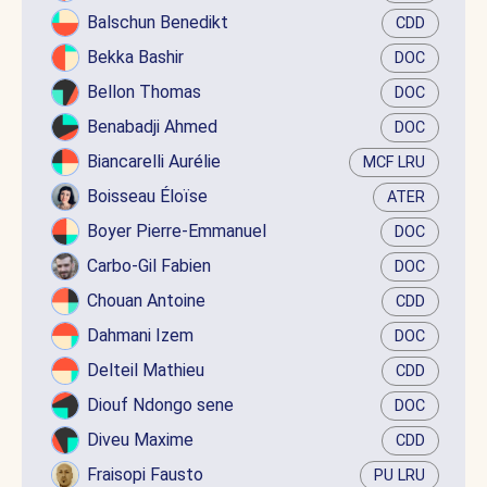
Balschun Benedikt
CDD
Bekka Bashir
DOC
Bellon Thomas
DOC
Benabadji Ahmed
DOC
Biancarelli Aurélie
MCF LRU
Boisseau Éloïse
ATER
Boyer Pierre-Emmanuel
DOC
Carbo-Gil Fabien
DOC
Chouan Antoine
CDD
Dahmani Izem
DOC
Delteil Mathieu
CDD
Diouf Ndongo sene
DOC
Diveu Maxime
CDD
Fraisopi Fausto
PU LRU