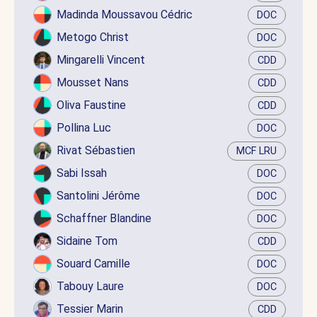
Madinda Moussavou Cédric
DOC
Metogo Christ
DOC
Mingarelli Vincent
CDD
Mousset Nans
CDD
Oliva Faustine
CDD
Pollina Luc
DOC
Rivat Sébastien
MCF LRU
Sabi Issah
DOC
Santolini Jérôme
DOC
Schaffner Blandine
DOC
Sidaine Tom
CDD
Souard Camille
DOC
Tabouy Laure
DOC
Tessier Marin
CDD