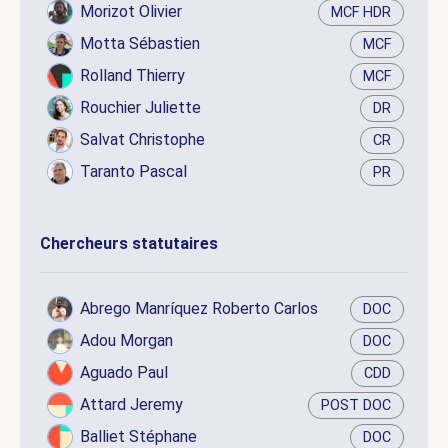
Morizot Olivier
MCF HDR
Motta Sébastien
MCF
Rolland Thierry
MCF
Rouchier Juliette
DR
Salvat Christophe
CR
Taranto Pascal
PR
Chercheurs statutaires
Abrego Manríquez Roberto Carlos
DOC
Adou Morgan
DOC
Aguado Paul
CDD
Attard Jeremy
POST DOC
Balliet Stéphane
DOC