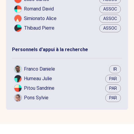
Romand David
ASSOC
Simionato Alice
ASSOC
Thibaud Pierre
ASSOC
Personnels d'appui à la recherche
Franco Daniele
IR
Humeau Julie
PAR
Pitou Sandrine
PAR
Pons Sylvie
PAR