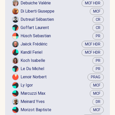
Debuiche Valérie
MCF HDR
Di Liberti Giuseppe
MCF
Dutreuil Sébastien
CR
Goffart Laurent
CR
Hüsch Sebastian
PR
Jaëck Frédéric
MCF HDR
Kandil Feriel
MCF HDR
Koch Isabelle
PR
Le Du Michel
PR
Lenoir Norbert
PRAG
Ly Igor
MCF
Marcuzzi Max
MCF
Meinard Yves
DR
Morizot Baptiste
MCF