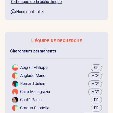
Catalogue de la bibliothèque
Nous contacter
l'équipe de recherche
Chercheurs permanents
Abgrall Philippe
CR
Anglade Marie
MCF
Bernard Julien
MCF
Cairo Mariagrazia
MCF
Cantù Paola
DR
Crocco Gabriella
PR