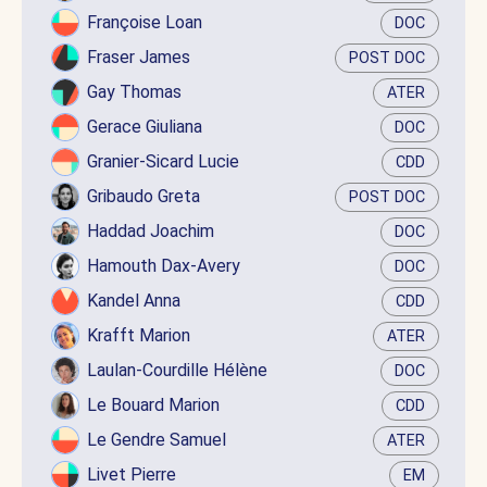
Françoise Loan
DOC
Fraser James
POST DOC
Gay Thomas
ATER
Gerace Giuliana
DOC
Granier-Sicard Lucie
CDD
Gribaudo Greta
POST DOC
Haddad Joachim
DOC
Hamouth Dax-Avery
DOC
Kandel Anna
CDD
Krafft Marion
ATER
Laulan-Courdille Hélène
DOC
Le Bouard Marion
CDD
Le Gendre Samuel
ATER
Livet Pierre
EM