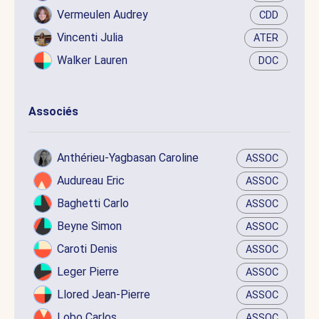
Vermeulen Audrey
CDD
Vincenti Julia
ATER
Walker Lauren
DOC
Associés
Anthérieu-Yagbasan Caroline
ASSOC
Audureau Eric
ASSOC
Baghetti Carlo
ASSOC
Beyne Simon
ASSOC
Caroti Denis
ASSOC
Leger Pierre
ASSOC
Llored Jean-Pierre
ASSOC
Lobo Carlos
ASSOC