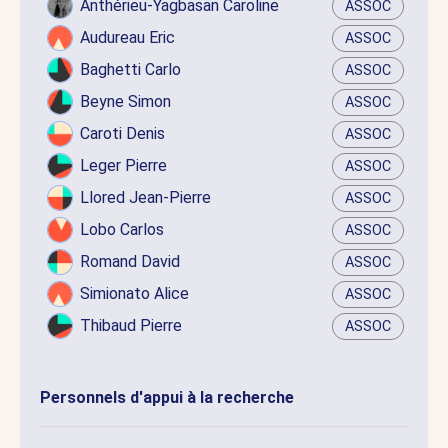
Anthérieu-Yagbasan Caroline
ASSOC
Audureau Eric
ASSOC
Baghetti Carlo
ASSOC
Beyne Simon
ASSOC
Caroti Denis
ASSOC
Leger Pierre
ASSOC
Llored Jean-Pierre
ASSOC
Lobo Carlos
ASSOC
Romand David
ASSOC
Simionato Alice
ASSOC
Thibaud Pierre
ASSOC
Personnels d'appui à la recherche