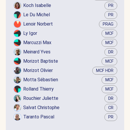
Koch Isabelle
PR
Le Du Michel
PR
Lenoir Norbert
PRAG
Ly Igor
MCF
Marcuzzi Max
MCF
Meinard Yves
DR
Morizot Baptiste
MCF
Morizot Olivier
MCF HDR
Motta Sébastien
MCF
Rolland Thierry
MCF
Rouchier Juliette
DR
Salvat Christophe
CR
Taranto Pascal
PR