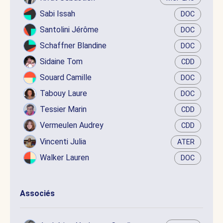
Sabi Issah
DOC
Santolini Jérôme
DOC
Schaffner Blandine
DOC
Sidaine Tom
CDD
Souard Camille
DOC
Tabouy Laure
DOC
Tessier Marin
CDD
Vermeulen Audrey
CDD
Vincenti Julia
ATER
Walker Lauren
DOC
Associés