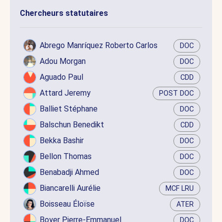
Chercheurs statutaires
Abrego Manríquez Roberto Carlos
DOC
Adou Morgan
DOC
Aguado Paul
CDD
Attard Jeremy
POST DOC
Balliet Stéphane
DOC
Balschun Benedikt
CDD
Bekka Bashir
DOC
Bellon Thomas
DOC
Benabadji Ahmed
DOC
Biancarelli Aurélie
MCF LRU
Boisseau Éloïse
ATER
Boyer Pierre-Emmanuel
DOC