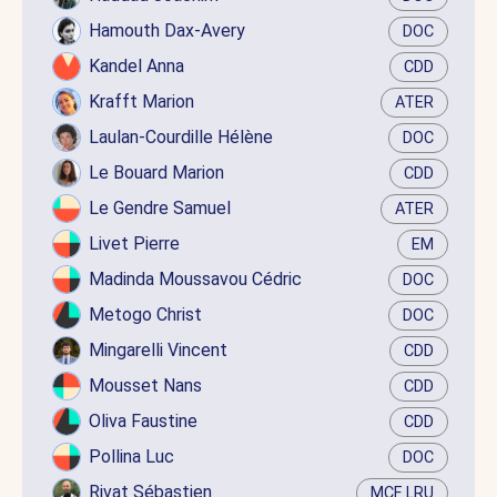
Hamouth Dax-Avery
DOC
Kandel Anna
CDD
Krafft Marion
ATER
Laulan-Courdille Hélène
DOC
Le Bouard Marion
CDD
Le Gendre Samuel
ATER
Livet Pierre
EM
Madinda Moussavou Cédric
DOC
Metogo Christ
DOC
Mingarelli Vincent
CDD
Mousset Nans
CDD
Oliva Faustine
CDD
Pollina Luc
DOC
Rivat Sébastien
MCF LRU