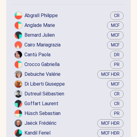
Abgrall Philippe
CR
Anglade Marie
MCF
Bernard Julien
MCF
Cairo Mariagrazia
MCF
Cantù Paola
DR
Crocco Gabriella
PR
Debuiche Valérie
MCF HDR
Di Liberti Giuseppe
MCF
Dutreuil Sébastien
CR
Goffart Laurent
CR
Hüsch Sebastian
PR
Jaëck Frédéric
MCF HDR
Kandil Feriel
MCF HDR