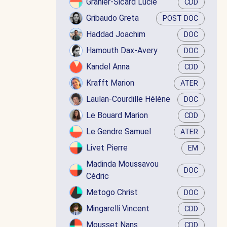
Granier-Sicard Lucie
CDD
Gribaudo Greta
POST DOC
Haddad Joachim
DOC
Hamouth Dax-Avery
DOC
Kandel Anna
CDD
Krafft Marion
ATER
Laulan-Courdille Hélène
DOC
Le Bouard Marion
CDD
Le Gendre Samuel
ATER
Livet Pierre
EM
Madinda Moussavou
DOC
Cédric
Metogo Christ
DOC
Mingarelli Vincent
CDD
Mousset Nans
CDD