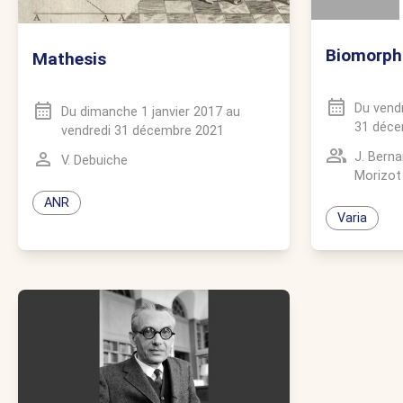
Biomorph
Mathesis
Du
vendr
Du
dimanche 1 janvier 2017
au
31 déce
vendredi 31 décembre 2021
J. Berna
V. Debuiche
Morizot
ANR
Varia