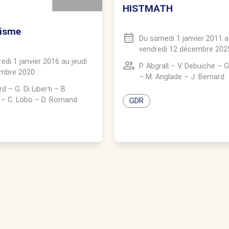
HISTMATH
isme
Du
samedi 1 janvier 2011
a
vendredi 12 décembre 202
edi 1 janvier 2016
au
jeudi
P. Abgrall
–
V. Debuiche
–
G
mbre 2020
–
M. Anglade
–
J. Bernard
rd
–
G. Di Liberti
–
B.
–
C. Lobo
–
D. Romand
GDR