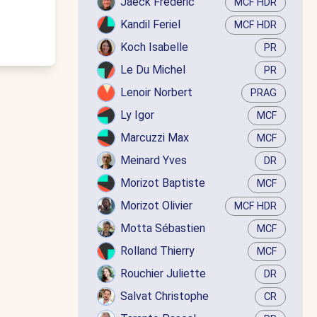
Jaëck Frédéric
MCF HDR
Kandil Feriel
MCF HDR
Koch Isabelle
PR
Le Du Michel
PR
Lenoir Norbert
PRAG
Ly Igor
MCF
Marcuzzi Max
MCF
Meinard Yves
DR
Morizot Baptiste
MCF
Morizot Olivier
MCF HDR
Motta Sébastien
MCF
Rolland Thierry
MCF
Rouchier Juliette
DR
Salvat Christophe
CR