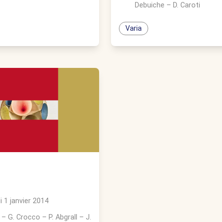
Debuiche
–
D. Caroti
Varia
 1 janvier 2014
–
G. Crocco
–
P. Abgrall
–
J.