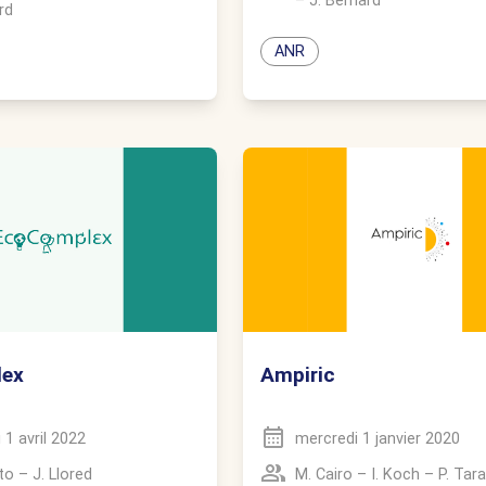
–
J. Bernard
rd
ANR
Ampiric
lex
mercredi 1 janvier 2020
 1 avril 2022
M. Cairo
–
I. Koch
–
P. Tar
to
–
J. Llored