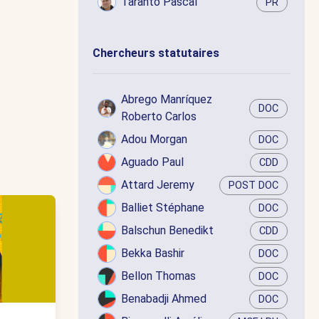
Taranto Pascal
PR
Chercheurs statutaires
Abrego Manríquez
DOC
Roberto Carlos
Adou Morgan
DOC
Aguado Paul
CDD
Attard Jeremy
POST DOC
Balliet Stéphane
DOC
Balschun Benedikt
CDD
Bekka Bashir
DOC
Bellon Thomas
DOC
Benabadji Ahmed
DOC