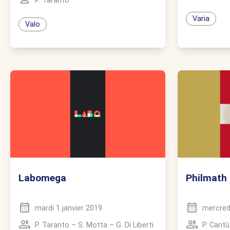
P. Taranto
Varia
Valo
Labomega
Philmath
mardi 1 janvier 2019
mercredi
P. Taranto
–
S. Motta
–
G. Di Liberti
P. Cantù