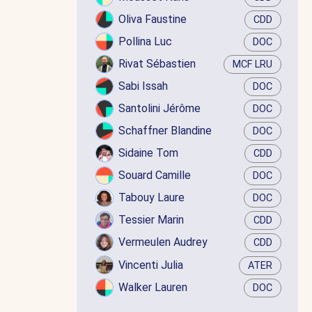
Oliva Faustine
CDD
Pollina Luc
DOC
Rivat Sébastien
MCF LRU
Sabi Issah
DOC
Santolini Jérôme
DOC
Schaffner Blandine
DOC
Sidaine Tom
CDD
Souard Camille
DOC
Tabouy Laure
DOC
Tessier Marin
CDD
Vermeulen Audrey
CDD
Vincenti Julia
ATER
Walker Lauren
DOC