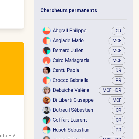
Chercheurs permanents
Abgrall Philippe
CR
Anglade Marie
MCF
Bernard Julien
MCF
Cairo Mariagrazia
MCF
Cantù Paola
DR
Crocco Gabriella
PR
Debuiche Valérie
MCF HDR
Di Liberti Giuseppe
MCF
Dutreuil Sébastien
CR
Goffart Laurent
CR
Hüsch Sebastian
PR
anto
–
V.