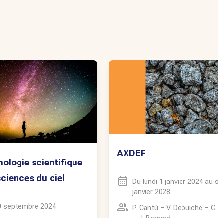
AXDEF
logie scientifique
sciences du ciel
Du
lundi 1 janvier 2024
au
janvier 2028
0 septembre 2024
P. Cantù
–
V. Debuiche
–
G.