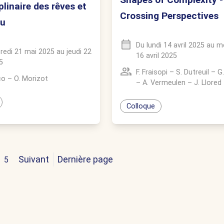
plinaire des rêves et
Crossing Perspectives
au
Du
lundi 14 avril 2025
au
me
redi 21 mai 2025
au
jeudi 22
16 avril 2025
5
F. Fraisopi
–
S. Dutreuil
–
G
co
–
O. Morizot
–
A. Vermeulen
–
J. Llored
Colloque
Suivant
Dernière page
5