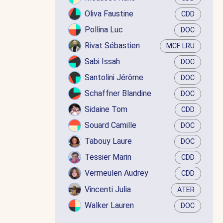
Oliva Faustine
CDD
Pollina Luc
DOC
Rivat Sébastien
MCF LRU
Sabi Issah
DOC
Santolini Jérôme
DOC
Schaffner Blandine
DOC
Sidaine Tom
CDD
Souard Camille
DOC
Tabouy Laure
DOC
Tessier Marin
CDD
Vermeulen Audrey
CDD
Vincenti Julia
ATER
Walker Lauren
DOC