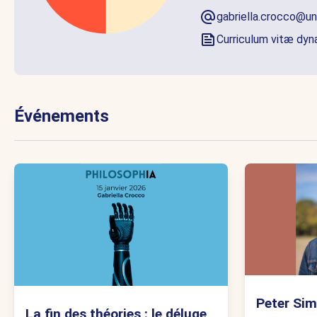
gabriella.crocco@un
Curriculum vitæ dy
Événements
Peter Sim
La fin des théories : le déluge