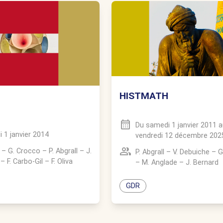
HISTMATH
Du
samedi 1 janvier 2011
a
 1 janvier 2014
vendredi 12 décembre 202
–
G. Crocco
–
P. Abgrall
–
J.
P. Abgrall
–
V. Debuiche
–
G
–
F. Carbo-Gil
–
F. Oliva
–
M. Anglade
–
J. Bernard
GDR