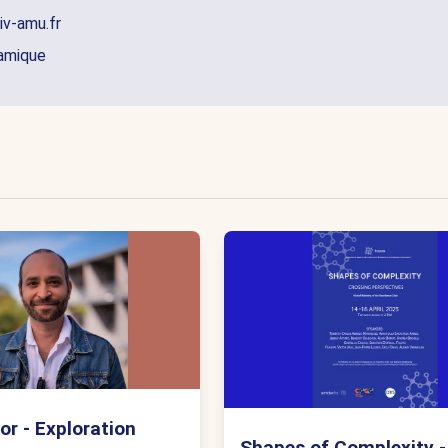
iv-amu.fr
namique
or - Exploration
Shapes of Complexity -