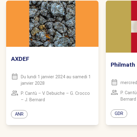
AXDEF
Philmath
Du
lundi 1 janvier 2024
au
samedi 1
mercredi
janvier 2028
P. Cantù
P. Cantù
–
V. Debuiche
–
G. Crocco
Bernard
–
J. Bernard
GDR
ANR