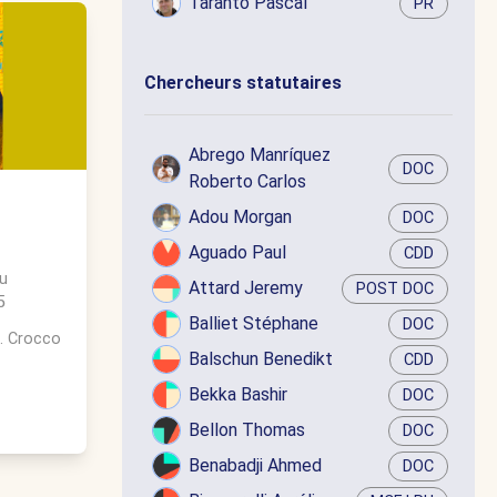
Taranto Pascal
PR
Chercheurs statutaires
Abrego Manríquez
DOC
Roberto Carlos
Adou Morgan
DOC
Aguado Paul
CDD
u
Attard Jeremy
POST DOC
5
Balliet Stéphane
DOC
. Crocco
Balschun Benedikt
CDD
Bekka Bashir
DOC
Bellon Thomas
DOC
Benabadji Ahmed
DOC