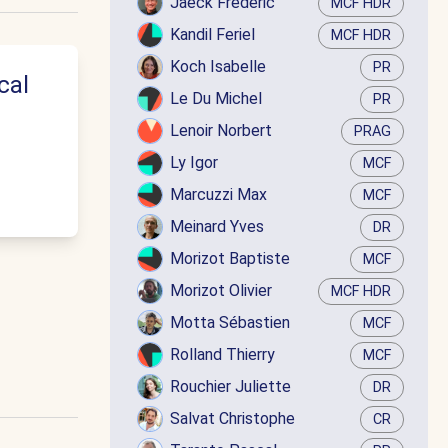
Jaëck Frédéric
MCF HDR
Kandil Feriel
MCF HDR
Koch Isabelle
PR
cal
Le Du Michel
PR
Lenoir Norbert
PRAG
Ly Igor
MCF
Marcuzzi Max
MCF
Meinard Yves
DR
Morizot Baptiste
MCF
Morizot Olivier
MCF HDR
Motta Sébastien
MCF
Rolland Thierry
MCF
Rouchier Juliette
DR
Salvat Christophe
CR