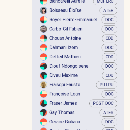
Biancarelli Aurélie
MCF LRU
Boisseau Éloïse
ATER
Boyer Pierre-Emmanuel
DOC
Carbo-Gil Fabien
DOC
Chouan Antoine
CDD
Dahmani Izem
DOC
Delteil Mathieu
CDD
Diouf Ndongo sene
DOC
Diveu Maxime
CDD
Fraisopi Fausto
PU LRU
Françoise Loan
DOC
Fraser James
POST DOC
Gay Thomas
ATER
Gerace Giuliana
DOC