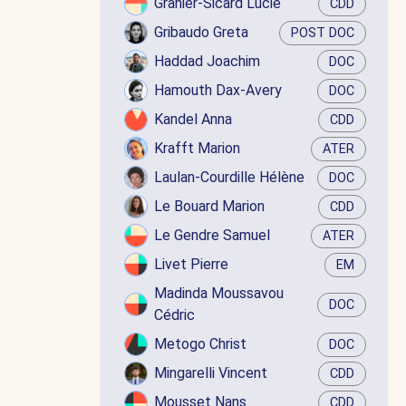
Granier-Sicard Lucie
CDD
Gribaudo Greta
POST DOC
Haddad Joachim
DOC
Hamouth Dax-Avery
DOC
Kandel Anna
CDD
Krafft Marion
ATER
Laulan-Courdille Hélène
DOC
Le Bouard Marion
CDD
Le Gendre Samuel
ATER
Livet Pierre
EM
Madinda Moussavou
DOC
Cédric
Metogo Christ
DOC
Mingarelli Vincent
CDD
Mousset Nans
CDD