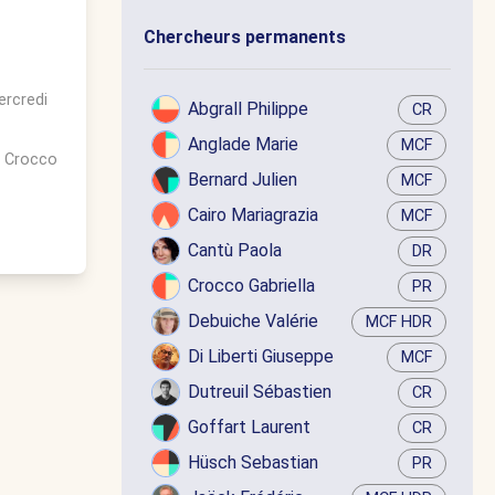
Chercheurs permanents
rcredi
Abgrall Philippe
CR
Anglade Marie
MCF
. Crocco
Bernard Julien
MCF
Cairo Mariagrazia
MCF
Cantù Paola
DR
Crocco Gabriella
PR
Debuiche Valérie
MCF HDR
Di Liberti Giuseppe
MCF
Dutreuil Sébastien
CR
Goffart Laurent
CR
Hüsch Sebastian
PR