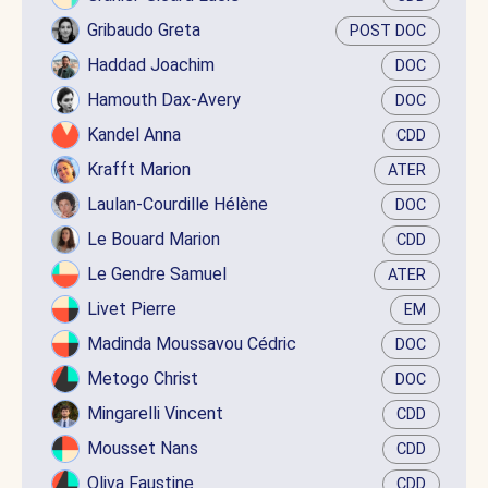
Gribaudo Greta
POST DOC
Haddad Joachim
DOC
Hamouth Dax-Avery
DOC
Kandel Anna
CDD
Krafft Marion
ATER
Laulan-Courdille Hélène
DOC
Le Bouard Marion
CDD
Le Gendre Samuel
ATER
Livet Pierre
EM
Madinda Moussavou Cédric
DOC
Metogo Christ
DOC
Mingarelli Vincent
CDD
Mousset Nans
CDD
Oliva Faustine
CDD