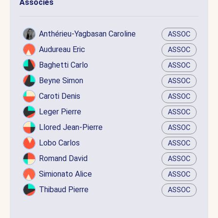
Associés
Anthérieu-Yagbasan Caroline
ASSOC
Audureau Eric
ASSOC
Baghetti Carlo
ASSOC
Beyne Simon
ASSOC
Caroti Denis
ASSOC
Leger Pierre
ASSOC
Llored Jean-Pierre
ASSOC
Lobo Carlos
ASSOC
Romand David
ASSOC
Simionato Alice
ASSOC
Thibaud Pierre
ASSOC