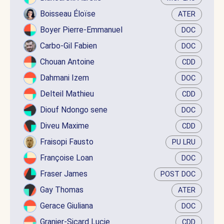
Boisseau Éloïse
ATER
Boyer Pierre-Emmanuel
DOC
Carbo-Gil Fabien
DOC
Chouan Antoine
CDD
Dahmani Izem
DOC
Delteil Mathieu
CDD
Diouf Ndongo sene
DOC
Diveu Maxime
CDD
Fraisopi Fausto
PU LRU
Françoise Loan
DOC
Fraser James
POST DOC
Gay Thomas
ATER
Gerace Giuliana
DOC
Granier-Sicard Lucie
CDD