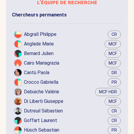
l'équipe de recherche
Chercheurs permanents
Abgrall Philippe
CR
Anglade Marie
MCF
Bernard Julien
MCF
Cairo Mariagrazia
MCF
Cantù Paola
DR
Crocco Gabriella
PR
Debuiche Valérie
MCF HDR
Di Liberti Giuseppe
MCF
Dutreuil Sébastien
CR
Goffart Laurent
CR
Hüsch Sebastian
PR