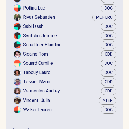
Pollina Luc
DOC
Rivat Sébastien
MCF LRU
Sabi Issah
DOC
Santolini Jérôme
DOC
Schaffner Blandine
DOC
Sidaine Tom
CDD
Souard Camille
DOC
Tabouy Laure
DOC
Tessier Marin
CDD
Vermeulen Audrey
CDD
Vincenti Julia
ATER
Walker Lauren
DOC