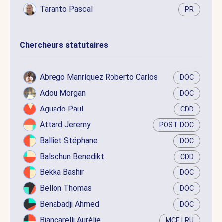
Taranto Pascal
PR
Chercheurs statutaires
Abrego Manríquez Roberto Carlos
DOC
Adou Morgan
DOC
Aguado Paul
CDD
Attard Jeremy
POST DOC
Balliet Stéphane
DOC
Balschun Benedikt
CDD
Bekka Bashir
DOC
Bellon Thomas
DOC
Benabadji Ahmed
DOC
Biancarelli Aurélie
MCF LRU