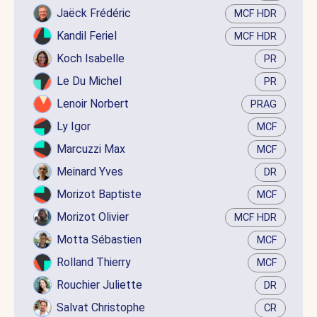
Jaëck Frédéric
MCF HDR
Kandil Feriel
MCF HDR
Koch Isabelle
PR
Le Du Michel
PR
Lenoir Norbert
PRAG
Ly Igor
MCF
Marcuzzi Max
MCF
Meinard Yves
DR
Morizot Baptiste
MCF
Morizot Olivier
MCF HDR
Motta Sébastien
MCF
Rolland Thierry
MCF
Rouchier Juliette
DR
Salvat Christophe
CR