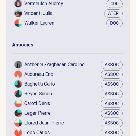
Vermeulen Audrey
CDD
Vincenti Julia
ATER
Walker Lauren
DOC
Associés
Anthérieu-Yagbasan Caroline
ASSOC
Audureau Eric
ASSOC
Baghetti Carlo
ASSOC
Beyne Simon
ASSOC
Caroti Denis
ASSOC
Leger Pierre
ASSOC
Llored Jean-Pierre
ASSOC
Lobo Carlos
ASSOC