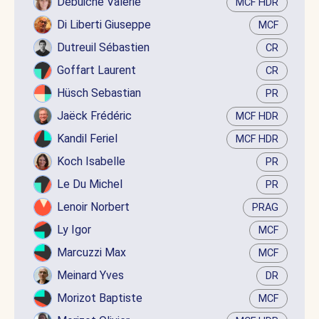
Debuiche Valérie
MCF HDR
Di Liberti Giuseppe
MCF
Dutreuil Sébastien
CR
Goffart Laurent
CR
Hüsch Sebastian
PR
Jaëck Frédéric
MCF HDR
Kandil Feriel
MCF HDR
Koch Isabelle
PR
Le Du Michel
PR
Lenoir Norbert
PRAG
Ly Igor
MCF
Marcuzzi Max
MCF
Meinard Yves
DR
Morizot Baptiste
MCF