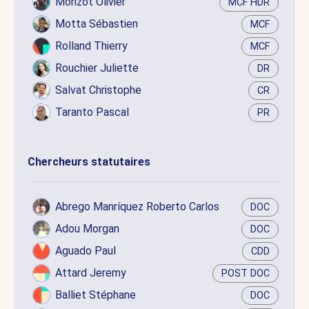
Morizot Olivier
MCF HDR
Motta Sébastien
MCF
Rolland Thierry
MCF
Rouchier Juliette
DR
Salvat Christophe
CR
Taranto Pascal
PR
Chercheurs statutaires
Abrego Manríquez Roberto Carlos
DOC
Adou Morgan
DOC
Aguado Paul
CDD
Attard Jeremy
POST DOC
Balliet Stéphane
DOC