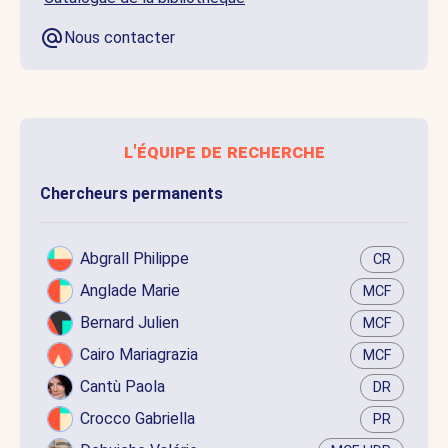
Nous contacter
l'équipe de recherche
Chercheurs permanents
Abgrall Philippe
CR
Anglade Marie
MCF
Bernard Julien
MCF
Cairo Mariagrazia
MCF
Cantù Paola
DR
Crocco Gabriella
PR