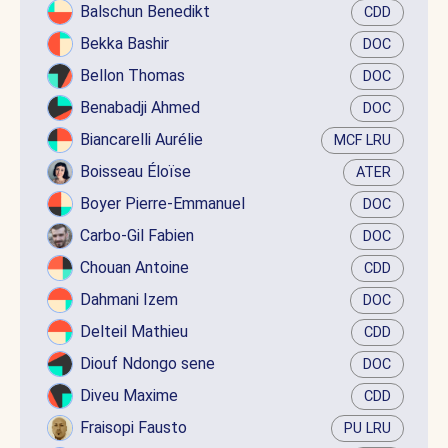
Balschun Benedikt
CDD
Bekka Bashir
DOC
Bellon Thomas
DOC
Benabadji Ahmed
DOC
Biancarelli Aurélie
MCF LRU
Boisseau Éloïse
ATER
Boyer Pierre-Emmanuel
DOC
Carbo-Gil Fabien
DOC
Chouan Antoine
CDD
Dahmani Izem
DOC
Delteil Mathieu
CDD
Diouf Ndongo sene
DOC
Diveu Maxime
CDD
Fraisopi Fausto
PU LRU