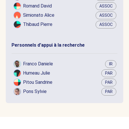
Romand David
ASSOC
Simionato Alice
ASSOC
Thibaud Pierre
ASSOC
Personnels d'appui à la recherche
Franco Daniele
IR
Humeau Julie
PAR
Pitou Sandrine
PAR
Pons Sylvie
PAR