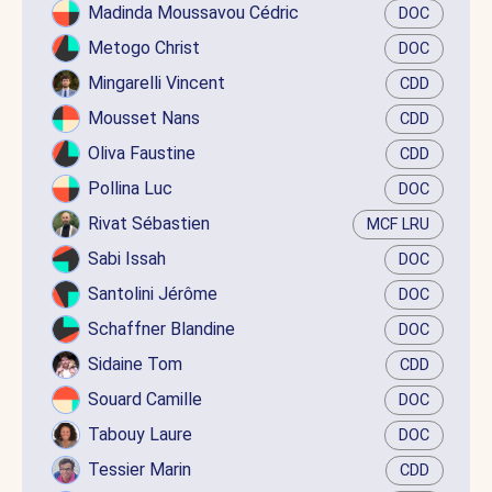
Madinda Moussavou Cédric
DOC
Metogo Christ
DOC
Mingarelli Vincent
CDD
Mousset Nans
CDD
Oliva Faustine
CDD
Pollina Luc
DOC
Rivat Sébastien
MCF LRU
Sabi Issah
DOC
Santolini Jérôme
DOC
Schaffner Blandine
DOC
Sidaine Tom
CDD
Souard Camille
DOC
Tabouy Laure
DOC
Tessier Marin
CDD