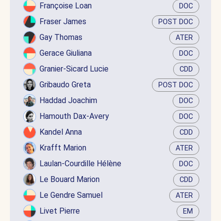
Françoise Loan
DOC
Fraser James
POST DOC
Gay Thomas
ATER
Gerace Giuliana
DOC
Granier-Sicard Lucie
CDD
Gribaudo Greta
POST DOC
Haddad Joachim
DOC
Hamouth Dax-Avery
DOC
Kandel Anna
CDD
Krafft Marion
ATER
Laulan-Courdille Hélène
DOC
Le Bouard Marion
CDD
Le Gendre Samuel
ATER
Livet Pierre
EM