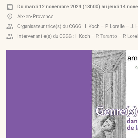
Du
mardi 12 novembre 2024 (13h00)
au
jeudi 14 nov
Aix-en-Provence
Organisateur·trice(s) du CGGG :
I. Koch
–
P. Lorelle
–
J. 
Intervenant·e(s) du CGGG :
I. Koch
–
P. Taranto
–
P. Lore