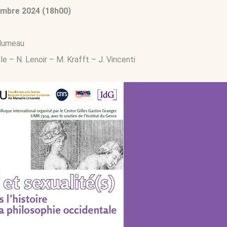
embre 2024 (18h00)
Humeau
lle
–
N. Lenoir
–
M. Krafft
–
J. Vincenti