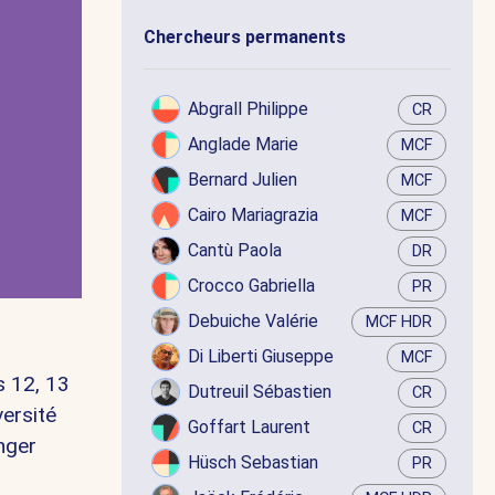
Chercheurs permanents
Abgrall Philippe
CR
Anglade Marie
MCF
Bernard Julien
MCF
Cairo Mariagrazia
MCF
Cantù Paola
DR
Crocco Gabriella
PR
Debuiche Valérie
MCF HDR
Di Liberti Giuseppe
MCF
es 12, 13
Dutreuil Sébastien
CR
ersité
Goffart Laurent
CR
nger
Hüsch Sebastian
PR