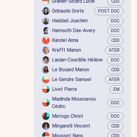
Granier-Sicard Lucie
CDD
Gribaudo Greta
POST DOC
Haddad Joachim
DOC
Hamouth Dax-Avery
DOC
Kandel Anna
CDD
Krafft Marion
ATER
Laulan-Courdille Hélène
DOC
Le Bouard Marion
CDD
Le Gendre Samuel
ATER
Livet Pierre
EM
Madinda Moussavou
DOC
Cédric
Metogo Christ
DOC
Mingarelli Vincent
CDD
Mousset Nans
CDD