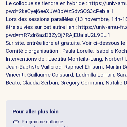
Le colloque se tiendra en hybride :
https://univ-a
pwd=2keCyej6eeXJW8bWzSdvSOS3cPebIa.1
Lors des sessions parallèles (13 novembre, 14h-18
être suivies sur cet autre lien :
https://univ-amu-f
pwd=mR7zlr8azD3ZyQj7RAjEUaIsU2L9EL.1
Sur site, entrée libre et gratuite. Voir ci-dessous l
Comité d'organisation :
Paula Lorelle
,
Isabelle Koch
Interventions de : Laetitia Monteils-Lang,
Norbert 
Jean-Baptiste Vuillerod, Raphael Ehrsam, Martin B
Vincenti
, Guillaume Coissard, Ludmilla Lorrain, Sa
Beato, Claudia Serban, Grégory Cormann, Natalie 
Pour aller plus loin
Programme colloque