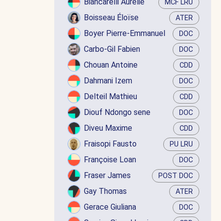
Biancarelli Aurélie
MCF LRU
Boisseau Éloïse
ATER
Boyer Pierre-Emmanuel
DOC
Carbo-Gil Fabien
DOC
Chouan Antoine
CDD
Dahmani Izem
DOC
Delteil Mathieu
CDD
Diouf Ndongo sene
DOC
Diveu Maxime
CDD
Fraisopi Fausto
PU LRU
Françoise Loan
DOC
Fraser James
POST DOC
Gay Thomas
ATER
Gerace Giuliana
DOC