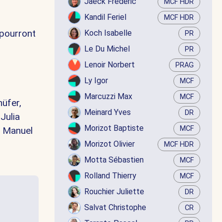
Jaëck Frédéric
MCF HDR
Kandil Feriel
MCF HDR
 pourront
Koch Isabelle
PR
Le Du Michel
PR
Lenoir Norbert
PRAG
Ly Igor
MCF
Marcuzzi Max
MCF
nüfer,
Meinard Yves
DR
,
Julia
Morizot Baptiste
MCF
é Manuel
Morizot Olivier
MCF HDR
Motta Sébastien
MCF
Rolland Thierry
MCF
Rouchier Juliette
DR
Salvat Christophe
CR