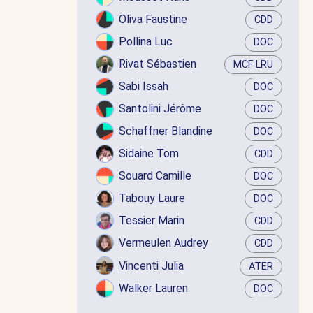
Oliva Faustine
CDD
Pollina Luc
DOC
Rivat Sébastien
MCF LRU
Sabi Issah
DOC
Santolini Jérôme
DOC
Schaffner Blandine
DOC
Sidaine Tom
CDD
Souard Camille
DOC
Tabouy Laure
DOC
Tessier Marin
CDD
Vermeulen Audrey
CDD
Vincenti Julia
ATER
Walker Lauren
DOC