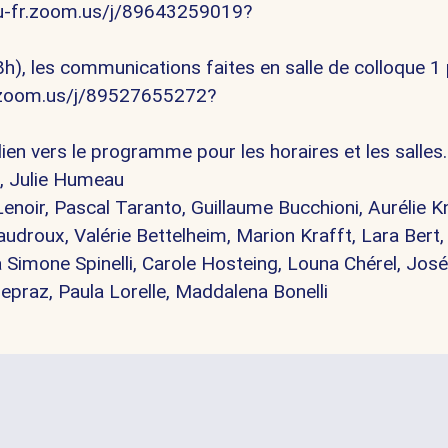
mu-fr.zoom.us/j/89643259019?
h), les communications faites en salle de colloque 1
r.zoom.us/j/89527655272?
e lien vers le programme pour les horaires et les salles.
,
Julie Humeau
Lenoir
,
Pascal Taranto
, Guillaume Bucchioni, Aurélie K
audroux, Valérie Bettelheim,
Marion Krafft
, Lara Bert
ra Simone Spinelli, Carole Hosteing, Louna Chérel, Jos
Depraz,
Paula Lorelle
, Maddalena Bonelli