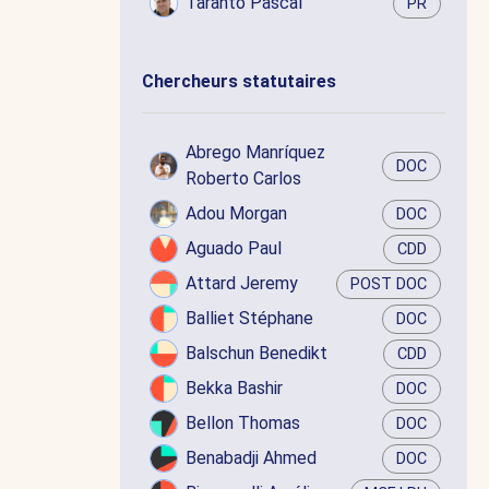
Taranto Pascal
PR
Chercheurs statutaires
Abrego Manríquez
DOC
Roberto Carlos
Adou Morgan
DOC
Aguado Paul
CDD
Attard Jeremy
POST DOC
Balliet Stéphane
DOC
Balschun Benedikt
CDD
Bekka Bashir
DOC
Bellon Thomas
DOC
Benabadji Ahmed
DOC