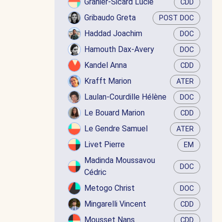
Granier-Sicard Lucie
CDD
Gribaudo Greta
POST DOC
Haddad Joachim
DOC
Hamouth Dax-Avery
DOC
Kandel Anna
CDD
Krafft Marion
ATER
Laulan-Courdille Hélène
DOC
Le Bouard Marion
CDD
Le Gendre Samuel
ATER
Livet Pierre
EM
Madinda Moussavou
DOC
Cédric
Metogo Christ
DOC
Mingarelli Vincent
CDD
Mousset Nans
CDD