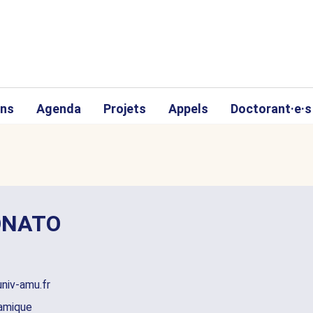
ons
Agenda
Projets
Appels
Doctorant·e·s
IONATO
niv-amu.fr
namique