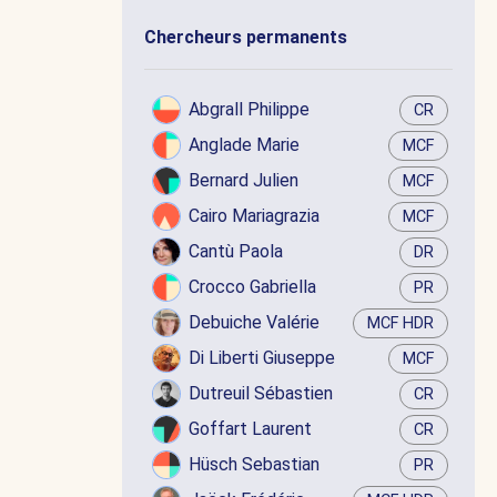
Chercheurs permanents
Abgrall Philippe
CR
Anglade Marie
MCF
Bernard Julien
MCF
Cairo Mariagrazia
MCF
Cantù Paola
DR
Crocco Gabriella
PR
Debuiche Valérie
MCF HDR
Di Liberti Giuseppe
MCF
Dutreuil Sébastien
CR
Goffart Laurent
CR
Hüsch Sebastian
PR