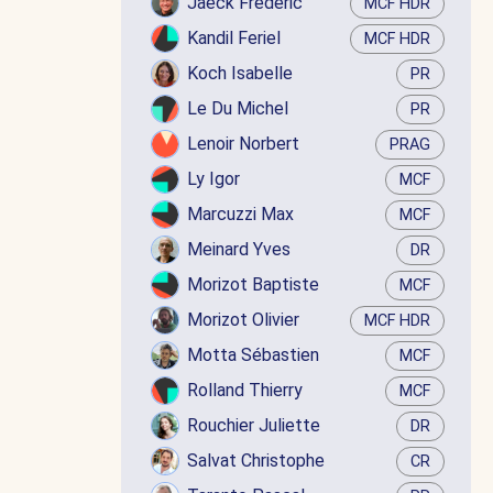
Jaëck Frédéric
MCF HDR
Kandil Feriel
MCF HDR
Koch Isabelle
PR
Le Du Michel
PR
Lenoir Norbert
PRAG
Ly Igor
MCF
Marcuzzi Max
MCF
Meinard Yves
DR
Morizot Baptiste
MCF
Morizot Olivier
MCF HDR
Motta Sébastien
MCF
Rolland Thierry
MCF
Rouchier Juliette
DR
Salvat Christophe
CR