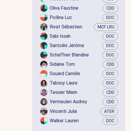
Oliva Faustine
CDD
Pollina Luc
DOC
Rivat Sébastien
MCF LRU
Sabi Issah
DOC
Santolini Jérôme
DOC
Schaffner Blandine
DOC
Sidaine Tom
CDD
Souard Camille
DOC
Tabouy Laure
DOC
Tessier Marin
CDD
Vermeulen Audrey
CDD
Vincenti Julia
ATER
Walker Lauren
DOC