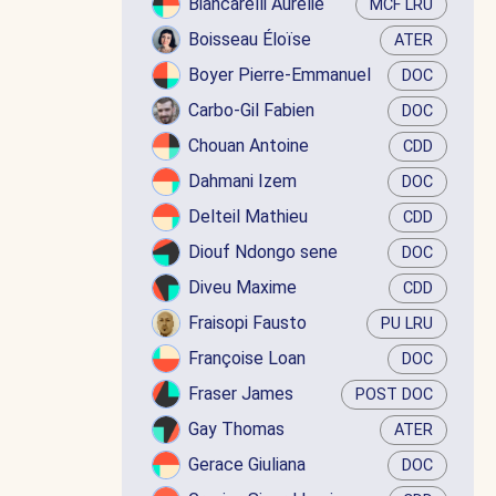
Biancarelli Aurélie
MCF LRU
Boisseau Éloïse
ATER
Boyer Pierre-Emmanuel
DOC
Carbo-Gil Fabien
DOC
Chouan Antoine
CDD
Dahmani Izem
DOC
Delteil Mathieu
CDD
Diouf Ndongo sene
DOC
Diveu Maxime
CDD
Fraisopi Fausto
PU LRU
Françoise Loan
DOC
Fraser James
POST DOC
Gay Thomas
ATER
Gerace Giuliana
DOC