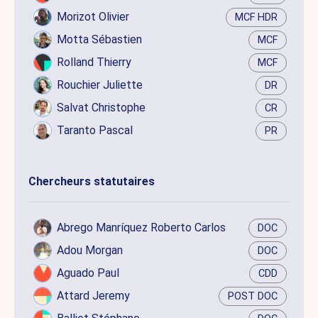
Morizot Olivier
MCF HDR
Motta Sébastien
MCF
Rolland Thierry
MCF
Rouchier Juliette
DR
Salvat Christophe
CR
Taranto Pascal
PR
Chercheurs statutaires
Abrego Manríquez Roberto Carlos
DOC
Adou Morgan
DOC
Aguado Paul
CDD
Attard Jeremy
POST DOC