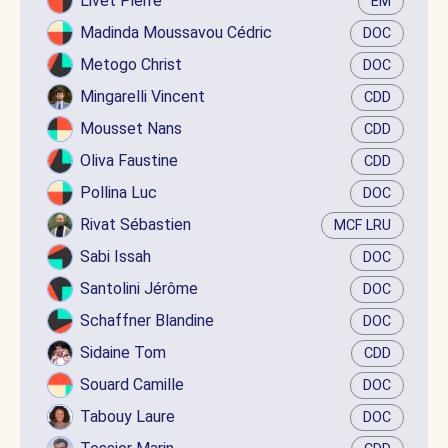
Livet Pierre
EM
Madinda Moussavou Cédric
DOC
Metogo Christ
DOC
Mingarelli Vincent
CDD
Mousset Nans
CDD
Oliva Faustine
CDD
Pollina Luc
DOC
Rivat Sébastien
MCF LRU
Sabi Issah
DOC
Santolini Jérôme
DOC
Schaffner Blandine
DOC
Sidaine Tom
CDD
Souard Camille
DOC
Tabouy Laure
DOC