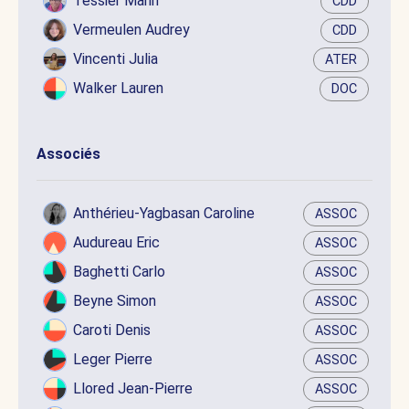
Tessier Marin
CDD
Vermeulen Audrey
CDD
Vincenti Julia
ATER
Walker Lauren
DOC
Associés
Anthérieu-Yagbasan Caroline
ASSOC
Audureau Eric
ASSOC
Baghetti Carlo
ASSOC
Beyne Simon
ASSOC
Caroti Denis
ASSOC
Leger Pierre
ASSOC
Llored Jean-Pierre
ASSOC