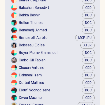
Balliet Stéphane
DOC
Balschun Benedikt
CDD
Bekka Bashir
DOC
Bellon Thomas
DOC
Benabadji Ahmed
DOC
Biancarelli Aurélie
MCF LRU
Boisseau Éloïse
ATER
Boyer Pierre-Emmanuel
DOC
Carbo-Gil Fabien
DOC
Chouan Antoine
CDD
Dahmani Izem
DOC
Delteil Mathieu
CDD
Diouf Ndongo sene
DOC
Diveu Maxime
CDD