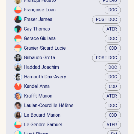
Fraisopi Fausto
PU LRU
Françoise Loan
DOC
Fraser James
POST DOC
Gay Thomas
ATER
Gerace Giuliana
DOC
Granier-Sicard Lucie
CDD
Gribaudo Greta
POST DOC
Haddad Joachim
DOC
Hamouth Dax-Avery
DOC
Kandel Anna
CDD
Krafft Marion
ATER
Laulan-Courdille Hélène
DOC
Le Bouard Marion
CDD
Le Gendre Samuel
ATER