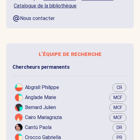
Catalogue de la bibliothèque
Nous contacter
l'équipe de recherche
Chercheurs permanents
Abgrall Philippe
CR
Anglade Marie
MCF
Bernard Julien
MCF
Cairo Mariagrazia
MCF
Cantù Paola
DR
Crocco Gabriella
PR