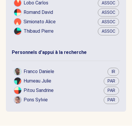
Lobo Carlos
ASSOC
Romand David
ASSOC
Simionato Alice
ASSOC
Thibaud Pierre
ASSOC
Personnels d'appui à la recherche
Franco Daniele
IR
Humeau Julie
PAR
Pitou Sandrine
PAR
Pons Sylvie
PAR