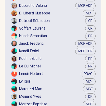
Debuiche Valérie
MCF HDR
Di Liberti Giuseppe
MCF
Dutreuil Sébastien
CR
Goffart Laurent
CR
Hüsch Sebastian
PR
Jaëck Frédéric
MCF HDR
Kandil Feriel
MCF HDR
Koch Isabelle
PR
Le Du Michel
PR
Lenoir Norbert
PRAG
Ly Igor
MCF
Marcuzzi Max
MCF
Meinard Yves
DR
Morizot Baptiste
MCF