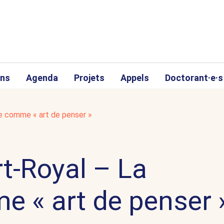
ons
Agenda
Projets
Appels
Doctorant·e·s
ie comme « art de penser »
t-Royal – La
e « art de penser 