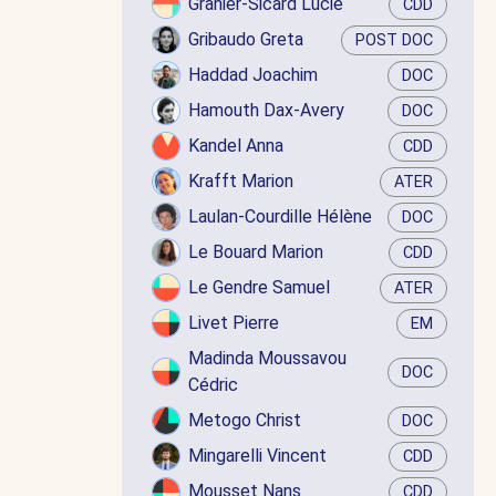
Granier-Sicard Lucie
CDD
Gribaudo Greta
POST DOC
Haddad Joachim
DOC
Hamouth Dax-Avery
DOC
Kandel Anna
CDD
Krafft Marion
ATER
Laulan-Courdille Hélène
DOC
Le Bouard Marion
CDD
Le Gendre Samuel
ATER
Livet Pierre
EM
Madinda Moussavou
DOC
Cédric
Metogo Christ
DOC
Mingarelli Vincent
CDD
Mousset Nans
CDD