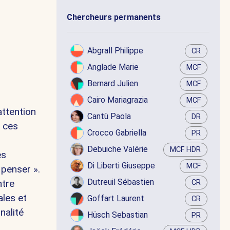
Chercheurs permanents
Abgrall Philippe
CR
Anglade Marie
MCF
Bernard Julien
MCF
Cairo Mariagrazia
MCF
attention
Cantù Paola
DR
, ces
Crocco Gabriella
PR
Debuiche Valérie
MCF HDR
es
Di Liberti Giuseppe
MCF
 penser ».
Dutreuil Sébastien
ntre
CR
ales et
Goffart Laurent
CR
nalité
Hüsch Sebastian
PR