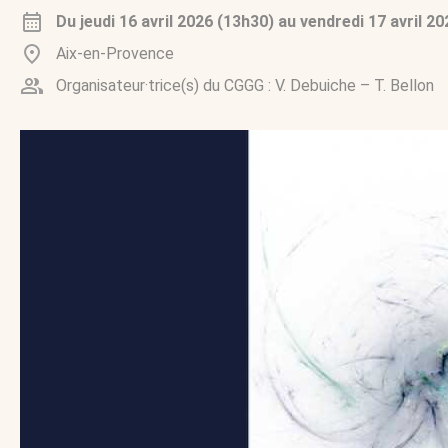
Du
jeudi 16 avril 2026 (13h30)
au
vendredi 17 avril 2
Aix-en-Provence
Organisateur·trice(s) du CGGG :
V. Debuiche
–
T. Bellon