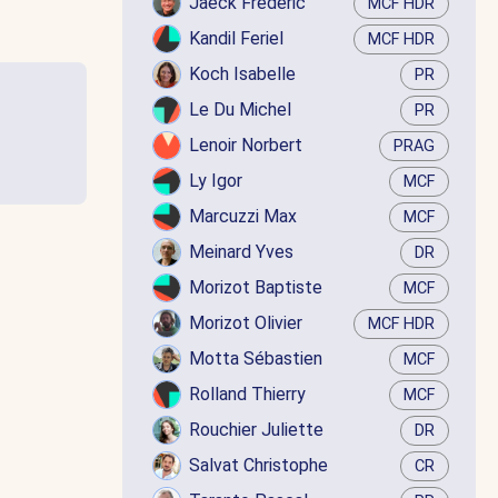
Jaëck Frédéric
MCF HDR
Kandil Feriel
MCF HDR
Koch Isabelle
PR
Le Du Michel
PR
Lenoir Norbert
PRAG
Ly Igor
MCF
Marcuzzi Max
MCF
Meinard Yves
DR
Morizot Baptiste
MCF
Morizot Olivier
MCF HDR
Motta Sébastien
MCF
Rolland Thierry
MCF
Rouchier Juliette
DR
Salvat Christophe
CR