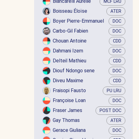
Biancarelli Aurélie
MCF LRU
Boisseau Éloïse
ATER
Boyer Pierre-Emmanuel
DOC
Carbo-Gil Fabien
DOC
Chouan Antoine
CDD
Dahmani Izem
DOC
Delteil Mathieu
CDD
Diouf Ndongo sene
DOC
Diveu Maxime
CDD
Fraisopi Fausto
PU LRU
Françoise Loan
DOC
Fraser James
POST DOC
Gay Thomas
ATER
Gerace Giuliana
DOC