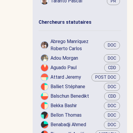
Taranto Pascal
PR
Chercheurs statutaires
Abrego Manríquez
DOC
Roberto Carlos
Adou Morgan
DOC
Aguado Paul
CDD
Attard Jeremy
POST DOC
Balliet Stéphane
DOC
Balschun Benedikt
CDD
Bekka Bashir
DOC
Bellon Thomas
DOC
Benabadji Ahmed
DOC