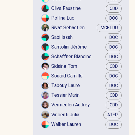
Oliva Faustine
CDD
Pollina Luc
DOC
Rivat Sébastien
MCF LRU
Sabi Issah
DOC
Santolini Jérôme
DOC
Schaffner Blandine
DOC
Sidaine Tom
CDD
Souard Camille
DOC
Tabouy Laure
DOC
Tessier Marin
CDD
Vermeulen Audrey
CDD
Vincenti Julia
ATER
Walker Lauren
DOC