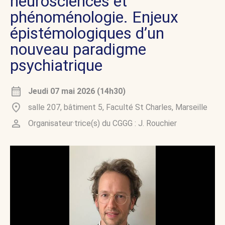
neurosciences et
phénoménologie. Enjeux
épistémologiques d’un
nouveau paradigme
psychiatrique
Jeudi 07 mai 2026 (14h30)
salle 207, bâtiment 5, Faculté St Charles, Marseille
Organisateur·trice(s) du CGGG :
J. Rouchier