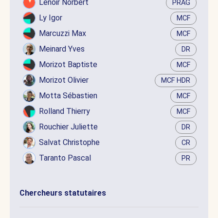
Lenoir Norbert
PRAG
Ly Igor
MCF
Marcuzzi Max
MCF
Meinard Yves
DR
Morizot Baptiste
MCF
Morizot Olivier
MCF HDR
Motta Sébastien
MCF
Rolland Thierry
MCF
Rouchier Juliette
DR
Salvat Christophe
CR
Taranto Pascal
PR
Chercheurs statutaires