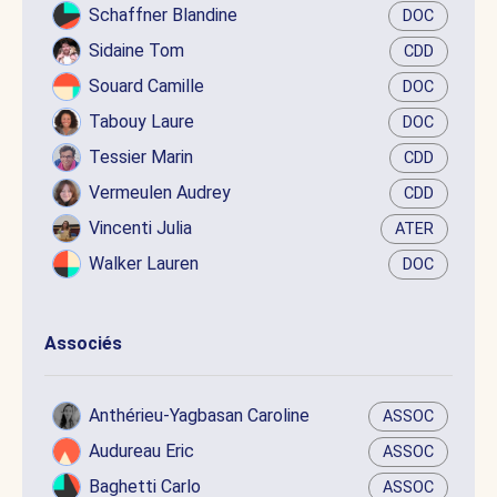
Schaffner Blandine
DOC
Sidaine Tom
CDD
Souard Camille
DOC
Tabouy Laure
DOC
Tessier Marin
CDD
Vermeulen Audrey
CDD
Vincenti Julia
ATER
Walker Lauren
DOC
Associés
Anthérieu-Yagbasan Caroline
ASSOC
Audureau Eric
ASSOC
Baghetti Carlo
ASSOC