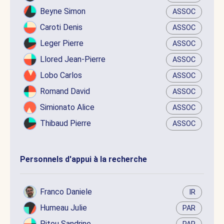
Beyne Simon
ASSOC
Caroti Denis
ASSOC
Leger Pierre
ASSOC
Llored Jean-Pierre
ASSOC
Lobo Carlos
ASSOC
Romand David
ASSOC
Simionato Alice
ASSOC
Thibaud Pierre
ASSOC
Personnels d'appui à la recherche
Franco Daniele
IR
Humeau Julie
PAR
Pitou Sandrine