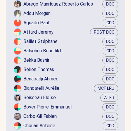
Abrego Manríquez Roberto Carlos
DOC
Adou Morgan
DOC
Aguado Paul
CDD
Attard Jeremy
POST DOC
Balliet Stéphane
DOC
Balschun Benedikt
CDD
Bekka Bashir
DOC
Bellon Thomas
DOC
Benabadji Ahmed
DOC
Biancarelli Aurélie
MCF LRU
Boisseau Éloïse
ATER
Boyer Pierre-Emmanuel
DOC
Carbo-Gil Fabien
DOC
Chouan Antoine
CDD