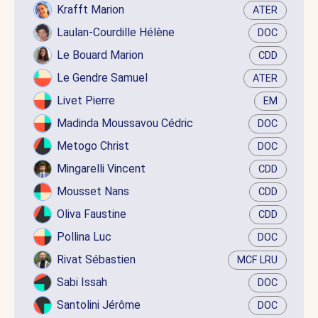
Krafft Marion
ATER
Laulan-Courdille Hélène
DOC
Le Bouard Marion
CDD
Le Gendre Samuel
ATER
Livet Pierre
EM
Madinda Moussavou Cédric
DOC
Metogo Christ
DOC
Mingarelli Vincent
CDD
Mousset Nans
CDD
Oliva Faustine
CDD
Pollina Luc
DOC
Rivat Sébastien
MCF LRU
Sabi Issah
DOC
Santolini Jérôme
DOC