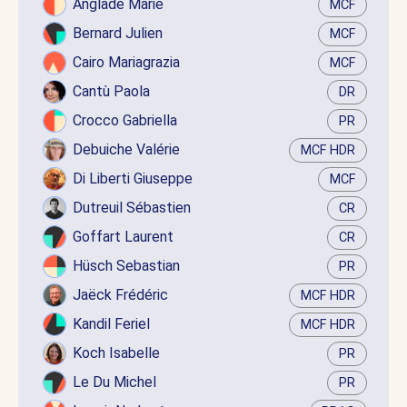
Anglade Marie
MCF
Bernard Julien
MCF
Cairo Mariagrazia
MCF
Cantù Paola
DR
Crocco Gabriella
PR
Debuiche Valérie
MCF HDR
Di Liberti Giuseppe
MCF
Dutreuil Sébastien
CR
Goffart Laurent
CR
Hüsch Sebastian
PR
Jaëck Frédéric
MCF HDR
Kandil Feriel
MCF HDR
Koch Isabelle
PR
Le Du Michel
PR