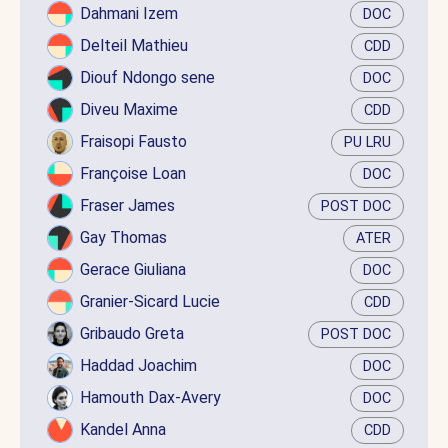
Dahmani Izem
DOC
Delteil Mathieu
CDD
Diouf Ndongo sene
DOC
Diveu Maxime
CDD
Fraisopi Fausto
PU LRU
Françoise Loan
DOC
Fraser James
POST DOC
Gay Thomas
ATER
Gerace Giuliana
DOC
Granier-Sicard Lucie
CDD
Gribaudo Greta
POST DOC
Haddad Joachim
DOC
Hamouth Dax-Avery
DOC
Kandel Anna
CDD