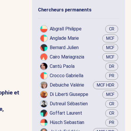
Chercheurs permanents
Abgrall Philippe
CR
Anglade Marie
MCF
Bernard Julien
MCF
Cairo Mariagrazia
MCF
Cantù Paola
DR
Crocco Gabriella
PR
Debuiche Valérie
MCF HDR
ophie et
Di Liberti Giuseppe
MCF
Dutreuil Sébastien
CR
e,
Goffart Laurent
CR
Hüsch Sebastian
PR