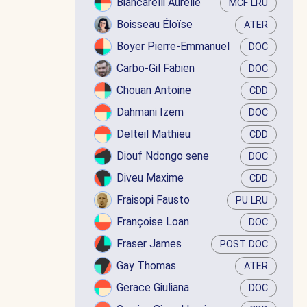
Biancarelli Aurélie
MCF LRU
Boisseau Éloïse
ATER
Boyer Pierre-Emmanuel
DOC
Carbo-Gil Fabien
DOC
Chouan Antoine
CDD
Dahmani Izem
DOC
Delteil Mathieu
CDD
Diouf Ndongo sene
DOC
Diveu Maxime
CDD
Fraisopi Fausto
PU LRU
Françoise Loan
DOC
Fraser James
POST DOC
Gay Thomas
ATER
Gerace Giuliana
DOC