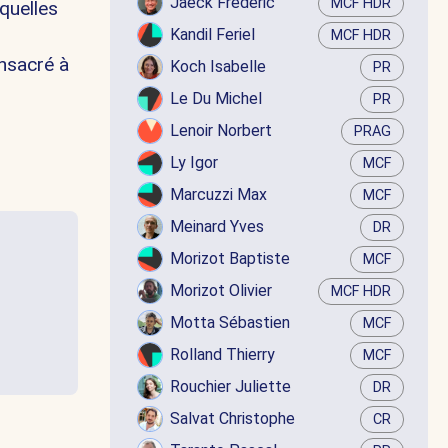
Jaëck Frédéric
MCF HDR
quelles
Kandil Feriel
MCF HDR
nsacré à
Koch Isabelle
PR
Le Du Michel
PR
Lenoir Norbert
PRAG
Ly Igor
MCF
Marcuzzi Max
MCF
Meinard Yves
DR
Morizot Baptiste
MCF
Morizot Olivier
MCF HDR
Motta Sébastien
MCF
Rolland Thierry
MCF
Rouchier Juliette
DR
Salvat Christophe
CR