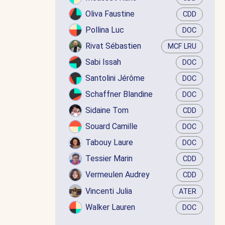
Oliva Faustine
CDD
Pollina Luc
DOC
Rivat Sébastien
MCF LRU
Sabi Issah
DOC
Santolini Jérôme
DOC
Schaffner Blandine
DOC
Sidaine Tom
CDD
Souard Camille
DOC
Tabouy Laure
DOC
Tessier Marin
CDD
Vermeulen Audrey
CDD
Vincenti Julia
ATER
Walker Lauren
DOC