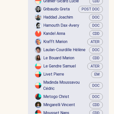
Granier-Sicard Lucie
CDD
Gribaudo Greta
POST DOC
Haddad Joachim
DOC
Hamouth Dax-Avery
DOC
Kandel Anna
CDD
Krafft Marion
ATER
Laulan-Courdille Hélène
DOC
Le Bouard Marion
CDD
Le Gendre Samuel
ATER
Livet Pierre
EM
Madinda Moussavou
DOC
Cédric
Metogo Christ
DOC
Mingarelli Vincent
CDD
Mousset Nans
CDD