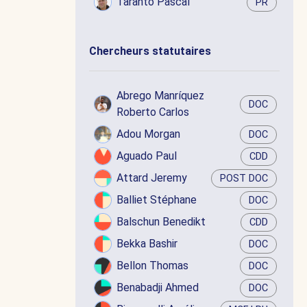
Taranto Pascal
PR
Chercheurs statutaires
Abrego Manríquez
DOC
Roberto Carlos
Adou Morgan
DOC
Aguado Paul
CDD
Attard Jeremy
POST DOC
Balliet Stéphane
DOC
Balschun Benedikt
CDD
Bekka Bashir
DOC
Bellon Thomas
DOC
Benabadji Ahmed
DOC