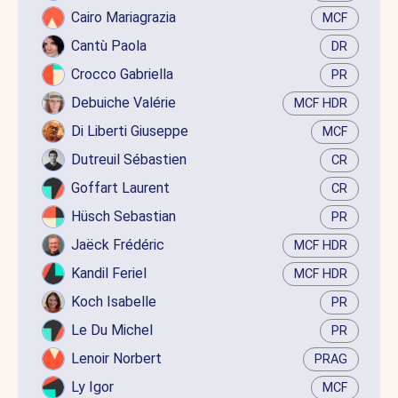
Cairo Mariagrazia
MCF
Cantù Paola
DR
Crocco Gabriella
PR
Debuiche Valérie
MCF HDR
Di Liberti Giuseppe
MCF
Dutreuil Sébastien
CR
Goffart Laurent
CR
Hüsch Sebastian
PR
Jaëck Frédéric
MCF HDR
Kandil Feriel
MCF HDR
Koch Isabelle
PR
Le Du Michel
PR
Lenoir Norbert
PRAG
Ly Igor
MCF