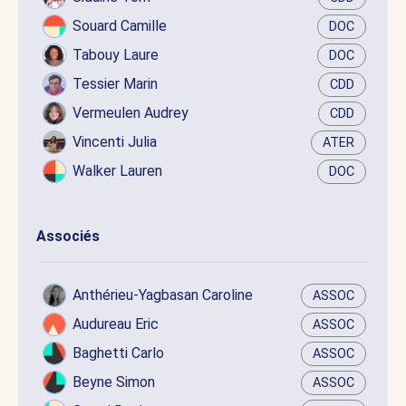
Souard Camille
DOC
Tabouy Laure
DOC
Tessier Marin
CDD
Vermeulen Audrey
CDD
Vincenti Julia
ATER
Walker Lauren
DOC
Associés
Anthérieu-Yagbasan Caroline
ASSOC
Audureau Eric
ASSOC
Baghetti Carlo
ASSOC
Beyne Simon
ASSOC