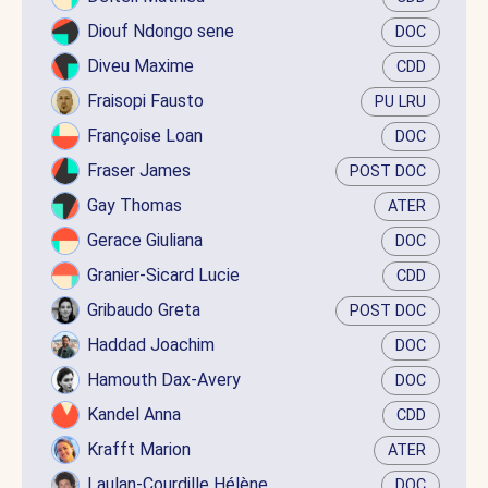
Diouf Ndongo sene
DOC
Diveu Maxime
CDD
Fraisopi Fausto
PU LRU
Françoise Loan
DOC
Fraser James
POST DOC
Gay Thomas
ATER
Gerace Giuliana
DOC
Granier-Sicard Lucie
CDD
Gribaudo Greta
POST DOC
Haddad Joachim
DOC
Hamouth Dax-Avery
DOC
Kandel Anna
CDD
Krafft Marion
ATER
Laulan-Courdille Hélène
DOC