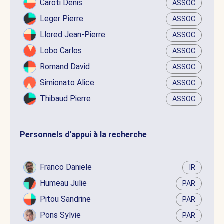
Caroti Denis
ASSOC
Leger Pierre
ASSOC
Llored Jean-Pierre
ASSOC
Lobo Carlos
ASSOC
Romand David
ASSOC
Simionato Alice
ASSOC
Thibaud Pierre
ASSOC
Personnels d'appui à la recherche
Franco Daniele
IR
Humeau Julie
PAR
Pitou Sandrine
PAR
Pons Sylvie
PAR