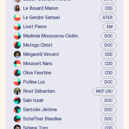
Le Bouard Marion
CDD
Le Gendre Samuel
ATER
Livet Pierre
EM
Madinda Moussavou Cédric
DOC
Metogo Christ
DOC
Mingarelli Vincent
CDD
Mousset Nans
CDD
Oliva Faustine
CDD
Pollina Luc
DOC
Rivat Sébastien
MCF LRU
Sabi Issah
DOC
Santolini Jérôme
DOC
Schaffner Blandine
DOC
Sidaine Tom
CDD