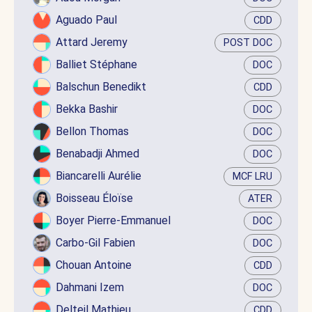
Aguado Paul
CDD
Attard Jeremy
POST DOC
Balliet Stéphane
DOC
Balschun Benedikt
CDD
Bekka Bashir
DOC
Bellon Thomas
DOC
Benabadji Ahmed
DOC
Biancarelli Aurélie
MCF LRU
Boisseau Éloïse
ATER
Boyer Pierre-Emmanuel
DOC
Carbo-Gil Fabien
DOC
Chouan Antoine
CDD
Dahmani Izem
DOC
Delteil Mathieu
CDD