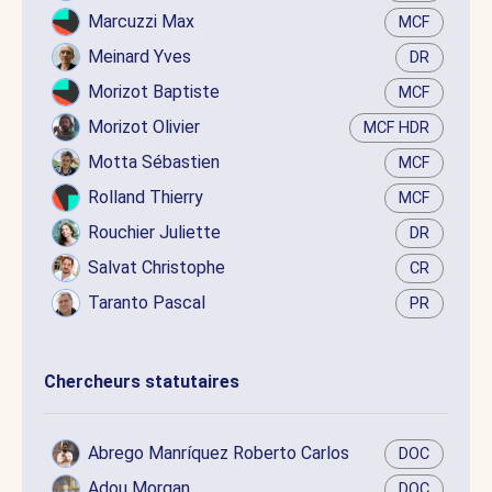
Marcuzzi Max
MCF
Meinard Yves
DR
Morizot Baptiste
MCF
Morizot Olivier
MCF HDR
Motta Sébastien
MCF
Rolland Thierry
MCF
Rouchier Juliette
DR
Salvat Christophe
CR
Taranto Pascal
PR
Chercheurs statutaires
Abrego Manríquez Roberto Carlos
DOC
Adou Morgan
DOC