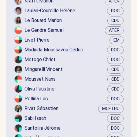
Krafft Marion
ATER
Laulan-Courdille Hélène
DOC
Le Bouard Marion
CDD
Le Gendre Samuel
ATER
Livet Pierre
EM
Madinda Moussavou Cédric
DOC
Metogo Christ
DOC
Mingarelli Vincent
CDD
Mousset Nans
CDD
Oliva Faustine
CDD
Pollina Luc
DOC
Rivat Sébastien
MCF LRU
Sabi Issah
DOC
Santolini Jérôme
DOC