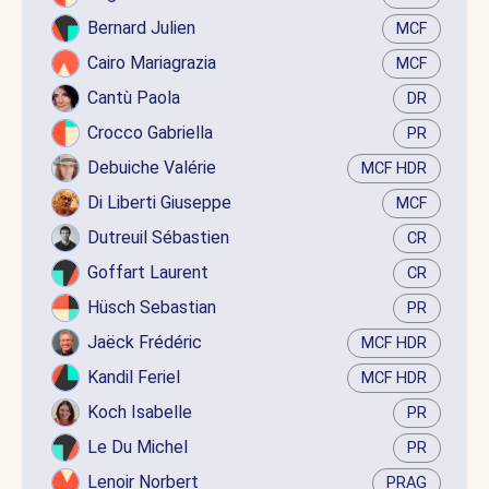
Bernard Julien
MCF
Cairo Mariagrazia
MCF
Cantù Paola
DR
Crocco Gabriella
PR
Debuiche Valérie
MCF HDR
Di Liberti Giuseppe
MCF
Dutreuil Sébastien
CR
Goffart Laurent
CR
Hüsch Sebastian
PR
Jaëck Frédéric
MCF HDR
Kandil Feriel
MCF HDR
Koch Isabelle
PR
Le Du Michel
PR
Lenoir Norbert
PRAG