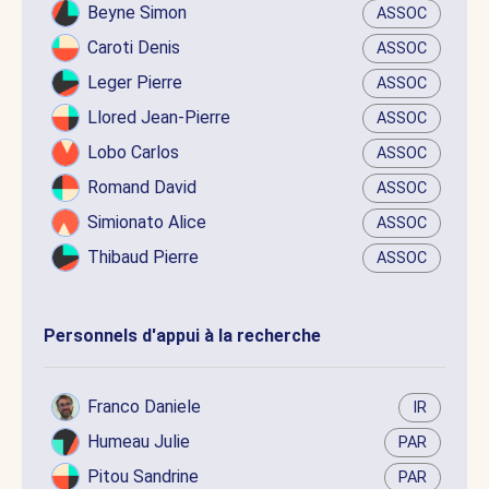
Beyne Simon
ASSOC
Caroti Denis
ASSOC
Leger Pierre
ASSOC
Llored Jean-Pierre
ASSOC
Lobo Carlos
ASSOC
Romand David
ASSOC
Simionato Alice
ASSOC
Thibaud Pierre
ASSOC
Personnels d'appui à la recherche
Franco Daniele
IR
Humeau Julie
PAR
Pitou Sandrine
PAR