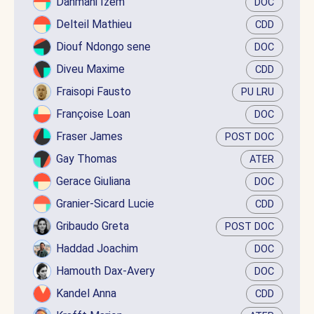
Dahmani Izem
DOC
Delteil Mathieu
CDD
Diouf Ndongo sene
DOC
Diveu Maxime
CDD
Fraisopi Fausto
PU LRU
Françoise Loan
DOC
Fraser James
POST DOC
Gay Thomas
ATER
Gerace Giuliana
DOC
Granier-Sicard Lucie
CDD
Gribaudo Greta
POST DOC
Haddad Joachim
DOC
Hamouth Dax-Avery
DOC
Kandel Anna
CDD