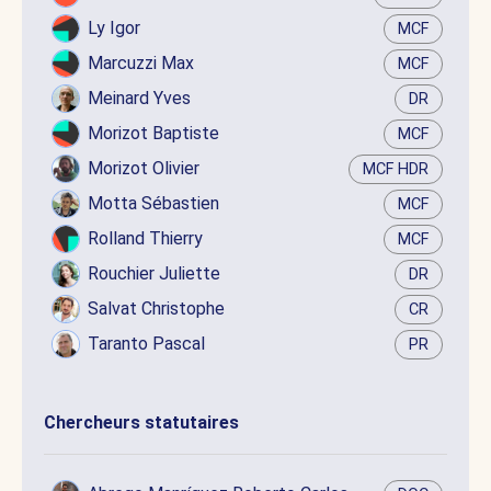
Ly Igor
MCF
Marcuzzi Max
MCF
Meinard Yves
DR
Morizot Baptiste
MCF
Morizot Olivier
MCF HDR
Motta Sébastien
MCF
Rolland Thierry
MCF
Rouchier Juliette
DR
Salvat Christophe
CR
Taranto Pascal
PR
Chercheurs statutaires