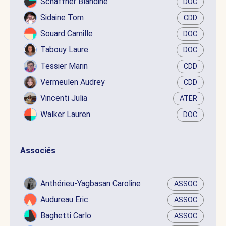
Schaffner Blandine
DOC
Sidaine Tom
CDD
Souard Camille
DOC
Tabouy Laure
DOC
Tessier Marin
CDD
Vermeulen Audrey
CDD
Vincenti Julia
ATER
Walker Lauren
DOC
Associés
Anthérieu-Yagbasan Caroline
ASSOC
Audureau Eric
ASSOC
Baghetti Carlo
ASSOC