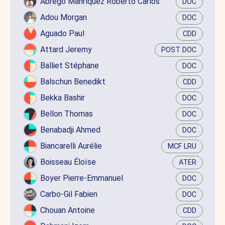
Abrego Manríquez Roberto Carlos
DOC
Adou Morgan
DOC
Aguado Paul
CDD
Attard Jeremy
POST DOC
Balliet Stéphane
DOC
Balschun Benedikt
CDD
Bekka Bashir
DOC
Bellon Thomas
DOC
Benabadji Ahmed
DOC
Biancarelli Aurélie
MCF LRU
Boisseau Éloïse
ATER
Boyer Pierre-Emmanuel
DOC
Carbo-Gil Fabien
DOC
Chouan Antoine
CDD