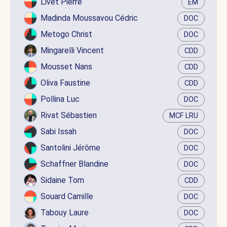
Livet Pierre
EM
Madinda Moussavou Cédric
DOC
Metogo Christ
DOC
Mingarelli Vincent
CDD
Mousset Nans
CDD
Oliva Faustine
CDD
Pollina Luc
DOC
Rivat Sébastien
MCF LRU
Sabi Issah
DOC
Santolini Jérôme
DOC
Schaffner Blandine
DOC
Sidaine Tom
CDD
Souard Camille
DOC
Tabouy Laure
DOC