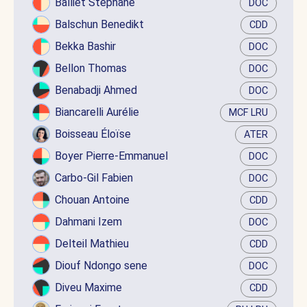
Balliet Stéphane
DOC
Balschun Benedikt
CDD
Bekka Bashir
DOC
Bellon Thomas
DOC
Benabadji Ahmed
DOC
Biancarelli Aurélie
MCF LRU
Boisseau Éloïse
ATER
Boyer Pierre-Emmanuel
DOC
Carbo-Gil Fabien
DOC
Chouan Antoine
CDD
Dahmani Izem
DOC
Delteil Mathieu
CDD
Diouf Ndongo sene
DOC
Diveu Maxime
CDD