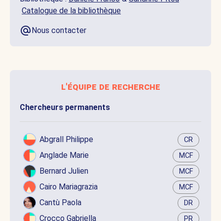
Catalogue de la bibliothèque
Nous contacter
l'équipe de recherche
Chercheurs permanents
Abgrall Philippe
CR
Anglade Marie
MCF
Bernard Julien
MCF
Cairo Mariagrazia
MCF
Cantù Paola
DR
Crocco Gabriella
PR