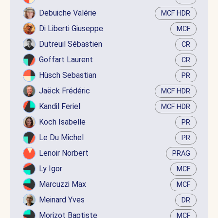
Debuiche Valérie
MCF HDR
Di Liberti Giuseppe
MCF
Dutreuil Sébastien
CR
Goffart Laurent
CR
Hüsch Sebastian
PR
Jaëck Frédéric
MCF HDR
Kandil Feriel
MCF HDR
Koch Isabelle
PR
Le Du Michel
PR
Lenoir Norbert
PRAG
Ly Igor
MCF
Marcuzzi Max
MCF
Meinard Yves
DR
Morizot Baptiste
MCF