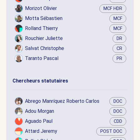
Morizot Olivier
MCF HDR
Motta Sébastien
MCF
Rolland Thierry
MCF
Rouchier Juliette
DR
Salvat Christophe
CR
Taranto Pascal
PR
Chercheurs statutaires
Abrego Manríquez Roberto Carlos
DOC
Adou Morgan
DOC
Aguado Paul
CDD
Attard Jeremy
POST DOC