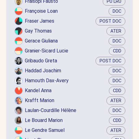
Fraisopi Fausto
PU LRU
Françoise Loan
DOC
Fraser James
POST DOC
Gay Thomas
ATER
Gerace Giuliana
DOC
Granier-Sicard Lucie
CDD
Gribaudo Greta
POST DOC
Haddad Joachim
DOC
Hamouth Dax-Avery
DOC
Kandel Anna
CDD
Krafft Marion
ATER
Laulan-Courdille Hélène
DOC
Le Bouard Marion
CDD
Le Gendre Samuel
ATER