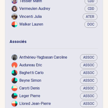
Tessier Marin
CDD
Vermeulen Audrey
CDD
Vincenti Julia
ATER
Walker Lauren
DOC
Associés
Anthérieu-Yagbasan Caroline
ASSOC
Audureau Eric
ASSOC
Baghetti Carlo
ASSOC
Beyne Simon
ASSOC
Caroti Denis
ASSOC
Leger Pierre
ASSOC
Llored Jean-Pierre
ASSOC