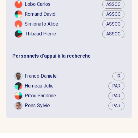
Lobo Carlos
ASSOC
Romand David
ASSOC
Simionato Alice
ASSOC
Thibaud Pierre
ASSOC
Personnels d'appui à la recherche
Franco Daniele
IR
Humeau Julie
PAR
Pitou Sandrine
PAR
Pons Sylvie
PAR