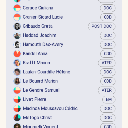
Gerace Giuliana
DOC
Granier-Sicard Lucie
CDD
Gribaudo Greta
POST DOC
Haddad Joachim
DOC
Hamouth Dax-Avery
DOC
Kandel Anna
CDD
Krafft Marion
ATER
Laulan-Courdille Hélène
DOC
Le Bouard Marion
CDD
Le Gendre Samuel
ATER
Livet Pierre
EM
Madinda Moussavou Cédric
DOC
Metogo Christ
DOC
Mingarelli Vincent
CDD