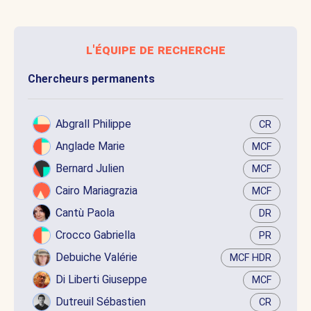
l'équipe de recherche
Chercheurs permanents
Abgrall Philippe
CR
Anglade Marie
MCF
Bernard Julien
MCF
Cairo Mariagrazia
MCF
Cantù Paola
DR
Crocco Gabriella
PR
Debuiche Valérie
MCF HDR
Di Liberti Giuseppe
MCF
Dutreuil Sébastien
CR