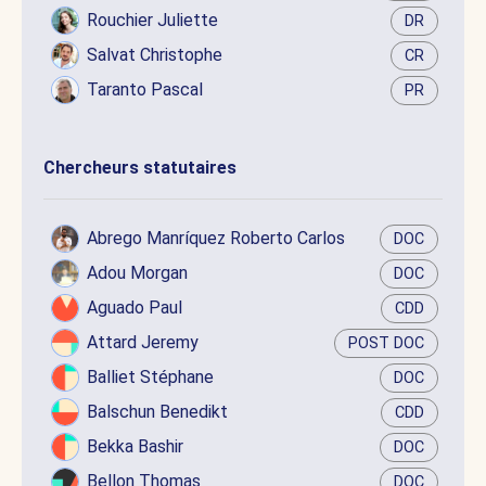
Rouchier Juliette
DR
Salvat Christophe
CR
Taranto Pascal
PR
Chercheurs statutaires
Abrego Manríquez Roberto Carlos
DOC
Adou Morgan
DOC
Aguado Paul
CDD
Attard Jeremy
POST DOC
Balliet Stéphane
DOC
Balschun Benedikt
CDD
Bekka Bashir
DOC
Bellon Thomas
DOC