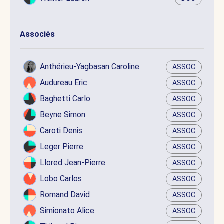
Associés
Anthérieu-Yagbasan Caroline
ASSOC
Audureau Eric
ASSOC
Baghetti Carlo
ASSOC
Beyne Simon
ASSOC
Caroti Denis
ASSOC
Leger Pierre
ASSOC
Llored Jean-Pierre
ASSOC
Lobo Carlos
ASSOC
Romand David
ASSOC
Simionato Alice
ASSOC