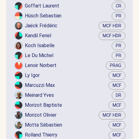
Goffart Laurent
CR
Hüsch Sebastian
PR
Jaëck Frédéric
MCF HDR
Kandil Feriel
MCF HDR
Koch Isabelle
PR
Le Du Michel
PR
Lenoir Norbert
PRAG
Ly Igor
MCF
Marcuzzi Max
MCF
Meinard Yves
DR
Morizot Baptiste
MCF
Morizot Olivier
MCF HDR
Motta Sébastien
MCF
Rolland Thierry
MCF