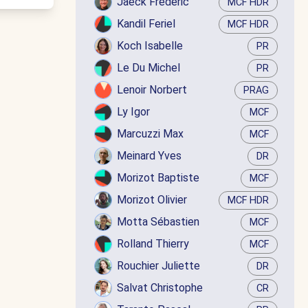
Jaëck Frédéric
MCF HDR
Kandil Feriel
MCF HDR
Koch Isabelle
PR
Le Du Michel
PR
Lenoir Norbert
PRAG
Ly Igor
MCF
Marcuzzi Max
MCF
Meinard Yves
DR
Morizot Baptiste
MCF
Morizot Olivier
MCF HDR
Motta Sébastien
MCF
Rolland Thierry
MCF
Rouchier Juliette
DR
Salvat Christophe
CR