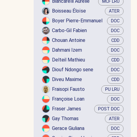
Biancarelli Aurélie
MCF LRU
Boisseau Éloïse
ATER
Boyer Pierre-Emmanuel
DOC
Carbo-Gil Fabien
DOC
Chouan Antoine
CDD
Dahmani Izem
DOC
Delteil Mathieu
CDD
Diouf Ndongo sene
DOC
Diveu Maxime
CDD
Fraisopi Fausto
PU LRU
Françoise Loan
DOC
Fraser James
POST DOC
Gay Thomas
ATER
Gerace Giuliana
DOC