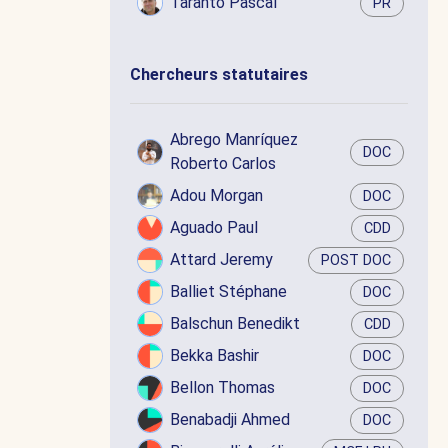
Taranto Pascal
PR
Chercheurs statutaires
Abrego Manríquez
DOC
Roberto Carlos
Adou Morgan
DOC
Aguado Paul
CDD
Attard Jeremy
POST DOC
Balliet Stéphane
DOC
Balschun Benedikt
CDD
Bekka Bashir
DOC
Bellon Thomas
DOC
Benabadji Ahmed
DOC