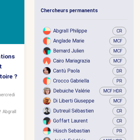
Chercheurs permanents
Abgrall Philippe
CR
Anglade Marie
MCF
Bernard Julien
MCF
ations
Cairo Mariagrazia
MCF
t
Cantù Paola
DR
toire ?
Crocco Gabriella
PR
Debuiche Valérie
MCF HDR
ercredi
Di Liberti Giuseppe
MCF
Dutreuil Sébastien
CR
. Abgrall
Goffart Laurent
CR
Hüsch Sebastian
PR