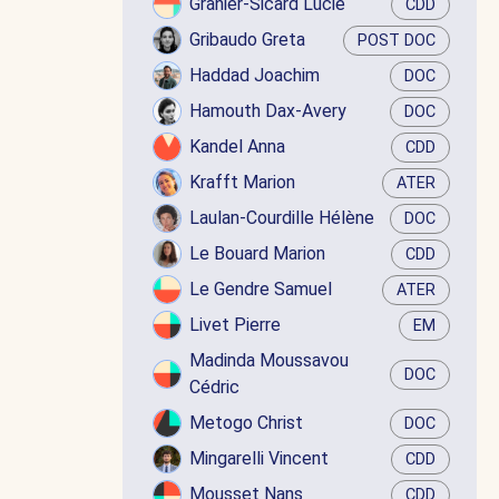
Granier-Sicard Lucie
CDD
Gribaudo Greta
POST DOC
Haddad Joachim
DOC
Hamouth Dax-Avery
DOC
Kandel Anna
CDD
Krafft Marion
ATER
Laulan-Courdille Hélène
DOC
Le Bouard Marion
CDD
Le Gendre Samuel
ATER
Livet Pierre
EM
Madinda Moussavou
DOC
Cédric
Metogo Christ
DOC
Mingarelli Vincent
CDD
Mousset Nans
CDD