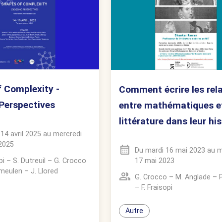
 Complexity -
Comment écrire les rel
Perspectives
entre mathématiques e
littérature dans leur his
 14 avril 2025
au
mercredi
 2025
Du
mardi 16 mai 2023
au
m
17 mai 2023
pi
–
S. Dutreuil
–
G. Crocco
rmeulen
–
J. Llored
G. Crocco
–
M. Anglade
–
P
–
F. Fraisopi
Autre