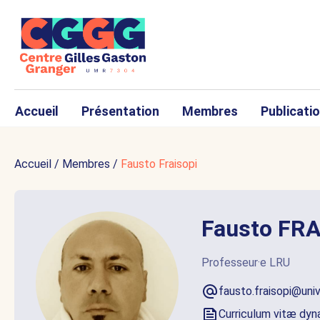
Accueil
Présentation
Membres
Publicati
Accueil
/
Membres
/
Fausto Fraisopi
Fausto FRA
Professeur·e LRU
fausto.fraisopi@uni
Curriculum vitæ dy