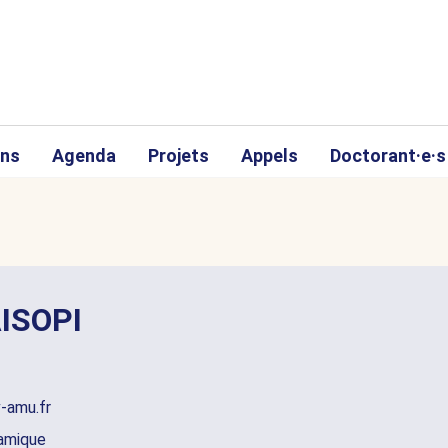
ons
Agenda
Projets
Appels
Doctorant·e·s
ISOPI
v-amu.fr
namique