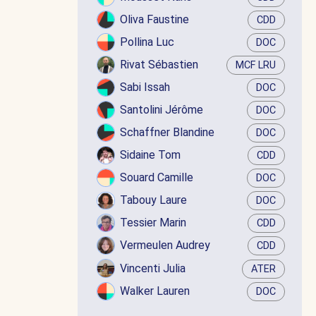
Oliva Faustine
CDD
Pollina Luc
DOC
Rivat Sébastien
MCF LRU
Sabi Issah
DOC
Santolini Jérôme
DOC
Schaffner Blandine
DOC
Sidaine Tom
CDD
Souard Camille
DOC
Tabouy Laure
DOC
Tessier Marin
CDD
Vermeulen Audrey
CDD
Vincenti Julia
ATER
Walker Lauren
DOC