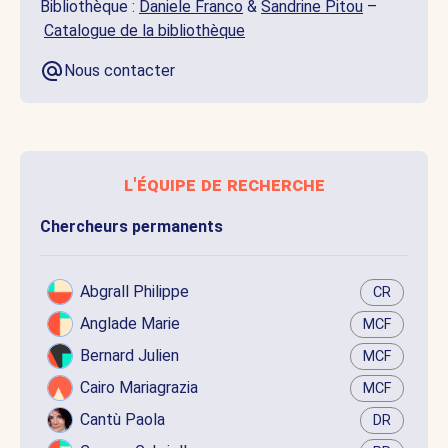
Bibliothèque :
Daniele Franco
&
Sandrine Pitou
–
Catalogue de la bibliothèque
Nous contacter
l'équipe de recherche
Chercheurs permanents
Abgrall Philippe
CR
Anglade Marie
MCF
Bernard Julien
MCF
Cairo Mariagrazia
MCF
Cantù Paola
DR