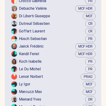
Crocco Gabriella
PR
Debuiche Valérie
MCF HDR
Di Liberti Giuseppe
MCF
Dutreuil Sébastien
CR
Goffart Laurent
CR
Hüsch Sebastian
PR
Jaëck Frédéric
MCF HDR
Kandil Feriel
MCF HDR
Koch Isabelle
PR
Le Du Michel
PR
Lenoir Norbert
PRAG
Ly Igor
MCF
Marcuzzi Max
MCF
Meinard Yves
DR