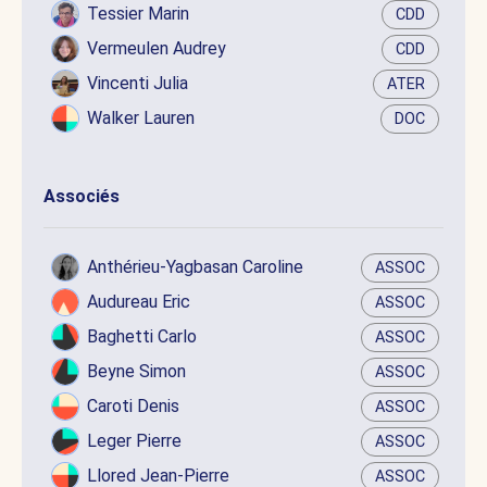
Tessier Marin
CDD
Vermeulen Audrey
CDD
Vincenti Julia
ATER
Walker Lauren
DOC
Associés
Anthérieu-Yagbasan Caroline
ASSOC
Audureau Eric
ASSOC
Baghetti Carlo
ASSOC
Beyne Simon
ASSOC
Caroti Denis
ASSOC
Leger Pierre
ASSOC
Llored Jean-Pierre
ASSOC