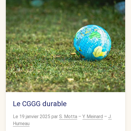
Le CGGG durable
Le 19 janvier 2025 par
S. Motta
–
Y. Meinard
–
J.
Humeau