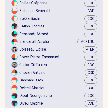
Balliet Stéphane
DOC
Balschun Benedikt
CDD
Bekka Bashir
DOC
Bellon Thomas
DOC
Benabadji Ahmed
DOC
Biancarelli Aurélie
MCF LRU
Boisseau Éloïse
ATER
Boyer Pierre-Emmanuel
DOC
Carbo-Gil Fabien
DOC
Chouan Antoine
CDD
Dahmani Izem
DOC
Delteil Mathieu
CDD
Diouf Ndongo sene
DOC
Diveu Maxime
CDD