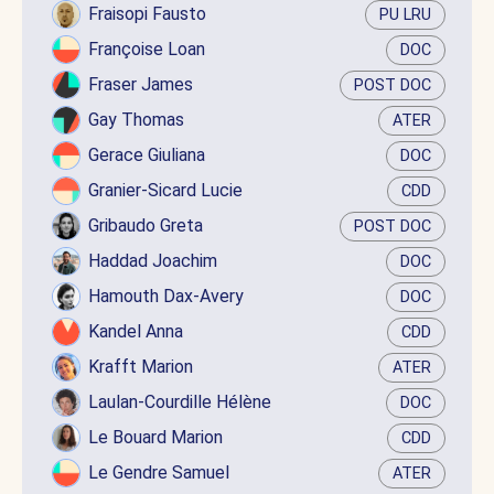
Fraisopi Fausto
PU LRU
Françoise Loan
DOC
Fraser James
POST DOC
Gay Thomas
ATER
Gerace Giuliana
DOC
Granier-Sicard Lucie
CDD
Gribaudo Greta
POST DOC
Haddad Joachim
DOC
Hamouth Dax-Avery
DOC
Kandel Anna
CDD
Krafft Marion
ATER
Laulan-Courdille Hélène
DOC
Le Bouard Marion
CDD
Le Gendre Samuel
ATER