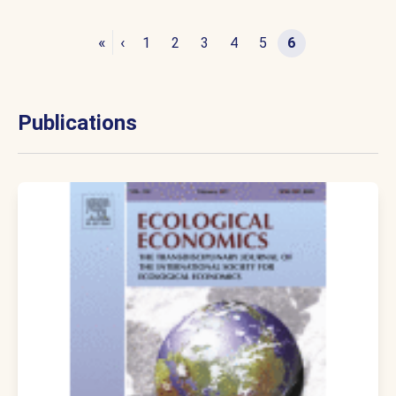
«
‹
1
2
3
4
5
6
Publications