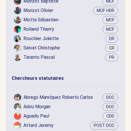
Morizot Baptiste
MCF
Morizot Olivier
MCF HDR
Motta Sébastien
MCF
Rolland Thierry
MCF
Rouchier Juliette
DR
Salvat Christophe
CR
Taranto Pascal
PR
Chercheurs statutaires
Abrego Manríquez Roberto Carlos
DOC
Adou Morgan
DOC
Aguado Paul
CDD
Attard Jeremy
POST DOC