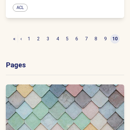
ACL
«
‹
1
2
3
4
5
6
7
8
9
10
Pages