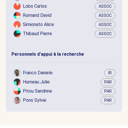
Lobo Carlos
ASSOC
Romand David
ASSOC
Simionato Alice
ASSOC
Thibaud Pierre
ASSOC
Personnels d'appui à la recherche
Franco Daniele
IR
Humeau Julie
PAR
Pitou Sandrine
PAR
Pons Sylvie
PAR