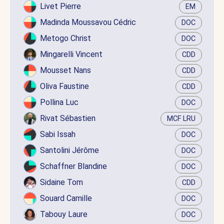
Livet Pierre
EM
Madinda Moussavou Cédric
DOC
Metogo Christ
DOC
Mingarelli Vincent
CDD
Mousset Nans
CDD
Oliva Faustine
CDD
Pollina Luc
DOC
Rivat Sébastien
MCF LRU
Sabi Issah
DOC
Santolini Jérôme
DOC
Schaffner Blandine
DOC
Sidaine Tom
CDD
Souard Camille
DOC
Tabouy Laure
DOC