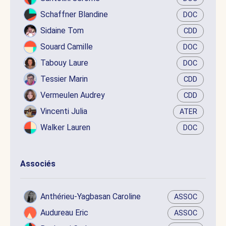
Schaffner Blandine
DOC
Sidaine Tom
CDD
Souard Camille
DOC
Tabouy Laure
DOC
Tessier Marin
CDD
Vermeulen Audrey
CDD
Vincenti Julia
ATER
Walker Lauren
DOC
Associés
Anthérieu-Yagbasan Caroline
ASSOC
Audureau Eric
ASSOC