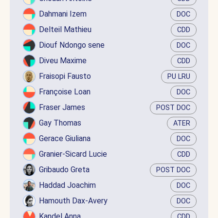
Dahmani Izem
DOC
Delteil Mathieu
CDD
Diouf Ndongo sene
DOC
Diveu Maxime
CDD
Fraisopi Fausto
PU LRU
Françoise Loan
DOC
Fraser James
POST DOC
Gay Thomas
ATER
Gerace Giuliana
DOC
Granier-Sicard Lucie
CDD
Gribaudo Greta
POST DOC
Haddad Joachim
DOC
Hamouth Dax-Avery
DOC
Kandel Anna
CDD