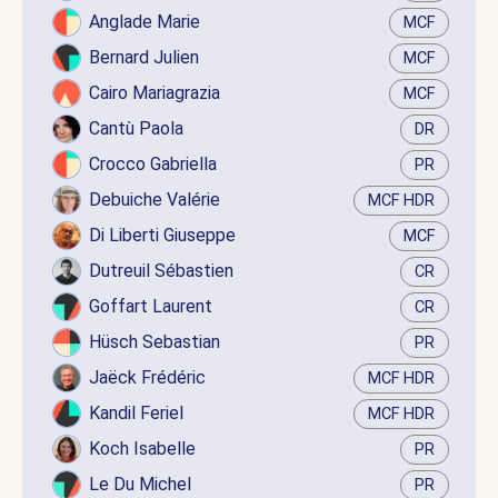
Anglade Marie
MCF
Bernard Julien
MCF
Cairo Mariagrazia
MCF
Cantù Paola
DR
Crocco Gabriella
PR
Debuiche Valérie
MCF HDR
Di Liberti Giuseppe
MCF
Dutreuil Sébastien
CR
Goffart Laurent
CR
Hüsch Sebastian
PR
Jaëck Frédéric
MCF HDR
Kandil Feriel
MCF HDR
Koch Isabelle
PR
Le Du Michel
PR