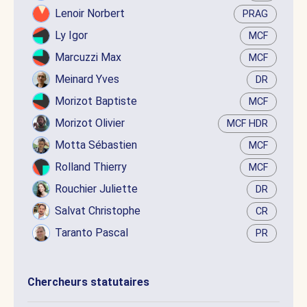
Lenoir Norbert
PRAG
Ly Igor
MCF
Marcuzzi Max
MCF
Meinard Yves
DR
Morizot Baptiste
MCF
Morizot Olivier
MCF HDR
Motta Sébastien
MCF
Rolland Thierry
MCF
Rouchier Juliette
DR
Salvat Christophe
CR
Taranto Pascal
PR
Chercheurs statutaires