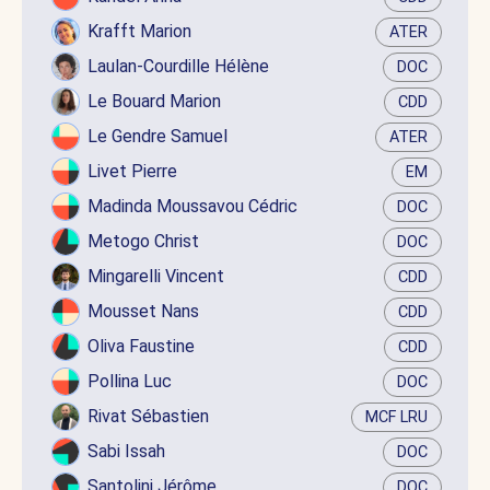
Krafft Marion
ATER
Laulan-Courdille Hélène
DOC
Le Bouard Marion
CDD
Le Gendre Samuel
ATER
Livet Pierre
EM
Madinda Moussavou Cédric
DOC
Metogo Christ
DOC
Mingarelli Vincent
CDD
Mousset Nans
CDD
Oliva Faustine
CDD
Pollina Luc
DOC
Rivat Sébastien
MCF LRU
Sabi Issah
DOC
Santolini Jérôme
DOC