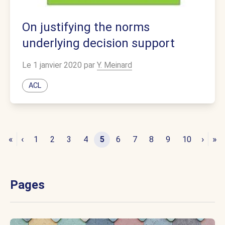
On justifying the norms
underlying decision support
Le 1 janvier 2020 par
Y. Meinard
ACL
«
‹
›
»
1
2
3
4
5
6
7
8
9
10
Pages