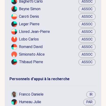
Baghetti Carlo
ASSOC
Beyne Simon
ASSOC
Caroti Denis
ASSOC
Leger Pierre
ASSOC
Llored Jean-Pierre
ASSOC
Lobo Carlos
ASSOC
Romand David
ASSOC
Simionato Alice
ASSOC
Thibaud Pierre
ASSOC
Personnels d'appui à la recherche
Franco Daniele
IR
Humeau Julie
PAR