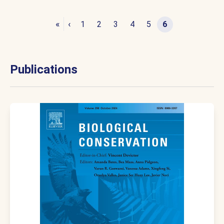
«
‹
1
2
3
4
5
6
Publications