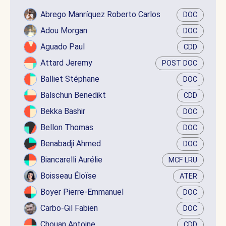
Abrego Manríquez Roberto Carlos
DOC
Adou Morgan
DOC
Aguado Paul
CDD
Attard Jeremy
POST DOC
Balliet Stéphane
DOC
Balschun Benedikt
CDD
Bekka Bashir
DOC
Bellon Thomas
DOC
Benabadji Ahmed
DOC
Biancarelli Aurélie
MCF LRU
Boisseau Éloïse
ATER
Boyer Pierre-Emmanuel
DOC
Carbo-Gil Fabien
DOC
Chouan Antoine
CDD