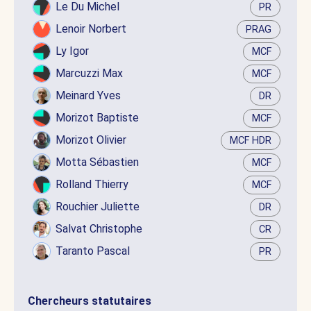
Le Du Michel
PR
Lenoir Norbert
PRAG
Ly Igor
MCF
Marcuzzi Max
MCF
Meinard Yves
DR
Morizot Baptiste
MCF
Morizot Olivier
MCF HDR
Motta Sébastien
MCF
Rolland Thierry
MCF
Rouchier Juliette
DR
Salvat Christophe
CR
Taranto Pascal
PR
Chercheurs statutaires