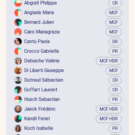
Abgrall Philippe
CR
Anglade Marie
MCF
Bernard Julien
MCF
Cairo Mariagrazia
MCF
Cantù Paola
DR
Crocco Gabriella
PR
Debuiche Valérie
MCF HDR
Di Liberti Giuseppe
MCF
Dutreuil Sébastien
CR
Goffart Laurent
CR
Hüsch Sebastian
PR
Jaëck Frédéric
MCF HDR
Kandil Feriel
MCF HDR
Koch Isabelle
PR