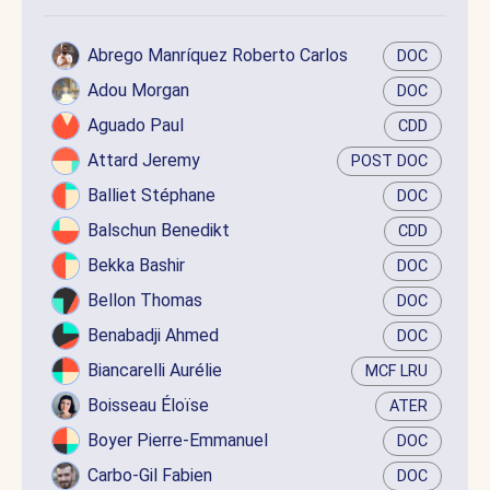
Abrego Manríquez Roberto Carlos
DOC
Adou Morgan
DOC
Aguado Paul
CDD
Attard Jeremy
POST DOC
Balliet Stéphane
DOC
Balschun Benedikt
CDD
Bekka Bashir
DOC
Bellon Thomas
DOC
Benabadji Ahmed
DOC
Biancarelli Aurélie
MCF LRU
Boisseau Éloïse
ATER
Boyer Pierre-Emmanuel
DOC
Carbo-Gil Fabien
DOC