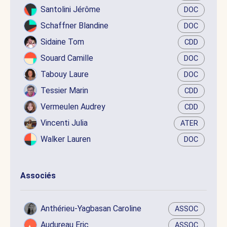
Santolini Jérôme
DOC
Schaffner Blandine
DOC
Sidaine Tom
CDD
Souard Camille
DOC
Tabouy Laure
DOC
Tessier Marin
CDD
Vermeulen Audrey
CDD
Vincenti Julia
ATER
Walker Lauren
DOC
Associés
Anthérieu-Yagbasan Caroline
ASSOC
Audureau Eric
ASSOC