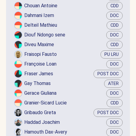
Chouan Antoine
CDD
Dahmani Izem
DOC
Delteil Mathieu
CDD
Diouf Ndongo sene
DOC
Diveu Maxime
CDD
Fraisopi Fausto
PU LRU
Françoise Loan
DOC
Fraser James
POST DOC
Gay Thomas
ATER
Gerace Giuliana
DOC
Granier-Sicard Lucie
CDD
Gribaudo Greta
POST DOC
Haddad Joachim
DOC
Hamouth Dax-Avery
DOC