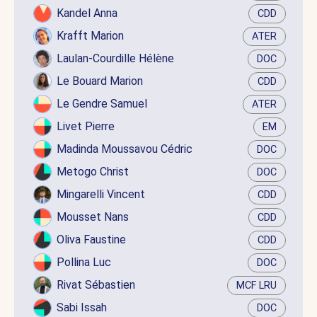
Kandel Anna
CDD
Krafft Marion
ATER
Laulan-Courdille Hélène
DOC
Le Bouard Marion
CDD
Le Gendre Samuel
ATER
Livet Pierre
EM
Madinda Moussavou Cédric
DOC
Metogo Christ
DOC
Mingarelli Vincent
CDD
Mousset Nans
CDD
Oliva Faustine
CDD
Pollina Luc
DOC
Rivat Sébastien
MCF LRU
Sabi Issah
DOC