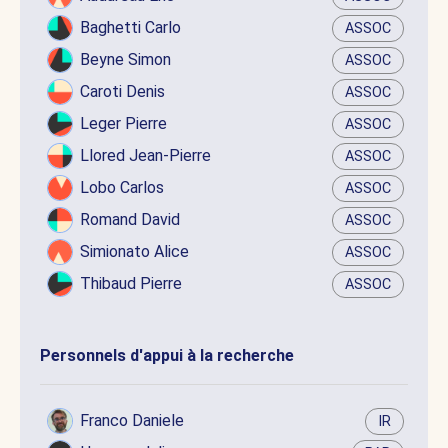
Baghetti Carlo
ASSOC
Beyne Simon
ASSOC
Caroti Denis
ASSOC
Leger Pierre
ASSOC
Llored Jean-Pierre
ASSOC
Lobo Carlos
ASSOC
Romand David
ASSOC
Simionato Alice
ASSOC
Thibaud Pierre
ASSOC
Personnels d'appui à la recherche
Franco Daniele
IR