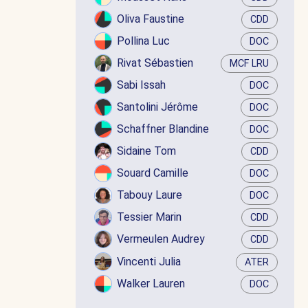
Oliva Faustine
CDD
Pollina Luc
DOC
Rivat Sébastien
MCF LRU
Sabi Issah
DOC
Santolini Jérôme
DOC
Schaffner Blandine
DOC
Sidaine Tom
CDD
Souard Camille
DOC
Tabouy Laure
DOC
Tessier Marin
CDD
Vermeulen Audrey
CDD
Vincenti Julia
ATER
Walker Lauren
DOC