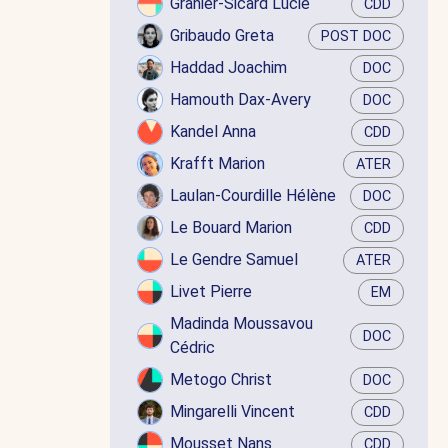
Granier-Sicard Lucie
CDD
Gribaudo Greta
POST DOC
Haddad Joachim
DOC
Hamouth Dax-Avery
DOC
Kandel Anna
CDD
Krafft Marion
ATER
Laulan-Courdille Hélène
DOC
Le Bouard Marion
CDD
Le Gendre Samuel
ATER
Livet Pierre
EM
Madinda Moussavou
DOC
Cédric
Metogo Christ
DOC
Mingarelli Vincent
CDD
Mousset Nans
CDD