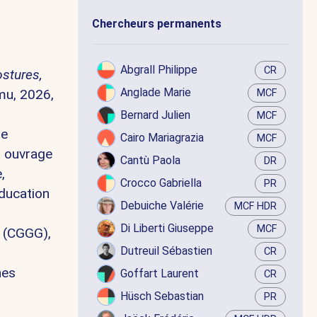
Chercheurs permanents
Abgrall Philippe
CR
ostures,
Anglade Marie
mu, 2026,
MCF
Bernard Julien
MCF
ne
Cairo Mariagrazia
MCF
t ouvrage
Cantù Paola
DR
,
Crocco Gabriella
PR
éducation
Debuiche Valérie
MCF HDR
Di Liberti Giuseppe
MCF
r (CGGG),
Dutreuil Sébastien
CR
nes
Goffart Laurent
CR
Hüsch Sebastian
PR