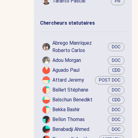
Taranto Pascal
PR
Chercheurs statutaires
Abrego Manríquez
DOC
Roberto Carlos
Adou Morgan
DOC
Aguado Paul
CDD
Attard Jeremy
POST DOC
Balliet Stéphane
DOC
Balschun Benedikt
CDD
Bekka Bashir
DOC
Bellon Thomas
DOC
Benabadji Ahmed
DOC