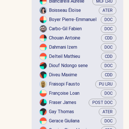
Biancarelli Aurélie
MCF LRU
Boisseau Éloïse
ATER
Boyer Pierre-Emmanuel
DOC
Carbo-Gil Fabien
DOC
Chouan Antoine
CDD
Dahmani Izem
DOC
Delteil Mathieu
CDD
Diouf Ndongo sene
DOC
Diveu Maxime
CDD
Fraisopi Fausto
PU LRU
Françoise Loan
DOC
Fraser James
POST DOC
Gay Thomas
ATER
Gerace Giuliana
DOC