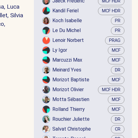
Jaëck Frédéric
MCF HDR
sa, Luca
Kandil Feriel
MCF HDR
t, Silvia
Koch Isabelle
PR
co,
Le Du Michel
PR
Lenoir Norbert
PRAG
Ly Igor
MCF
Marcuzzi Max
MCF
Meinard Yves
DR
Morizot Baptiste
MCF
Morizot Olivier
MCF HDR
Motta Sébastien
MCF
Rolland Thierry
MCF
Rouchier Juliette
DR
Salvat Christophe
CR