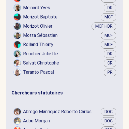
Meinard Yves
DR
Morizot Baptiste
MCF
Morizot Olivier
MCF HDR
Motta Sébastien
MCF
Rolland Thierry
MCF
Rouchier Juliette
DR
Salvat Christophe
CR
Taranto Pascal
PR
Chercheurs statutaires
Abrego Manríquez Roberto Carlos
DOC
Adou Morgan
DOC