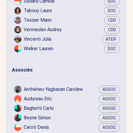
Souard Camille
DOC
Tabouy Laure
DOC
Tessier Marin
CDD
Vermeulen Audrey
CDD
Vincenti Julia
ATER
Walker Lauren
DOC
Associés
Anthérieu-Yagbasan Caroline
ASSOC
Audureau Eric
ASSOC
Baghetti Carlo
ASSOC
Beyne Simon
ASSOC
Caroti Denis
ASSOC