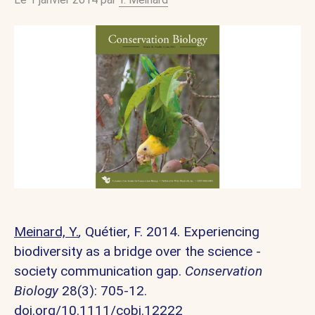
Meinard, Y.
,
Quétier, F. 2014.
Experiencing
biodiversity as a bridge over the science -
society communication gap.
Conservation
Biology
28(3): 705-12.
doi.org/
10.1111/cobi.12222