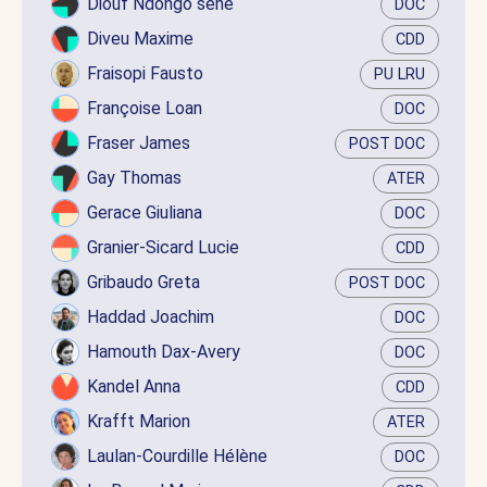
Diouf Ndongo sene
DOC
Diveu Maxime
CDD
Fraisopi Fausto
PU LRU
Françoise Loan
DOC
Fraser James
POST DOC
Gay Thomas
ATER
Gerace Giuliana
DOC
Granier-Sicard Lucie
CDD
Gribaudo Greta
POST DOC
Haddad Joachim
DOC
Hamouth Dax-Avery
DOC
Kandel Anna
CDD
Krafft Marion
ATER
Laulan-Courdille Hélène
DOC