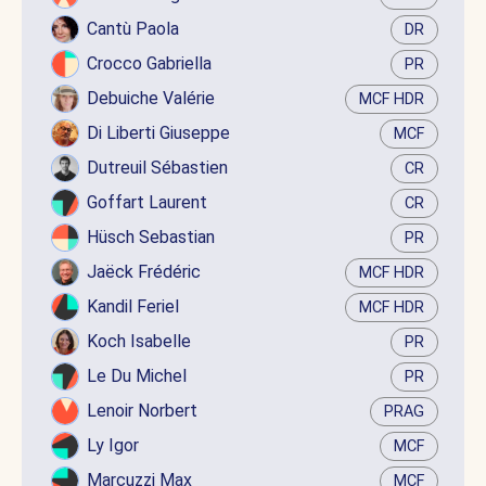
Cantù Paola
DR
Crocco Gabriella
PR
Debuiche Valérie
MCF HDR
Di Liberti Giuseppe
MCF
Dutreuil Sébastien
CR
Goffart Laurent
CR
Hüsch Sebastian
PR
Jaëck Frédéric
MCF HDR
Kandil Feriel
MCF HDR
Koch Isabelle
PR
Le Du Michel
PR
Lenoir Norbert
PRAG
Ly Igor
MCF
Marcuzzi Max
MCF