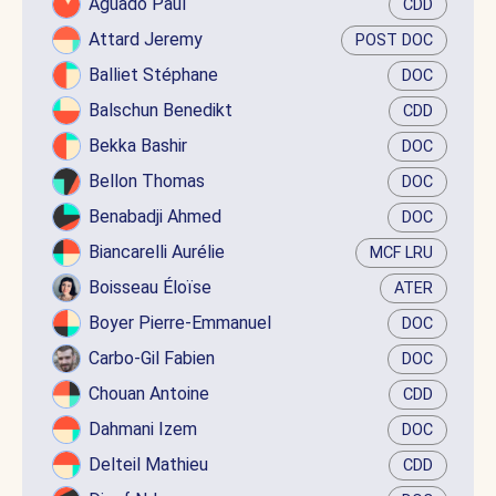
Aguado Paul
CDD
Attard Jeremy
POST DOC
Balliet Stéphane
DOC
Balschun Benedikt
CDD
Bekka Bashir
DOC
Bellon Thomas
DOC
Benabadji Ahmed
DOC
Biancarelli Aurélie
MCF LRU
Boisseau Éloïse
ATER
Boyer Pierre-Emmanuel
DOC
Carbo-Gil Fabien
DOC
Chouan Antoine
CDD
Dahmani Izem
DOC
Delteil Mathieu
CDD