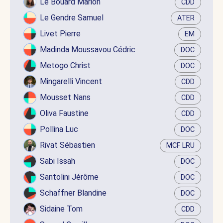
Le Bouard Marion
CDD
Le Gendre Samuel
ATER
Livet Pierre
EM
Madinda Moussavou Cédric
DOC
Metogo Christ
DOC
Mingarelli Vincent
CDD
Mousset Nans
CDD
Oliva Faustine
CDD
Pollina Luc
DOC
Rivat Sébastien
MCF LRU
Sabi Issah
DOC
Santolini Jérôme
DOC
Schaffner Blandine
DOC
Sidaine Tom
CDD