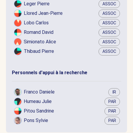
Leger Pierre
ASSOC
Llored Jean-Pierre
ASSOC
Lobo Carlos
ASSOC
Romand David
ASSOC
Simionato Alice
ASSOC
Thibaud Pierre
ASSOC
Personnels d'appui à la recherche
Franco Daniele
IR
Humeau Julie
PAR
Pitou Sandrine
PAR
Pons Sylvie
PAR