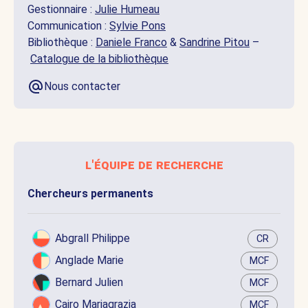
Gestionnaire :
Julie Humeau
Communication :
Sylvie Pons
Bibliothèque :
Daniele Franco
&
Sandrine Pitou
–
Catalogue de la bibliothèque
Nous contacter
l'équipe de recherche
Chercheurs permanents
Abgrall Philippe
CR
Anglade Marie
MCF
Bernard Julien
MCF
Cairo Mariagrazia
MCF