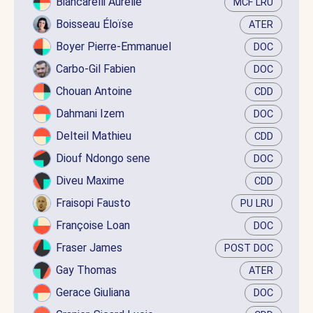
Biancarelli Aurélie
MCF LRU
Boisseau Éloïse
ATER
Boyer Pierre-Emmanuel
DOC
Carbo-Gil Fabien
DOC
Chouan Antoine
CDD
Dahmani Izem
DOC
Delteil Mathieu
CDD
Diouf Ndongo sene
DOC
Diveu Maxime
CDD
Fraisopi Fausto
PU LRU
Françoise Loan
DOC
Fraser James
POST DOC
Gay Thomas
ATER
Gerace Giuliana
DOC