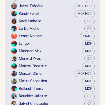
Jaëck Frédéric
MCF HDR
Kandil Feriel
MCF HDR
Koch Isabelle
PR
Le Du Michel
PR
Lenoir Norbert
PRAG
Ly Igor
MCF
Marcuzzi Max
MCF
Meinard Yves
DR
Morizot Baptiste
MCF
Morizot Olivier
MCF HDR
Motta Sébastien
MCF
Rolland Thierry
MCF
Rouchier Juliette
DR
Salvat Christophe
CR