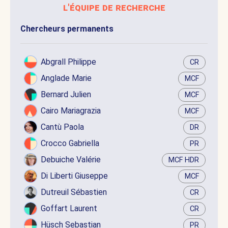
l'équipe de recherche
Chercheurs permanents
Abgrall Philippe
CR
Anglade Marie
MCF
Bernard Julien
MCF
Cairo Mariagrazia
MCF
Cantù Paola
DR
Crocco Gabriella
PR
Debuiche Valérie
MCF HDR
Di Liberti Giuseppe
MCF
Dutreuil Sébastien
CR
Goffart Laurent
CR
Hüsch Sebastian
PR