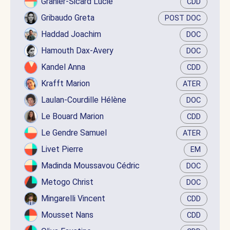
Granier-Sicard Lucie
CDD
Gribaudo Greta
POST DOC
Haddad Joachim
DOC
Hamouth Dax-Avery
DOC
Kandel Anna
CDD
Krafft Marion
ATER
Laulan-Courdille Hélène
DOC
Le Bouard Marion
CDD
Le Gendre Samuel
ATER
Livet Pierre
EM
Madinda Moussavou Cédric
DOC
Metogo Christ
DOC
Mingarelli Vincent
CDD
Mousset Nans
CDD