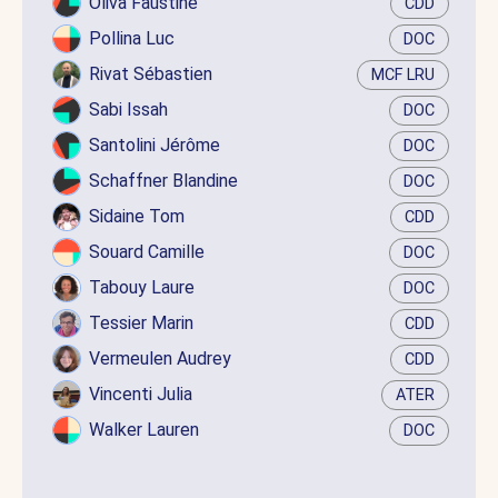
Oliva Faustine
CDD
Pollina Luc
DOC
Rivat Sébastien
MCF LRU
Sabi Issah
DOC
Santolini Jérôme
DOC
Schaffner Blandine
DOC
Sidaine Tom
CDD
Souard Camille
DOC
Tabouy Laure
DOC
Tessier Marin
CDD
Vermeulen Audrey
CDD
Vincenti Julia
ATER
Walker Lauren
DOC