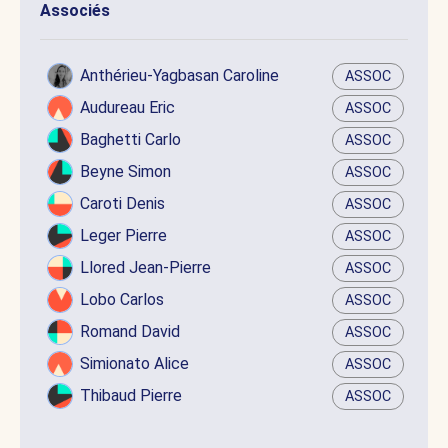
Associés
Anthérieu-Yagbasan Caroline
ASSOC
Audureau Eric
ASSOC
Baghetti Carlo
ASSOC
Beyne Simon
ASSOC
Caroti Denis
ASSOC
Leger Pierre
ASSOC
Llored Jean-Pierre
ASSOC
Lobo Carlos
ASSOC
Romand David
ASSOC
Simionato Alice
ASSOC
Thibaud Pierre
ASSOC