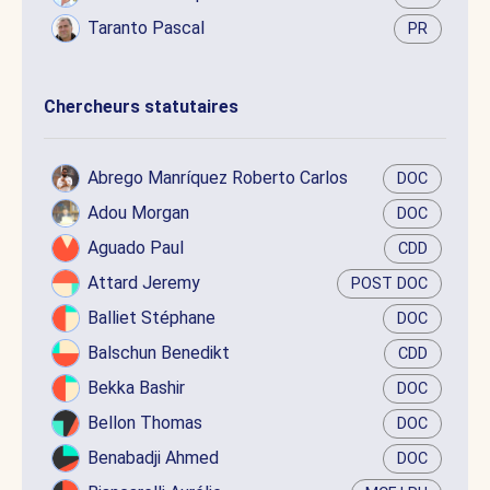
Taranto Pascal
PR
Chercheurs statutaires
Abrego Manríquez Roberto Carlos
DOC
Adou Morgan
DOC
Aguado Paul
CDD
Attard Jeremy
POST DOC
Balliet Stéphane
DOC
Balschun Benedikt
CDD
Bekka Bashir
DOC
Bellon Thomas
DOC
Benabadji Ahmed
DOC