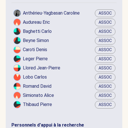
Anthérieu-Yagbasan Caroline
ASSOC
Audureau Eric
ASSOC
Baghetti Carlo
ASSOC
Beyne Simon
ASSOC
Caroti Denis
ASSOC
Leger Pierre
ASSOC
Llored Jean-Pierre
ASSOC
Lobo Carlos
ASSOC
Romand David
ASSOC
Simionato Alice
ASSOC
Thibaud Pierre
ASSOC
Personnels d'appui à la recherche