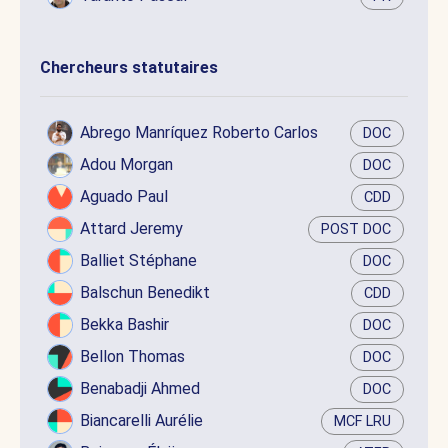
Chercheurs statutaires
Abrego Manríquez Roberto Carlos
DOC
Adou Morgan
DOC
Aguado Paul
CDD
Attard Jeremy
POST DOC
Balliet Stéphane
DOC
Balschun Benedikt
CDD
Bekka Bashir
DOC
Bellon Thomas
DOC
Benabadji Ahmed
DOC
Biancarelli Aurélie
MCF LRU