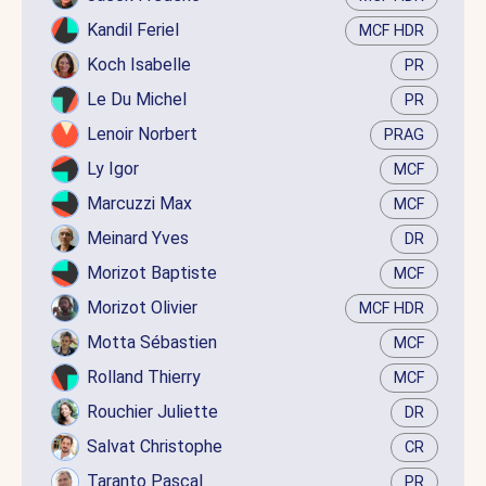
Kandil Feriel
MCF HDR
Koch Isabelle
PR
Le Du Michel
PR
Lenoir Norbert
PRAG
Ly Igor
MCF
Marcuzzi Max
MCF
Meinard Yves
DR
Morizot Baptiste
MCF
Morizot Olivier
MCF HDR
Motta Sébastien
MCF
Rolland Thierry
MCF
Rouchier Juliette
DR
Salvat Christophe
CR
Taranto Pascal
PR