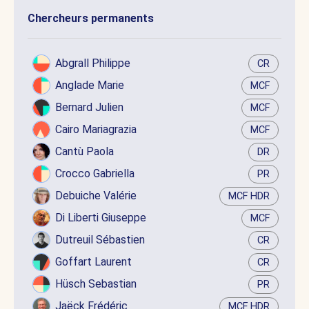
Chercheurs permanents
Abgrall Philippe
CR
Anglade Marie
MCF
Bernard Julien
MCF
Cairo Mariagrazia
MCF
Cantù Paola
DR
Crocco Gabriella
PR
Debuiche Valérie
MCF HDR
Di Liberti Giuseppe
MCF
Dutreuil Sébastien
CR
Goffart Laurent
CR
Hüsch Sebastian
PR
Jaëck Frédéric
MCF HDR