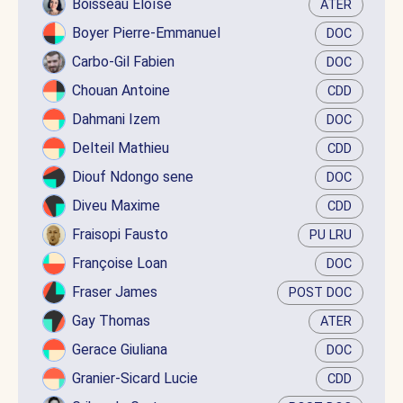
Boisseau Éloïse
ATER
Boyer Pierre-Emmanuel
DOC
Carbo-Gil Fabien
DOC
Chouan Antoine
CDD
Dahmani Izem
DOC
Delteil Mathieu
CDD
Diouf Ndongo sene
DOC
Diveu Maxime
CDD
Fraisopi Fausto
PU LRU
Françoise Loan
DOC
Fraser James
POST DOC
Gay Thomas
ATER
Gerace Giuliana
DOC
Granier-Sicard Lucie
CDD