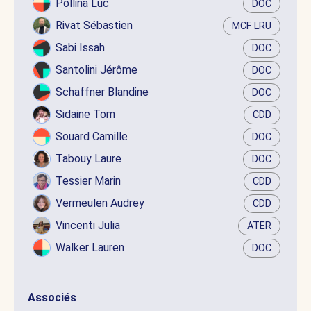
Pollina Luc
DOC
Rivat Sébastien
MCF LRU
Sabi Issah
DOC
Santolini Jérôme
DOC
Schaffner Blandine
DOC
Sidaine Tom
CDD
Souard Camille
DOC
Tabouy Laure
DOC
Tessier Marin
CDD
Vermeulen Audrey
CDD
Vincenti Julia
ATER
Walker Lauren
DOC
Associés