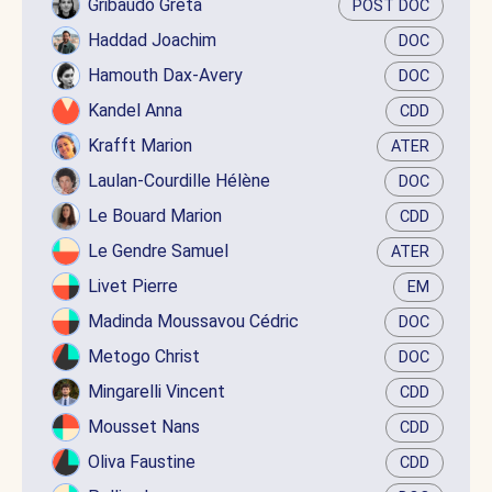
Gribaudo Greta
POST DOC
Haddad Joachim
DOC
Hamouth Dax-Avery
DOC
Kandel Anna
CDD
Krafft Marion
ATER
Laulan-Courdille Hélène
DOC
Le Bouard Marion
CDD
Le Gendre Samuel
ATER
Livet Pierre
EM
Madinda Moussavou Cédric
DOC
Metogo Christ
DOC
Mingarelli Vincent
CDD
Mousset Nans
CDD
Oliva Faustine
CDD