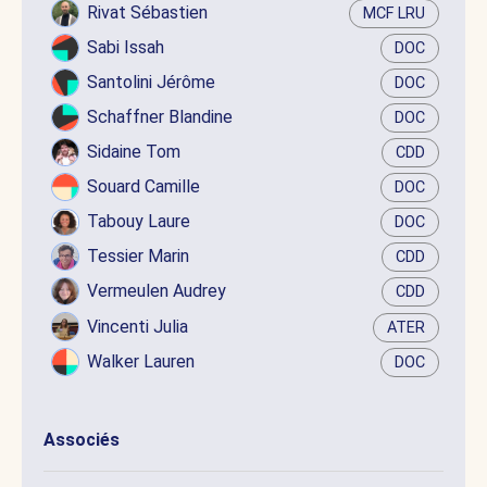
Rivat Sébastien
MCF LRU
Sabi Issah
DOC
Santolini Jérôme
DOC
Schaffner Blandine
DOC
Sidaine Tom
CDD
Souard Camille
DOC
Tabouy Laure
DOC
Tessier Marin
CDD
Vermeulen Audrey
CDD
Vincenti Julia
ATER
Walker Lauren
DOC
Associés