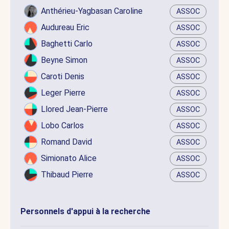
Anthérieu-Yagbasan Caroline
ASSOC
Audureau Eric
ASSOC
Baghetti Carlo
ASSOC
Beyne Simon
ASSOC
Caroti Denis
ASSOC
Leger Pierre
ASSOC
Llored Jean-Pierre
ASSOC
Lobo Carlos
ASSOC
Romand David
ASSOC
Simionato Alice
ASSOC
Thibaud Pierre
ASSOC
Personnels d'appui à la recherche