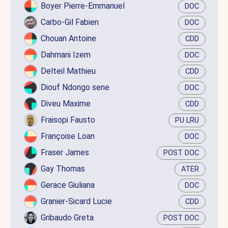
Boyer Pierre-Emmanuel
DOC
Carbo-Gil Fabien
DOC
Chouan Antoine
CDD
Dahmani Izem
DOC
Delteil Mathieu
CDD
Diouf Ndongo sene
DOC
Diveu Maxime
CDD
Fraisopi Fausto
PU LRU
Françoise Loan
DOC
Fraser James
POST DOC
Gay Thomas
ATER
Gerace Giuliana
DOC
Granier-Sicard Lucie
CDD
Gribaudo Greta
POST DOC