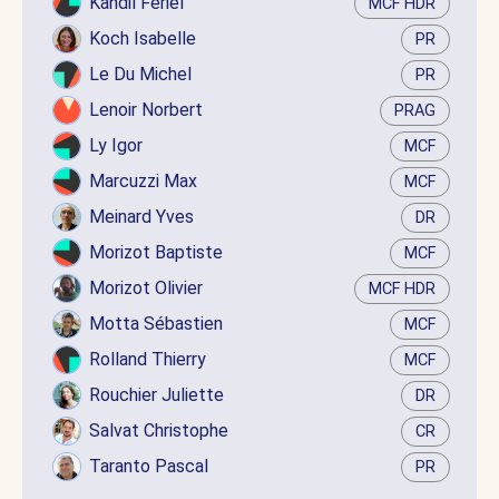
Kandil Feriel
MCF HDR
Koch Isabelle
PR
Le Du Michel
PR
Lenoir Norbert
PRAG
Ly Igor
MCF
Marcuzzi Max
MCF
Meinard Yves
DR
Morizot Baptiste
MCF
Morizot Olivier
MCF HDR
Motta Sébastien
MCF
Rolland Thierry
MCF
Rouchier Juliette
DR
Salvat Christophe
CR
Taranto Pascal
PR