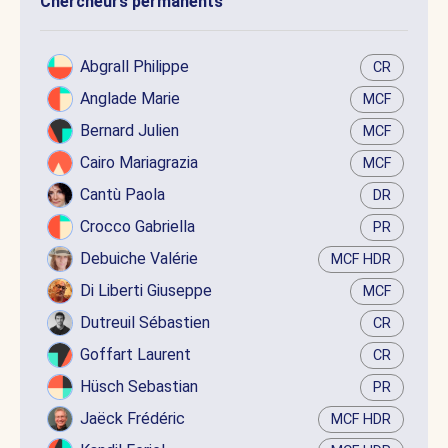
Chercheurs permanents
Abgrall Philippe
CR
Anglade Marie
MCF
Bernard Julien
MCF
Cairo Mariagrazia
MCF
Cantù Paola
DR
Crocco Gabriella
PR
Debuiche Valérie
MCF HDR
Di Liberti Giuseppe
MCF
Dutreuil Sébastien
CR
Goffart Laurent
CR
Hüsch Sebastian
PR
Jaëck Frédéric
MCF HDR