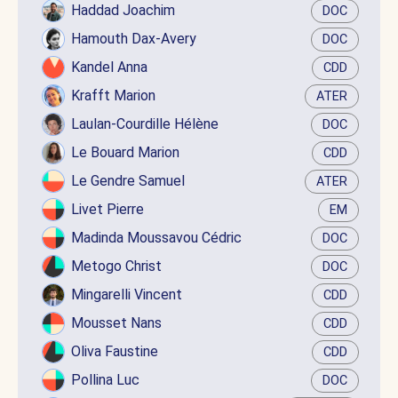
Haddad Joachim
DOC
Hamouth Dax-Avery
DOC
Kandel Anna
CDD
Krafft Marion
ATER
Laulan-Courdille Hélène
DOC
Le Bouard Marion
CDD
Le Gendre Samuel
ATER
Livet Pierre
EM
Madinda Moussavou Cédric
DOC
Metogo Christ
DOC
Mingarelli Vincent
CDD
Mousset Nans
CDD
Oliva Faustine
CDD
Pollina Luc
DOC