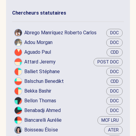
Chercheurs statutaires
Abrego Manríquez Roberto Carlos
DOC
Adou Morgan
DOC
Aguado Paul
CDD
Attard Jeremy
POST DOC
Balliet Stéphane
DOC
Balschun Benedikt
CDD
Bekka Bashir
DOC
Bellon Thomas
DOC
Benabadji Ahmed
DOC
Biancarelli Aurélie
MCF LRU
Boisseau Éloïse
ATER