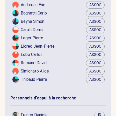
Audureau Eric
ASSOC
Baghetti Carlo
ASSOC
Beyne Simon
ASSOC
Caroti Denis
ASSOC
Leger Pierre
ASSOC
Llored Jean-Pierre
ASSOC
Lobo Carlos
ASSOC
Romand David
ASSOC
Simionato Alice
ASSOC
Thibaud Pierre
ASSOC
Personnels d'appui à la recherche
Franco Daniele
IR