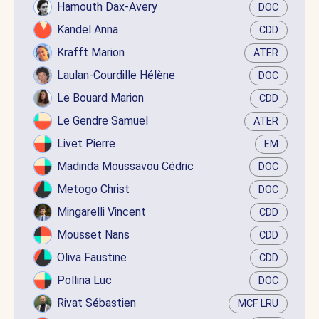
Hamouth Dax-Avery
DOC
Kandel Anna
CDD
Krafft Marion
ATER
Laulan-Courdille Hélène
DOC
Le Bouard Marion
CDD
Le Gendre Samuel
ATER
Livet Pierre
EM
Madinda Moussavou Cédric
DOC
Metogo Christ
DOC
Mingarelli Vincent
CDD
Mousset Nans
CDD
Oliva Faustine
CDD
Pollina Luc
DOC
Rivat Sébastien
MCF LRU