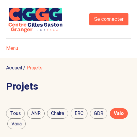
Se connecter
Menu
Accueil
/
Projets
Projets
Tous
ANR
Chaire
ERC
GDR
Valo
Varia