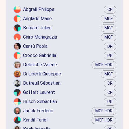
Abgrall Philippe
CR
Anglade Marie
MCF
Bernard Julien
MCF
Cairo Mariagrazia
MCF
Cantù Paola
DR
Crocco Gabriella
PR
Debuiche Valérie
MCF HDR
Di Liberti Giuseppe
MCF
Dutreuil Sébastien
CR
Goffart Laurent
CR
Hüsch Sebastian
PR
Jaëck Frédéric
MCF HDR
Kandil Feriel
MCF HDR