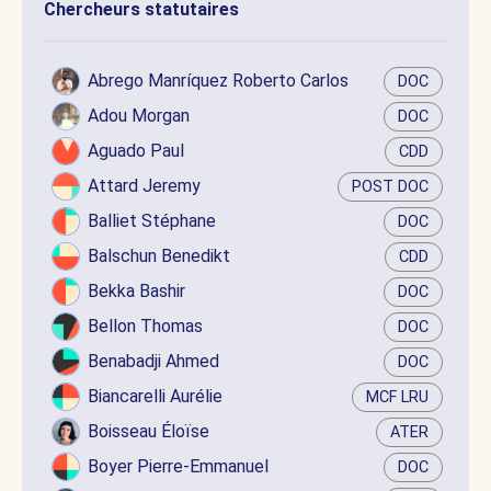
Chercheurs statutaires
Abrego Manríquez Roberto Carlos
DOC
Adou Morgan
DOC
Aguado Paul
CDD
Attard Jeremy
POST DOC
Balliet Stéphane
DOC
Balschun Benedikt
CDD
Bekka Bashir
DOC
Bellon Thomas
DOC
Benabadji Ahmed
DOC
Biancarelli Aurélie
MCF LRU
Boisseau Éloïse
ATER
Boyer Pierre-Emmanuel
DOC