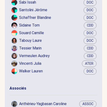
Sabi Issah
DOC
Santolini Jérôme
DOC
Schaffner Blandine
DOC
Sidaine Tom
CDD
Souard Camille
DOC
Tabouy Laure
DOC
Tessier Marin
CDD
Vermeulen Audrey
CDD
Vincenti Julia
ATER
Walker Lauren
DOC
Associés
Anthérieu-Yagbasan Caroline
ASSOC