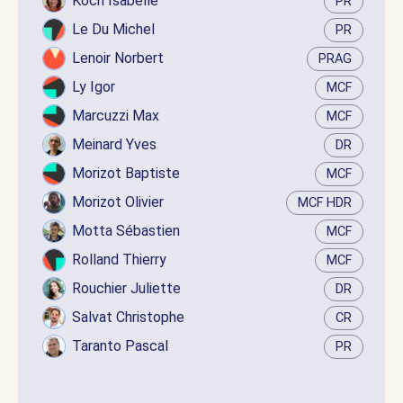
Koch Isabelle
PR
Le Du Michel
PR
Lenoir Norbert
PRAG
Ly Igor
MCF
Marcuzzi Max
MCF
Meinard Yves
DR
Morizot Baptiste
MCF
Morizot Olivier
MCF HDR
Motta Sébastien
MCF
Rolland Thierry
MCF
Rouchier Juliette
DR
Salvat Christophe
CR
Taranto Pascal
PR