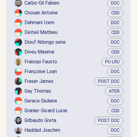
Carbo-Gil Fabien
DOC
Chouan Antoine
CDD
Dahmani Izem
DOC
Delteil Mathieu
CDD
Diouf Ndongo sene
DOC
Diveu Maxime
CDD
Fraisopi Fausto
PU LRU
Françoise Loan
DOC
Fraser James
POST DOC
Gay Thomas
ATER
Gerace Giuliana
DOC
Granier-Sicard Lucie
CDD
Gribaudo Greta
POST DOC
Haddad Joachim
DOC