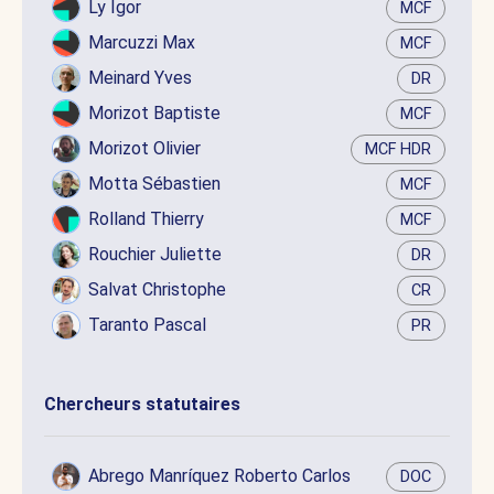
Ly Igor
MCF
Marcuzzi Max
MCF
Meinard Yves
DR
Morizot Baptiste
MCF
Morizot Olivier
MCF HDR
Motta Sébastien
MCF
Rolland Thierry
MCF
Rouchier Juliette
DR
Salvat Christophe
CR
Taranto Pascal
PR
Chercheurs statutaires
Abrego Manríquez Roberto Carlos
DOC