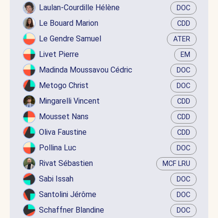
Laulan-Courdille Hélène
DOC
Le Bouard Marion
CDD
Le Gendre Samuel
ATER
Livet Pierre
EM
Madinda Moussavou Cédric
DOC
Metogo Christ
DOC
Mingarelli Vincent
CDD
Mousset Nans
CDD
Oliva Faustine
CDD
Pollina Luc
DOC
Rivat Sébastien
MCF LRU
Sabi Issah
DOC
Santolini Jérôme
DOC
Schaffner Blandine
DOC