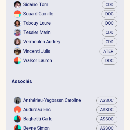
Sidaine Tom
CDD
Souard Camille
DOC
Tabouy Laure
DOC
Tessier Marin
CDD
Vermeulen Audrey
CDD
Vincenti Julia
ATER
Walker Lauren
DOC
Associés
Anthérieu-Yagbasan Caroline
ASSOC
Audureau Eric
ASSOC
Baghetti Carlo
ASSOC
Beyne Simon
ASSOC