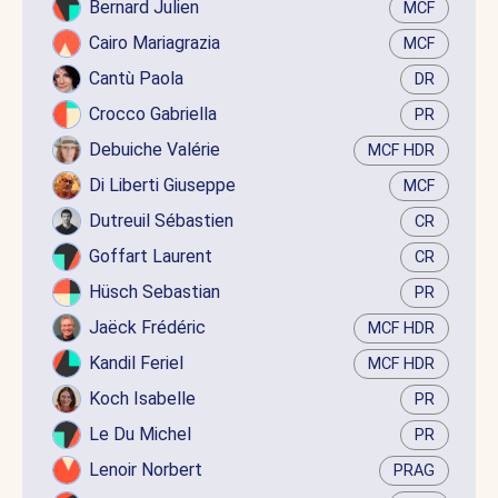
Bernard Julien
MCF
Cairo Mariagrazia
MCF
Cantù Paola
DR
Crocco Gabriella
PR
Debuiche Valérie
MCF HDR
Di Liberti Giuseppe
MCF
Dutreuil Sébastien
CR
Goffart Laurent
CR
Hüsch Sebastian
PR
Jaëck Frédéric
MCF HDR
Kandil Feriel
MCF HDR
Koch Isabelle
PR
Le Du Michel
PR
Lenoir Norbert
PRAG