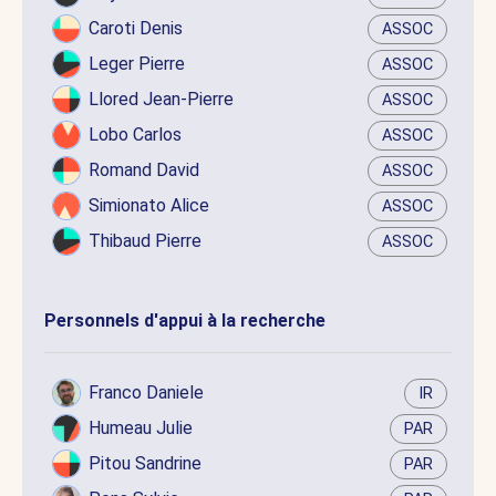
Caroti Denis
ASSOC
Leger Pierre
ASSOC
Llored Jean-Pierre
ASSOC
Lobo Carlos
ASSOC
Romand David
ASSOC
Simionato Alice
ASSOC
Thibaud Pierre
ASSOC
Personnels d'appui à la recherche
Franco Daniele
IR
Humeau Julie
PAR
Pitou Sandrine
PAR