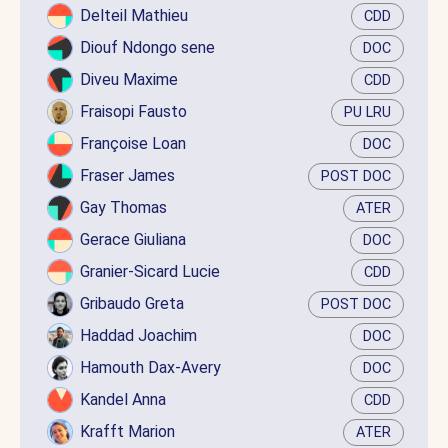
Delteil Mathieu
CDD
Diouf Ndongo sene
DOC
Diveu Maxime
CDD
Fraisopi Fausto
PU LRU
Françoise Loan
DOC
Fraser James
POST DOC
Gay Thomas
ATER
Gerace Giuliana
DOC
Granier-Sicard Lucie
CDD
Gribaudo Greta
POST DOC
Haddad Joachim
DOC
Hamouth Dax-Avery
DOC
Kandel Anna
CDD
Krafft Marion
ATER