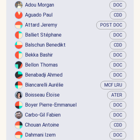
Adou Morgan
DOC
Aguado Paul
CDD
Attard Jeremy
POST DOC
Balliet Stéphane
DOC
Balschun Benedikt
CDD
Bekka Bashir
DOC
Bellon Thomas
DOC
Benabadji Ahmed
DOC
Biancarelli Aurélie
MCF LRU
Boisseau Éloïse
ATER
Boyer Pierre-Emmanuel
DOC
Carbo-Gil Fabien
DOC
Chouan Antoine
CDD
Dahmani Izem
DOC