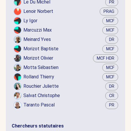
Le Du Michel
PR
Lenoir Norbert
PRAG
Ly Igor
MCF
Marcuzzi Max
MCF
Meinard Yves
DR
Morizot Baptiste
MCF
Morizot Olivier
MCF HDR
Motta Sébastien
MCF
Rolland Thierry
MCF
Rouchier Juliette
DR
Salvat Christophe
CR
Taranto Pascal
PR
Chercheurs statutaires