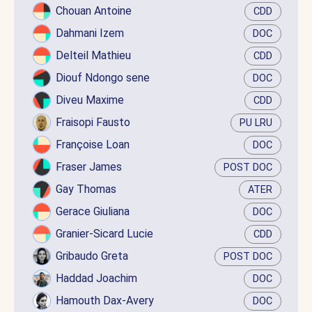
Chouan Antoine
CDD
Dahmani Izem
DOC
Delteil Mathieu
CDD
Diouf Ndongo sene
DOC
Diveu Maxime
CDD
Fraisopi Fausto
PU LRU
Françoise Loan
DOC
Fraser James
POST DOC
Gay Thomas
ATER
Gerace Giuliana
DOC
Granier-Sicard Lucie
CDD
Gribaudo Greta
POST DOC
Haddad Joachim
DOC
Hamouth Dax-Avery
DOC