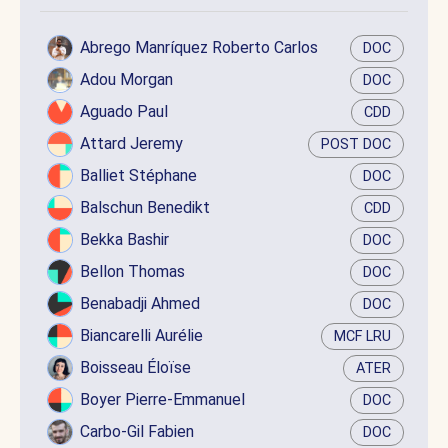
Abrego Manríquez Roberto Carlos
DOC
Adou Morgan
DOC
Aguado Paul
CDD
Attard Jeremy
POST DOC
Balliet Stéphane
DOC
Balschun Benedikt
CDD
Bekka Bashir
DOC
Bellon Thomas
DOC
Benabadji Ahmed
DOC
Biancarelli Aurélie
MCF LRU
Boisseau Éloïse
ATER
Boyer Pierre-Emmanuel
DOC
Carbo-Gil Fabien
DOC