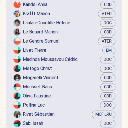
Kandel Anna
CDD
Krafft Marion
ATER
Laulan-Courdille Hélène
DOC
Le Bouard Marion
CDD
Le Gendre Samuel
ATER
Livet Pierre
EM
Madinda Moussavou Cédric
DOC
Metogo Christ
DOC
Mingarelli Vincent
CDD
Mousset Nans
CDD
Oliva Faustine
CDD
Pollina Luc
DOC
Rivat Sébastien
MCF LRU
Sabi Issah
DOC