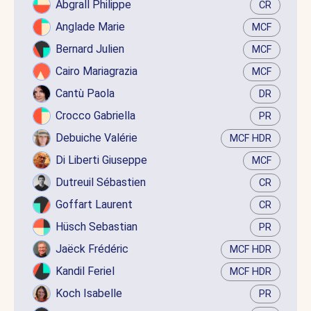
Abgrall Philippe
CR
Anglade Marie
MCF
Bernard Julien
MCF
Cairo Mariagrazia
MCF
Cantù Paola
DR
Crocco Gabriella
PR
Debuiche Valérie
MCF HDR
Di Liberti Giuseppe
MCF
Dutreuil Sébastien
CR
Goffart Laurent
CR
Hüsch Sebastian
PR
Jaëck Frédéric
MCF HDR
Kandil Feriel
MCF HDR
Koch Isabelle
PR