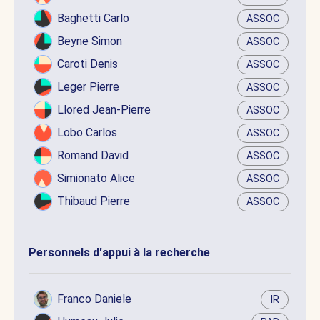
Baghetti Carlo
ASSOC
Beyne Simon
ASSOC
Caroti Denis
ASSOC
Leger Pierre
ASSOC
Llored Jean-Pierre
ASSOC
Lobo Carlos
ASSOC
Romand David
ASSOC
Simionato Alice
ASSOC
Thibaud Pierre
ASSOC
Personnels d'appui à la recherche
Franco Daniele
IR