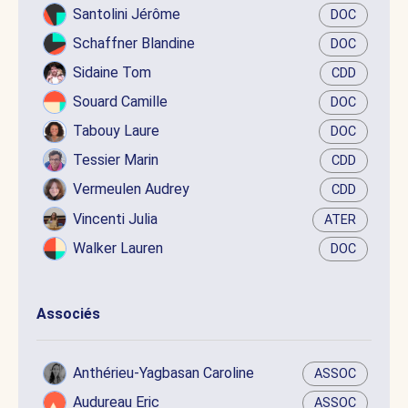
Santolini Jérôme
DOC
Schaffner Blandine
DOC
Sidaine Tom
CDD
Souard Camille
DOC
Tabouy Laure
DOC
Tessier Marin
CDD
Vermeulen Audrey
CDD
Vincenti Julia
ATER
Walker Lauren
DOC
Associés
Anthérieu-Yagbasan Caroline
ASSOC
Audureau Eric
ASSOC