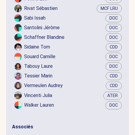
Rivat Sébastien
MCF LRU
Sabi Issah
DOC
Santolini Jérôme
DOC
Schaffner Blandine
DOC
Sidaine Tom
CDD
Souard Camille
DOC
Tabouy Laure
DOC
Tessier Marin
CDD
Vermeulen Audrey
CDD
Vincenti Julia
ATER
Walker Lauren
DOC
Associés