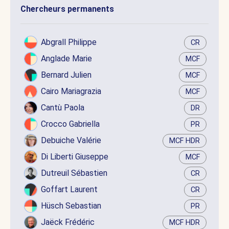
Chercheurs permanents
Abgrall Philippe
CR
Anglade Marie
MCF
Bernard Julien
MCF
Cairo Mariagrazia
MCF
Cantù Paola
DR
Crocco Gabriella
PR
Debuiche Valérie
MCF HDR
Di Liberti Giuseppe
MCF
Dutreuil Sébastien
CR
Goffart Laurent
CR
Hüsch Sebastian
PR
Jaëck Frédéric
MCF HDR