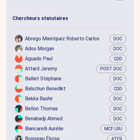
Chercheurs statutaires
Abrego Manríquez Roberto Carlos
DOC
Adou Morgan
DOC
Aguado Paul
CDD
Attard Jeremy
POST DOC
Balliet Stéphane
DOC
Balschun Benedikt
CDD
Bekka Bashir
DOC
Bellon Thomas
DOC
Benabadji Ahmed
DOC
Biancarelli Aurélie
MCF LRU
Boisseau Éloïse
ATER