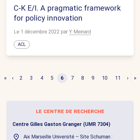
C-K E/I. A pragmatic framework
for policy innovation
Le 1 décembre 2022 par
Y. Meinard
ACL
«
‹
›
»
2
3
4
5
6
7
8
9
10
11
le centre de recherche
Centre Gilles Gaston Granger (UMR 7304)
Aix Marseille Université – Site Schuman :