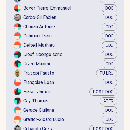
Boyer Pierre-Emmanuel
DOC
Carbo-Gil Fabien
DOC
Chouan Antoine
CDD
Dahmani Izem
DOC
Delteil Mathieu
CDD
Diouf Ndongo sene
DOC
Diveu Maxime
CDD
Fraisopi Fausto
PU LRU
Françoise Loan
DOC
Fraser James
POST DOC
Gay Thomas
ATER
Gerace Giuliana
DOC
Granier-Sicard Lucie
CDD
Gribaudo Greta
POST DOC