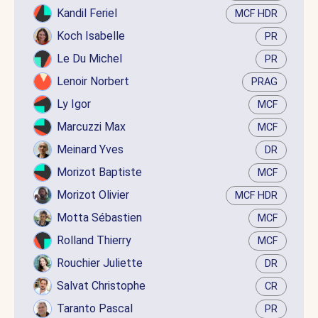
Kandil Feriel
MCF HDR
Koch Isabelle
PR
Le Du Michel
PR
Lenoir Norbert
PRAG
Ly Igor
MCF
Marcuzzi Max
MCF
Meinard Yves
DR
Morizot Baptiste
MCF
Morizot Olivier
MCF HDR
Motta Sébastien
MCF
Rolland Thierry
MCF
Rouchier Juliette
DR
Salvat Christophe
CR
Taranto Pascal
PR