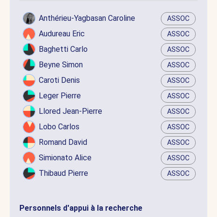
Anthérieu-Yagbasan Caroline
ASSOC
Audureau Eric
ASSOC
Baghetti Carlo
ASSOC
Beyne Simon
ASSOC
Caroti Denis
ASSOC
Leger Pierre
ASSOC
Llored Jean-Pierre
ASSOC
Lobo Carlos
ASSOC
Romand David
ASSOC
Simionato Alice
ASSOC
Thibaud Pierre
ASSOC
Personnels d'appui à la recherche