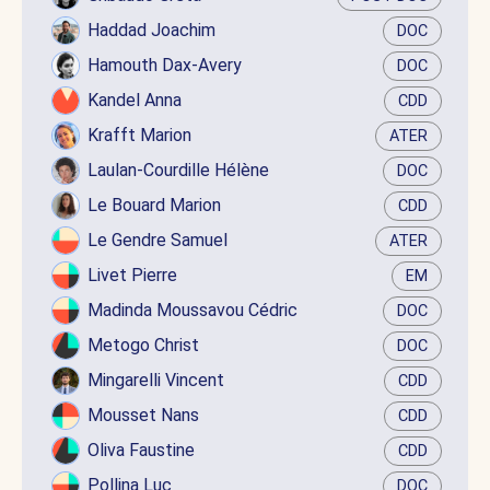
Haddad Joachim
DOC
Hamouth Dax-Avery
DOC
Kandel Anna
CDD
Krafft Marion
ATER
Laulan-Courdille Hélène
DOC
Le Bouard Marion
CDD
Le Gendre Samuel
ATER
Livet Pierre
EM
Madinda Moussavou Cédric
DOC
Metogo Christ
DOC
Mingarelli Vincent
CDD
Mousset Nans
CDD
Oliva Faustine
CDD
Pollina Luc
DOC