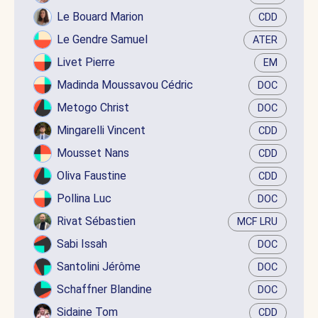
Le Bouard Marion
CDD
Le Gendre Samuel
ATER
Livet Pierre
EM
Madinda Moussavou Cédric
DOC
Metogo Christ
DOC
Mingarelli Vincent
CDD
Mousset Nans
CDD
Oliva Faustine
CDD
Pollina Luc
DOC
Rivat Sébastien
MCF LRU
Sabi Issah
DOC
Santolini Jérôme
DOC
Schaffner Blandine
DOC
Sidaine Tom
CDD