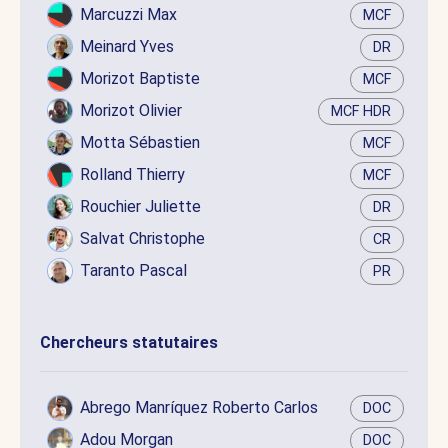
Marcuzzi Max
MCF
Meinard Yves
DR
Morizot Baptiste
MCF
Morizot Olivier
MCF HDR
Motta Sébastien
MCF
Rolland Thierry
MCF
Rouchier Juliette
DR
Salvat Christophe
CR
Taranto Pascal
PR
Chercheurs statutaires
Abrego Manríquez Roberto Carlos
DOC
Adou Morgan
DOC