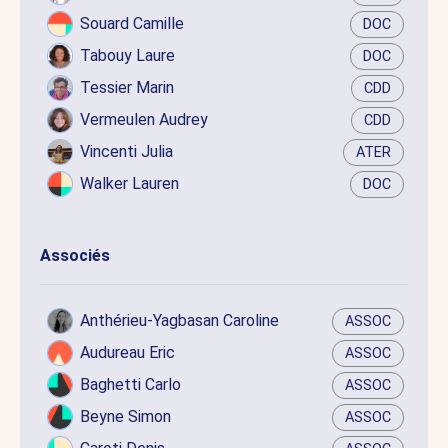
Souard Camille
DOC
Tabouy Laure
DOC
Tessier Marin
CDD
Vermeulen Audrey
CDD
Vincenti Julia
ATER
Walker Lauren
DOC
Associés
Anthérieu-Yagbasan Caroline
ASSOC
Audureau Eric
ASSOC
Baghetti Carlo
ASSOC
Beyne Simon
ASSOC