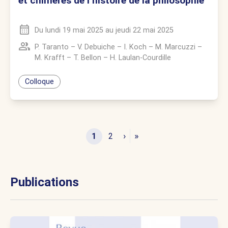
et chimères de l’histoire de la philosophie
Du
lundi 19 mai 2025
au
jeudi 22 mai 2025
P. Taranto
–
V. Debuiche
–
I. Koch
–
M. Marcuzzi
–
M. Krafft
–
T. Bellon
–
H. Laulan-Courdille
Colloque
›
»
1
2
Publications