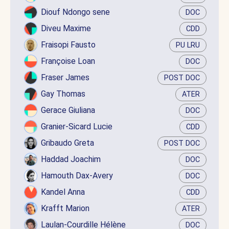
Diouf Ndongo sene
DOC
Diveu Maxime
CDD
Fraisopi Fausto
PU LRU
Françoise Loan
DOC
Fraser James
POST DOC
Gay Thomas
ATER
Gerace Giuliana
DOC
Granier-Sicard Lucie
CDD
Gribaudo Greta
POST DOC
Haddad Joachim
DOC
Hamouth Dax-Avery
DOC
Kandel Anna
CDD
Krafft Marion
ATER
Laulan-Courdille Hélène
DOC