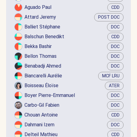
Aguado Paul
CDD
Attard Jeremy
POST DOC
Balliet Stéphane
DOC
Balschun Benedikt
CDD
Bekka Bashir
DOC
Bellon Thomas
DOC
Benabadji Ahmed
DOC
Biancarelli Aurélie
MCF LRU
Boisseau Éloïse
ATER
Boyer Pierre-Emmanuel
DOC
Carbo-Gil Fabien
DOC
Chouan Antoine
CDD
Dahmani Izem
DOC
Delteil Mathieu
CDD