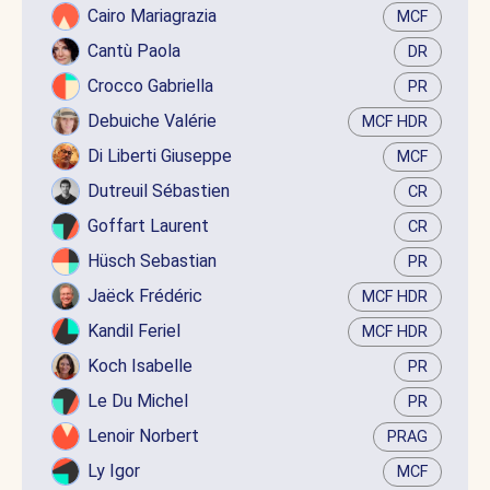
Cairo Mariagrazia
MCF
Cantù Paola
DR
Crocco Gabriella
PR
Debuiche Valérie
MCF HDR
Di Liberti Giuseppe
MCF
Dutreuil Sébastien
CR
Goffart Laurent
CR
Hüsch Sebastian
PR
Jaëck Frédéric
MCF HDR
Kandil Feriel
MCF HDR
Koch Isabelle
PR
Le Du Michel
PR
Lenoir Norbert
PRAG
Ly Igor
MCF