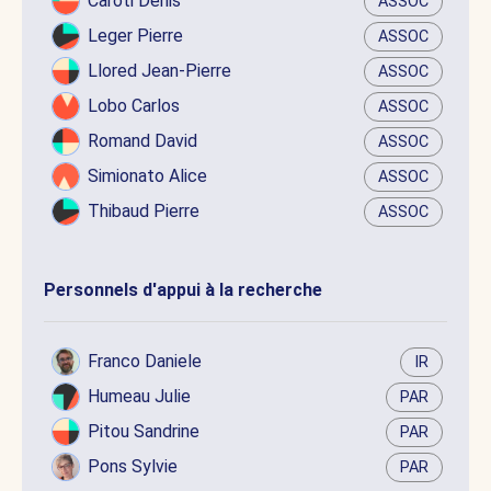
Caroti Denis
ASSOC
Leger Pierre
ASSOC
Llored Jean-Pierre
ASSOC
Lobo Carlos
ASSOC
Romand David
ASSOC
Simionato Alice
ASSOC
Thibaud Pierre
ASSOC
Personnels d'appui à la recherche
Franco Daniele
IR
Humeau Julie
PAR
Pitou Sandrine
PAR
Pons Sylvie
PAR