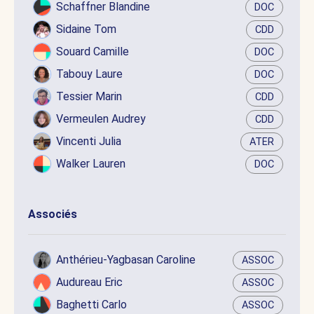
Schaffner Blandine
DOC
Sidaine Tom
CDD
Souard Camille
DOC
Tabouy Laure
DOC
Tessier Marin
CDD
Vermeulen Audrey
CDD
Vincenti Julia
ATER
Walker Lauren
DOC
Associés
Anthérieu-Yagbasan Caroline
ASSOC
Audureau Eric
ASSOC
Baghetti Carlo
ASSOC