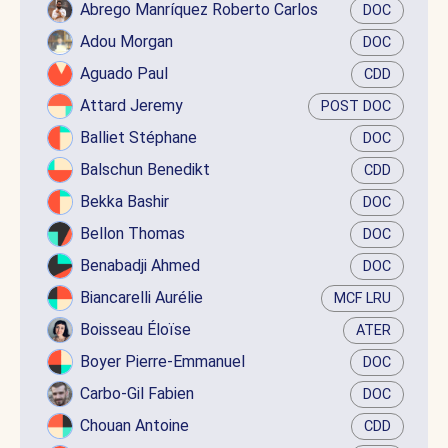
Abrego Manríquez Roberto Carlos
DOC
Adou Morgan
DOC
Aguado Paul
CDD
Attard Jeremy
POST DOC
Balliet Stéphane
DOC
Balschun Benedikt
CDD
Bekka Bashir
DOC
Bellon Thomas
DOC
Benabadji Ahmed
DOC
Biancarelli Aurélie
MCF LRU
Boisseau Éloïse
ATER
Boyer Pierre-Emmanuel
DOC
Carbo-Gil Fabien
DOC
Chouan Antoine
CDD