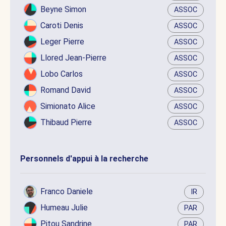
Beyne Simon
ASSOC
Caroti Denis
ASSOC
Leger Pierre
ASSOC
Llored Jean-Pierre
ASSOC
Lobo Carlos
ASSOC
Romand David
ASSOC
Simionato Alice
ASSOC
Thibaud Pierre
ASSOC
Personnels d'appui à la recherche
Franco Daniele
IR
Humeau Julie
PAR
Pitou Sandrine
PAR