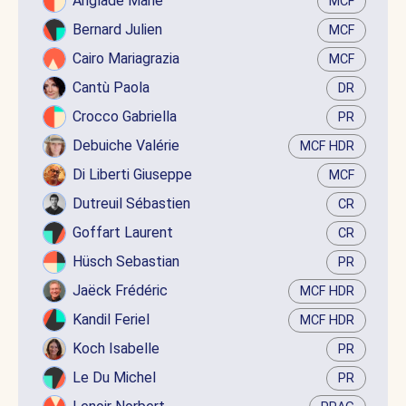
Anglade Marie
MCF
Bernard Julien
MCF
Cairo Mariagrazia
MCF
Cantù Paola
DR
Crocco Gabriella
PR
Debuiche Valérie
MCF HDR
Di Liberti Giuseppe
MCF
Dutreuil Sébastien
CR
Goffart Laurent
CR
Hüsch Sebastian
PR
Jaëck Frédéric
MCF HDR
Kandil Feriel
MCF HDR
Koch Isabelle
PR
Le Du Michel
PR