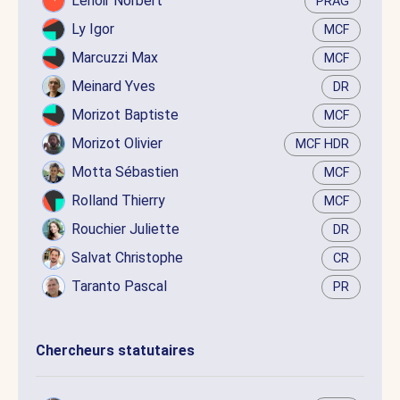
Lenoir Norbert
PRAG
Ly Igor
MCF
Marcuzzi Max
MCF
Meinard Yves
DR
Morizot Baptiste
MCF
Morizot Olivier
MCF HDR
Motta Sébastien
MCF
Rolland Thierry
MCF
Rouchier Juliette
DR
Salvat Christophe
CR
Taranto Pascal
PR
Chercheurs statutaires