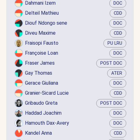
Dahmani Izem
DOC
Delteil Mathieu
CDD
Diouf Ndongo sene
DOC
Diveu Maxime
CDD
Fraisopi Fausto
PU LRU
Françoise Loan
DOC
Fraser James
POST DOC
Gay Thomas
ATER
Gerace Giuliana
DOC
Granier-Sicard Lucie
CDD
Gribaudo Greta
POST DOC
Haddad Joachim
DOC
Hamouth Dax-Avery
DOC
Kandel Anna
CDD