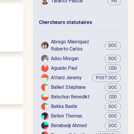
Taranto Pascal
PR
Chercheurs statutaires
Abrego Manríquez
DOC
Roberto Carlos
Adou Morgan
DOC
Aguado Paul
CDD
Attard Jeremy
POST DOC
Balliet Stéphane
DOC
Balschun Benedikt
CDD
Bekka Bashir
DOC
Bellon Thomas
DOC
Benabadji Ahmed
DOC