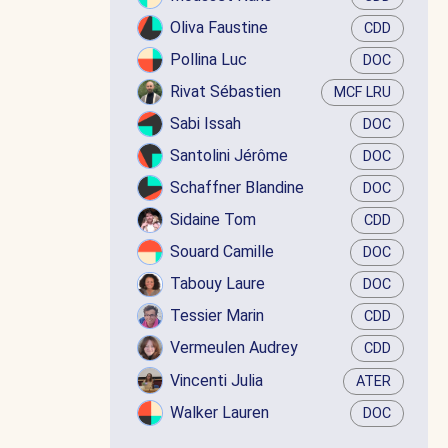
Oliva Faustine
CDD
Pollina Luc
DOC
Rivat Sébastien
MCF LRU
Sabi Issah
DOC
Santolini Jérôme
DOC
Schaffner Blandine
DOC
Sidaine Tom
CDD
Souard Camille
DOC
Tabouy Laure
DOC
Tessier Marin
CDD
Vermeulen Audrey
CDD
Vincenti Julia
ATER
Walker Lauren
DOC