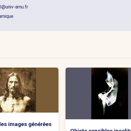
I@univ-amu.fr
namique
les images générées
Objets sensibles insolit