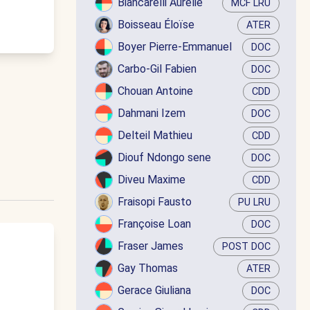
Biancarelli Aurélie
MCF LRU
Boisseau Éloïse
ATER
Boyer Pierre-Emmanuel
DOC
Carbo-Gil Fabien
DOC
Chouan Antoine
CDD
Dahmani Izem
DOC
Delteil Mathieu
CDD
Diouf Ndongo sene
DOC
Diveu Maxime
CDD
Fraisopi Fausto
PU LRU
Françoise Loan
DOC
Fraser James
POST DOC
Gay Thomas
ATER
Gerace Giuliana
DOC