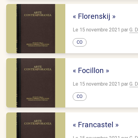
« Florenskij »
Le 15 novembre 2021 par
G. D
CO
« Focillon »
Le 15 novembre 2021 par
G. D
CO
« Francastel »