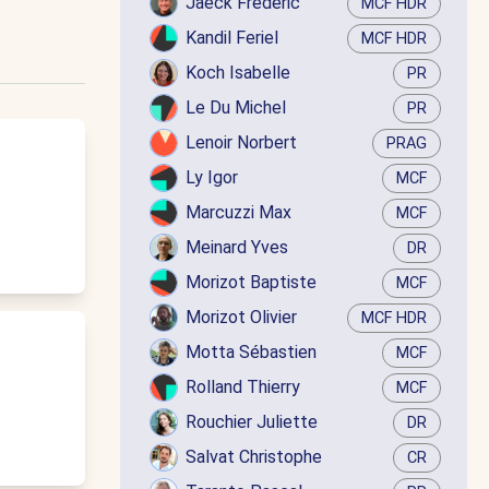
Jaëck Frédéric
MCF HDR
Kandil Feriel
MCF HDR
Koch Isabelle
PR
Le Du Michel
PR
Lenoir Norbert
PRAG
Ly Igor
MCF
Marcuzzi Max
MCF
Meinard Yves
DR
Morizot Baptiste
MCF
Morizot Olivier
MCF HDR
Motta Sébastien
MCF
Rolland Thierry
MCF
Rouchier Juliette
DR
Salvat Christophe
CR