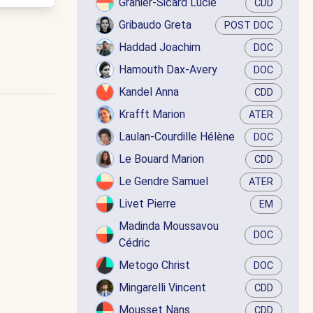
Granier-Sicard Lucie
CDD
Gribaudo Greta
POST DOC
Haddad Joachim
DOC
Hamouth Dax-Avery
DOC
Kandel Anna
CDD
Krafft Marion
ATER
Laulan-Courdille Hélène
DOC
Le Bouard Marion
CDD
Le Gendre Samuel
ATER
Livet Pierre
EM
Madinda Moussavou
DOC
Cédric
Metogo Christ
DOC
Mingarelli Vincent
CDD
Mousset Nans
CDD