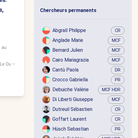
s,
Chercheurs permanents
Abgrall Philippe
CR
Anglade Marie
MCF
5
au
Bernard Julien
MCF
Cairo Mariagrazia
MCF
 Le Du
–
Cantù Paola
DR
Crocco Gabriella
PR
Debuiche Valérie
MCF HDR
Di Liberti Giuseppe
MCF
Dutreuil Sébastien
CR
Goffart Laurent
CR
Hüsch Sebastian
PR