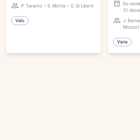
Du
vendr
P. Taranto
–
S. Motta
–
G. Di Liberti
31 déce
J. Berna
Valo
Morizot
Varia