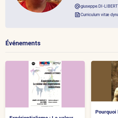
giuseppe.DI-LIBERT
Curriculum vitæ dy
Événements
Pourquoi 
Expérientialisme : La valeur