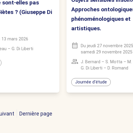
e sont-elles pas
Approches ontologique
ïètes ? (Giuseppe Di
phénoménologiques et
artistiques.
i 13 mars 2026
Du
jeudi 27 novembre 202
seau
–
G. Di Liberti
samedi 29 novembre 2025
J. Bernard
–
S. Motta
–
M.
G. Di Liberti
–
D. Romand
Journée d'étude
uivant
Dernière page