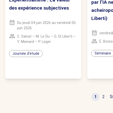
par l’IA n
des expérience subjectives
acheiropo
Liberti)
Du
jeudi 04 juin 2026
au
vendredi 05
juin 2026
vendred
C. Salvat
–
M. Le Du
–
G. Di Liberti
–
É. Bois
Y. Meinard
–
P. Leger
Séminaire
Journée d'étude
S
1
2