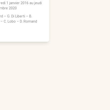
edi 1 janvier 2016
au
jeudi
mbre 2020
rd
–
G. Di Liberti
–
B.
–
C. Lobo
–
D. Romand