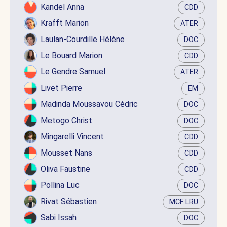
Kandel Anna
CDD
Krafft Marion
ATER
Laulan-Courdille Hélène
DOC
Le Bouard Marion
CDD
Le Gendre Samuel
ATER
Livet Pierre
EM
Madinda Moussavou Cédric
DOC
Metogo Christ
DOC
Mingarelli Vincent
CDD
Mousset Nans
CDD
Oliva Faustine
CDD
Pollina Luc
DOC
Rivat Sébastien
MCF LRU
Sabi Issah
DOC