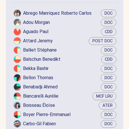
Abrego Manríquez Roberto Carlos
DOC
Adou Morgan
DOC
Aguado Paul
CDD
Attard Jeremy
POST DOC
Balliet Stéphane
DOC
Balschun Benedikt
CDD
Bekka Bashir
DOC
Bellon Thomas
DOC
Benabadji Ahmed
DOC
Biancarelli Aurélie
MCF LRU
Boisseau Éloïse
ATER
Boyer Pierre-Emmanuel
DOC
Carbo-Gil Fabien
DOC