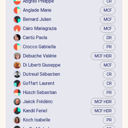
Abgrall Philippe
CR
Anglade Marie
MCF
Bernard Julien
MCF
Cairo Mariagrazia
MCF
Cantù Paola
DR
Crocco Gabriella
PR
Debuiche Valérie
MCF HDR
Di Liberti Giuseppe
MCF
Dutreuil Sébastien
CR
Goffart Laurent
CR
Hüsch Sebastian
PR
Jaëck Frédéric
MCF HDR
Kandil Feriel
MCF HDR
Koch Isabelle
PR