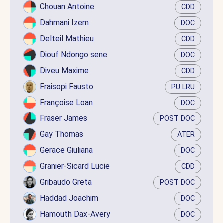
Chouan Antoine
CDD
Dahmani Izem
DOC
Delteil Mathieu
CDD
Diouf Ndongo sene
DOC
Diveu Maxime
CDD
Fraisopi Fausto
PU LRU
Françoise Loan
DOC
Fraser James
POST DOC
Gay Thomas
ATER
Gerace Giuliana
DOC
Granier-Sicard Lucie
CDD
Gribaudo Greta
POST DOC
Haddad Joachim
DOC
Hamouth Dax-Avery
DOC