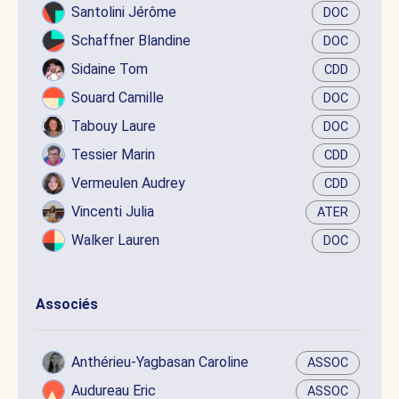
Santolini Jérôme
DOC
Schaffner Blandine
DOC
Sidaine Tom
CDD
Souard Camille
DOC
Tabouy Laure
DOC
Tessier Marin
CDD
Vermeulen Audrey
CDD
Vincenti Julia
ATER
Walker Lauren
DOC
Associés
Anthérieu-Yagbasan Caroline
ASSOC
Audureau Eric
ASSOC