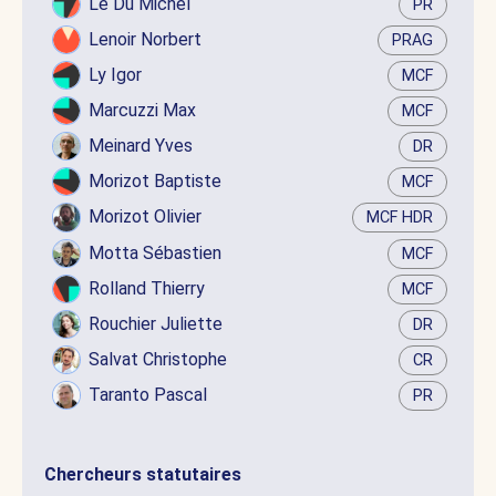
Le Du Michel
PR
Lenoir Norbert
PRAG
Ly Igor
MCF
Marcuzzi Max
MCF
Meinard Yves
DR
Morizot Baptiste
MCF
Morizot Olivier
MCF HDR
Motta Sébastien
MCF
Rolland Thierry
MCF
Rouchier Juliette
DR
Salvat Christophe
CR
Taranto Pascal
PR
Chercheurs statutaires