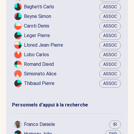
Baghetti Carlo
ASSOC
Beyne Simon
ASSOC
Caroti Denis
ASSOC
Leger Pierre
ASSOC
Llored Jean-Pierre
ASSOC
Lobo Carlos
ASSOC
Romand David
ASSOC
Simionato Alice
ASSOC
Thibaud Pierre
ASSOC
Personnels d'appui à la recherche
Franco Daniele
IR
Humeau Julie