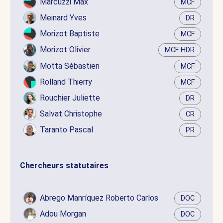
Marcuzzi Max
MCF
Meinard Yves
DR
Morizot Baptiste
MCF
Morizot Olivier
MCF HDR
Motta Sébastien
MCF
Rolland Thierry
MCF
Rouchier Juliette
DR
Salvat Christophe
CR
Taranto Pascal
PR
Chercheurs statutaires
Abrego Manríquez Roberto Carlos
DOC
Adou Morgan
DOC