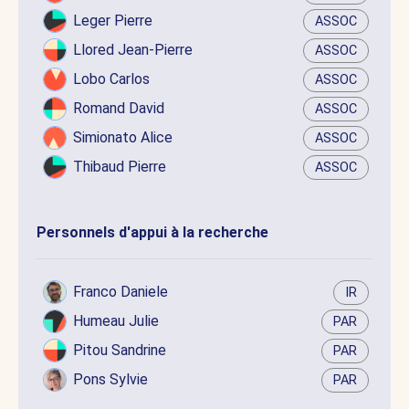
Leger Pierre
ASSOC
Llored Jean-Pierre
ASSOC
Lobo Carlos
ASSOC
Romand David
ASSOC
Simionato Alice
ASSOC
Thibaud Pierre
ASSOC
Personnels d'appui à la recherche
Franco Daniele
IR
Humeau Julie
PAR
Pitou Sandrine
PAR
Pons Sylvie
PAR