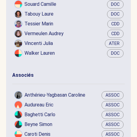
Souard Camille
DOC
Tabouy Laure
DOC
Tessier Marin
CDD
Vermeulen Audrey
CDD
Vincenti Julia
ATER
Walker Lauren
DOC
Associés
Anthérieu-Yagbasan Caroline
ASSOC
Audureau Eric
ASSOC
Baghetti Carlo
ASSOC
Beyne Simon
ASSOC
Caroti Denis
ASSOC