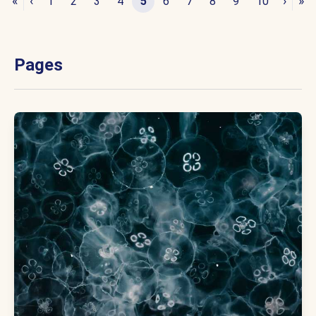
«
‹
›
»
1
2
3
4
5
6
7
8
9
10
Pages