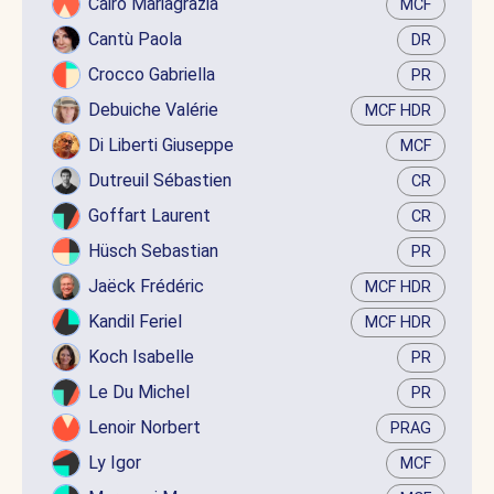
Cairo Mariagrazia
MCF
Cantù Paola
DR
Crocco Gabriella
PR
Debuiche Valérie
MCF HDR
Di Liberti Giuseppe
MCF
Dutreuil Sébastien
CR
Goffart Laurent
CR
Hüsch Sebastian
PR
Jaëck Frédéric
MCF HDR
Kandil Feriel
MCF HDR
Koch Isabelle
PR
Le Du Michel
PR
Lenoir Norbert
PRAG
Ly Igor
MCF