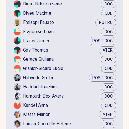
Diouf Ndongo sene
DOC
Diveu Maxime
CDD
Fraisopi Fausto
PU LRU
Françoise Loan
DOC
Fraser James
POST DOC
Gay Thomas
ATER
Gerace Giuliana
DOC
Granier-Sicard Lucie
CDD
Gribaudo Greta
POST DOC
Haddad Joachim
DOC
Hamouth Dax-Avery
DOC
Kandel Anna
CDD
Krafft Marion
ATER
Laulan-Courdille Hélène
DOC