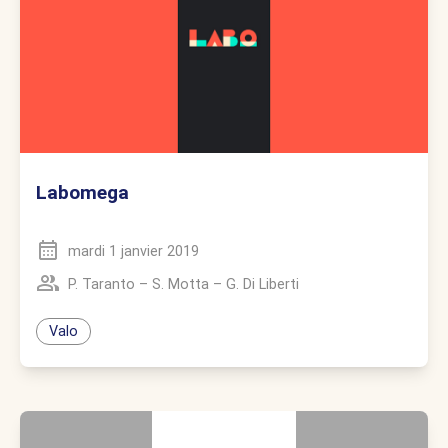
Labomega
mardi 1 janvier 2019
P. Taranto
–
S. Motta
–
G. Di Liberti
Valo