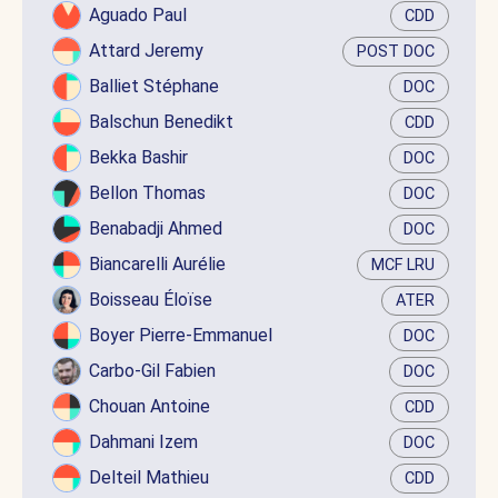
Aguado Paul
CDD
Attard Jeremy
POST DOC
Balliet Stéphane
DOC
Balschun Benedikt
CDD
Bekka Bashir
DOC
Bellon Thomas
DOC
Benabadji Ahmed
DOC
Biancarelli Aurélie
MCF LRU
Boisseau Éloïse
ATER
Boyer Pierre-Emmanuel
DOC
Carbo-Gil Fabien
DOC
Chouan Antoine
CDD
Dahmani Izem
DOC
Delteil Mathieu
CDD