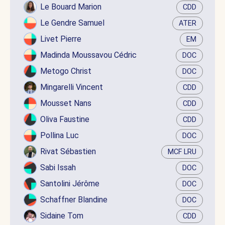
Le Bouard Marion
CDD
Le Gendre Samuel
ATER
Livet Pierre
EM
Madinda Moussavou Cédric
DOC
Metogo Christ
DOC
Mingarelli Vincent
CDD
Mousset Nans
CDD
Oliva Faustine
CDD
Pollina Luc
DOC
Rivat Sébastien
MCF LRU
Sabi Issah
DOC
Santolini Jérôme
DOC
Schaffner Blandine
DOC
Sidaine Tom
CDD